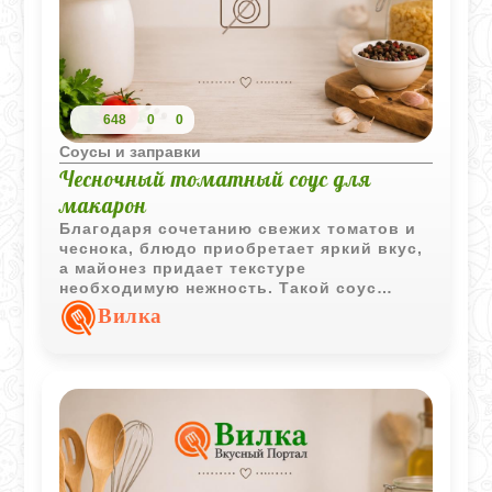
648
0
0
Соусы и заправки
Чесночный томатный соус для
макарон
Благодаря сочетанию свежих томатов и
чеснока, блюдо приобретает яркий вкус,
а майонез придает текстуре
необходимую нежность. Такой соус
готовится практически мгновенно, пока
Вилка
варятся макароны, что делает его
идеальным вариантом для быстрого
ужина.