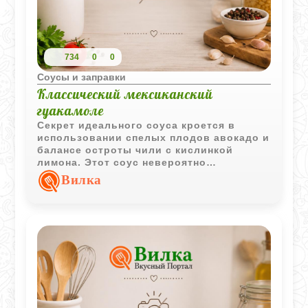
734
0
0
Соусы и заправки
Классический мексиканский
гуакамоле
Секрет идеального соуса кроется в
использовании спелых плодов авокадо и
балансе остроты чили с кислинкой
лимона. Этот соус невероятно
универсален: он идеально дополняет
Вилка
кукурузные чипсы начос, служит
отличным дополнением к мясу гриль или
становится прекрасной намазкой для
утренних тостов. Минимум усилий на
кухне - и на вашем столе яркое блюдо с
настоящим латиноамериканским
характером.