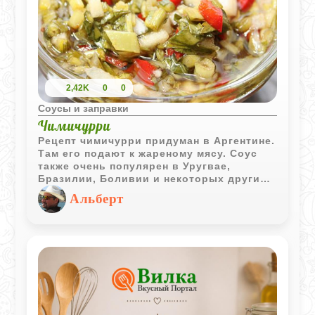
2,42K
0
0
Соусы и заправки
Чимичурри
Рецепт чимичурри придуман в Аргентине.
Там его подают к жареному мясу. Соус
также очень популярен в Уругвае,
Бразилии, Боливии и некоторых других
латиноамериканских странах.
Альберт