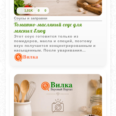
1,01K
0
0
Соусы и заправки
Томатно-масляный соус для
мясных блюд
Этот соус готовится только из
помидоров, масла и специй, поэтому
вкус получается концентрированным и
насыщенным. После уваривания
томатная масса становится густой и
Вилка
хорошо подходит как основа для других
соусов или мясных блюд.