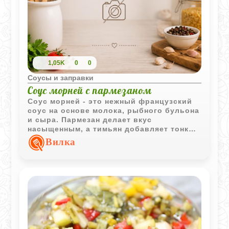
1,05K
0
0
Соусы и заправки
Соус морней с пармезаном
Соус морней - это нежный французский
соус на основе молока, рыбного бульона
и сыра. Пармезан делает вкус
насыщенным, а тимьян добавляет тонкий
аромат.
Вилка