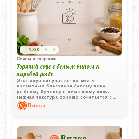
1,83K
0
0
Соусы и заправки
Горячий соус с белым вином к
паровой рыбе
Этот соус получается лёгким и
ароматным благодаря белому вину,
рыбному бульону и лимонному соку.
Нежная текстура хорошо сочетается с
паровой рыбой.
Вилка