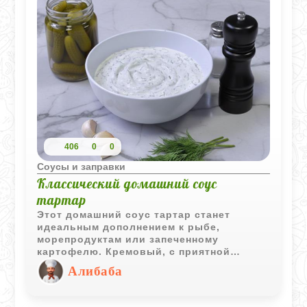
406
0
0
Соусы и заправки
Классический домашний соус
тартар
Этот домашний соус тартар станет
идеальным дополнением к рыбе,
морепродуктам или запеченному
картофелю. Кремовый, с приятной
кислинкой и хрустящими маринованными
Алибаба
огурчиками, он готовится буквально за
считанные минуты. Свежий укроп и
чеснок придают ему яркий аромат,