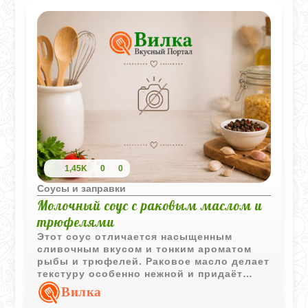
который сделает любое блюдо еще
вкуснее и выразительнее.
1,45K
0
0
Соусы и заправки
Молочный соус с раковым маслом и
трюфелями
Этот соус отличается насыщенным
сливочным вкусом и тонким ароматом
рыбы и трюфелей. Раковое масло делает
текстуру особенно нежной и придаёт
лёгкий морской оттенок.
Вилка