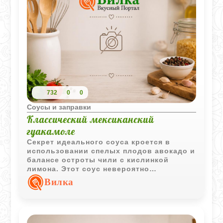
732
0
0
Соусы и заправки
Классический мексиканский
гуакамоле
Секрет идеального соуса кроется в
использовании спелых плодов авокадо и
балансе остроты чили с кислинкой
лимона. Этот соус невероятно
универсален: он идеально дополняет
Вилка
кукурузные чипсы начос, служит
отличным дополнением к мясу гриль или
становится прекрасной намазкой для
утренних тостов. Минимум усилий на
кухне - и на вашем столе яркое блюдо с