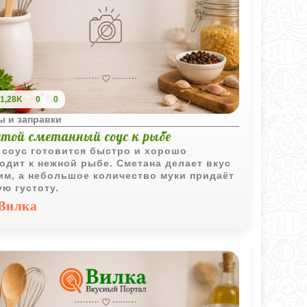
1,28K
0
0
ы и заправки
стой сметанный соус к рыбе
 соус готовится быстро и хорошо
одит к нежной рыбе. Сметана делает вкус
им, а небольшое количество муки придаёт
ую густоту.
Вилка