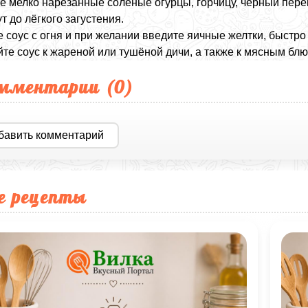
е мелко нарезанные солёные огурцы, горчицу, чёрный перец
т до лёгкого загустения.
 соус с огня и при желании введите яичные желтки, быстро
те соус к жареной или тушёной дичи, а также к мясным бл
мментарии (
0
)
бавить комментарий
е рецепты