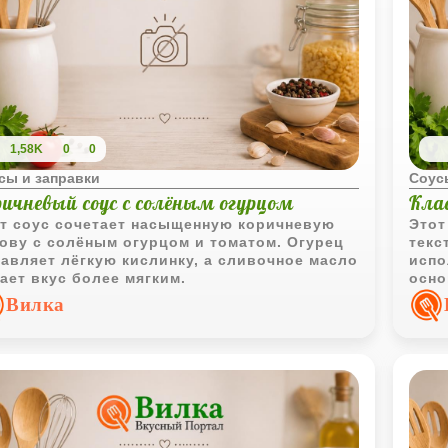
1,58K
0
0
сы и заправки
Соус
ричневый соус с солёным огурцом
Кла
т соус сочетает насыщенную коричневую
Этот
ову с солёным огурцом и томатом. Огурец
текс
авляет лёгкую кислинку, а сливочное масло
испо
ает вкус более мягким.
осно
Вилка