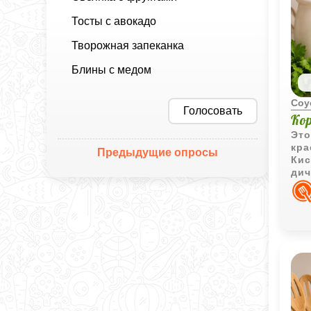
Тосты с авокадо
Творожная запеканка
Блины с медом
Соу
Голосовать
Ко
Это
кра
Предыдущие опросы
Кис
дич