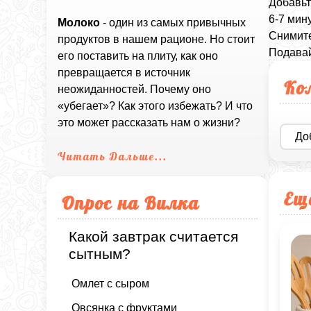
Добавьт
6-7 мину
Молоко
- один из самых привычных
Снимите
продуктов в нашем рационе. Но стоит
Подавай
его поставить на плиту, как оно
превращается в источник
Ко
неожиданностей. Почему оно
«убегает»? Как этого избежать? И что
это может рассказать нам о жизни?
До
Читать Дальше...
Ещ
Опрос на Вилка
Какой завтрак считается
сытным?
Омлет с сыром
Овсянка с фруктами