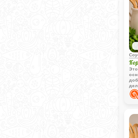
Соу
Ко
Это
осн
доб
дел