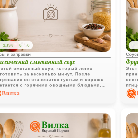
1,35K
0
0
сы и заправки
Соус
ассический сметанный соус
Фру
стой сметанный соус, который легко
Этот
готовить за несколько минут. После
прян
гревания он становится густым и хорошо
слег
етается с горячими овощными блюдами,
птиц
летами и домашними запеканками.
Вилка