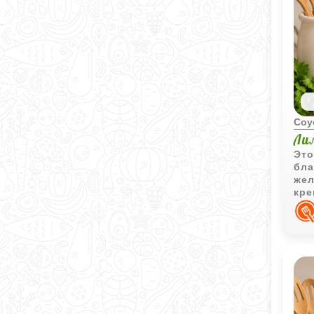
Соу
Ли
Это
бла
жел
кре