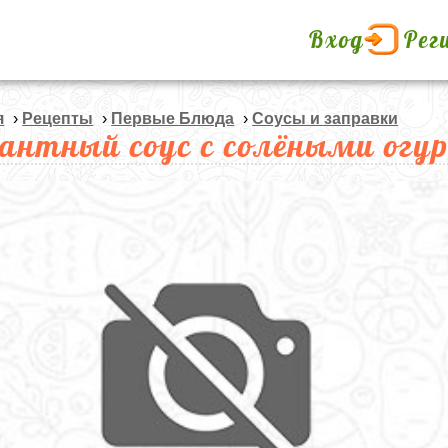
Вход
Рег
я
›
Рецепты
›
Первые Блюда
›
Соусы и заправки
антный соус с солёными огу