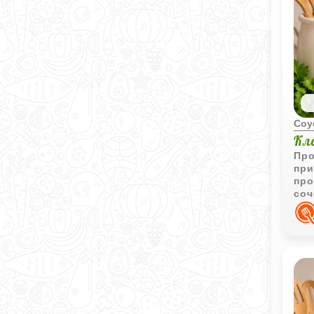
Соу
Кл
Про
при
про
соч
кот