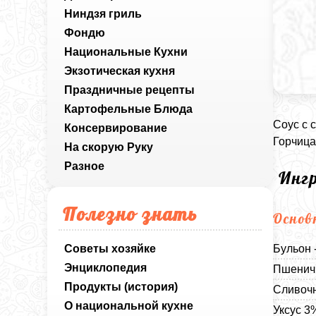
Ниндзя гриль
Фондю
Национальные Кухни
Экзотическая кухня
Праздничные рецепты
Картофельные Блюда
Соус с 
Консервирование
Горчица
На скорую Руку
Разное
Инг
Полезно знать
Основ
Советы хозяйке
Бульон 
Энциклопедия
Пшеничн
Продукты (история)
Сливочн
О национальной кухне
Уксус 3