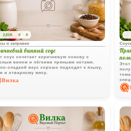
2,01K
0
0
сы и заправки
Соус
ричневый винный соус
Пря
пом
т соус сочетает коричневую основу с
сным вином и лёгкими пряными нотами.
Этот
ло-сладкий вкус хорошо подходит к языку,
полу
и и отварному мясу.
тома
Вилка
спец
соус