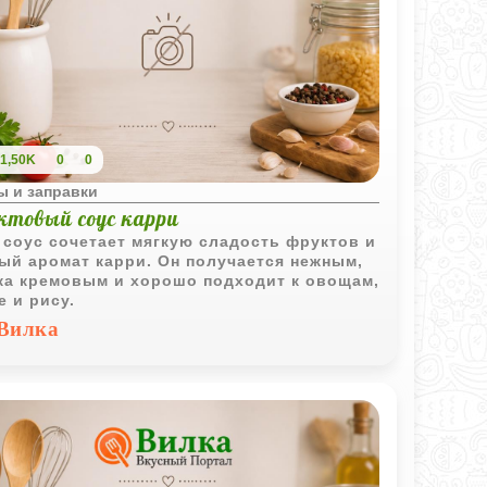
1,50K
0
0
ы и заправки
ктовый соус карри
 соус сочетает мягкую сладость фруктов и
ый аромат карри. Он получается нежным,
ка кремовым и хорошо подходит к овощам,
е и рису.
Вилка