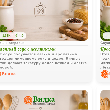
1,38K
0
0
сы и заправки
Соус
монный соус с желтками
Про
т соус получается лёгким и ароматным
Этот
годаря лимонному соку и цедре. Яичные
подх
тки делают текстуру более нежной и слегка
мягк
мовой.
лёгк
Вилка