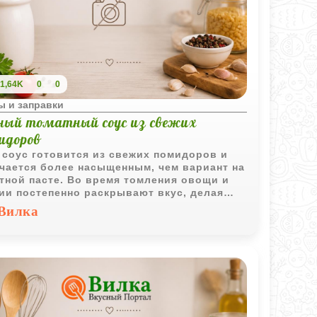
1,64K
0
0
ы и заправки
ный томатный соус из свежих
идоров
 соус готовится из свежих помидоров и
чается более насыщенным, чем вариант на
тной пасте. Во время томления овощи и
ии постепенно раскрывают вкус, делая
 густым и ароматным.
Вилка