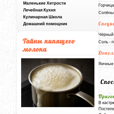
Маленькие Хитрости
Горчица
Лечебная Кухня
Солёные
Кулинарная Школа
Специ
Домашний помощник
Чёрный 
Тайны кипящего
Соль - п
молока
Допол
Яичные 
Спо
Приго
В кастр
Постепе