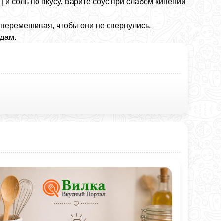
 и соль по вкусу. Варите соус при слабом кипении
 перемешивая, чтобы они не свернулись.
юдам.