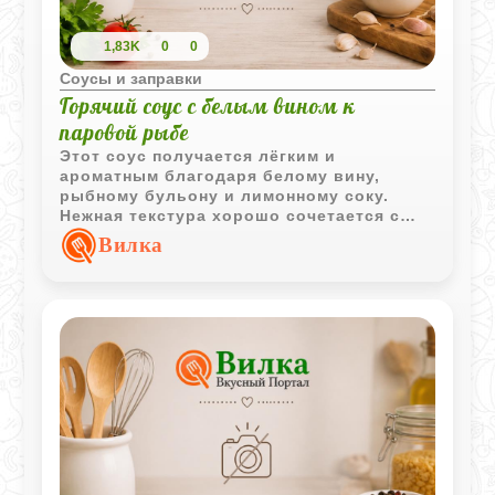
1,83K
0
0
Соусы и заправки
Горячий соус с белым вином к
паровой рыбе
Этот соус получается лёгким и
ароматным благодаря белому вину,
рыбному бульону и лимонному соку.
Нежная текстура хорошо сочетается с
паровой рыбой.
Вилка