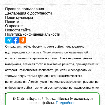
Правила пользования
Декларация о доступности
Наши кулинары
Пишите
О проекте
Новости сайта
Политика конфиденциальности
Отправляя любую форму на этом сайте, пользователь
подтверждает согласие с
Лицензионным соглашением
об
использовании материалов портала. Права на размещённые
материалы, включая фото и текстовые рецепты, принадлежат их
авторам. Разрешается копировать рецепты и передавать их
третьим лицам только для личного, некоммерческого
использования. Любое публичное или коммерческое применение
информации сайта - включая воспроизведение, распространение,
публикацию или обработку - возможно лишь при наличии
🍪 Сайт «Вкусный Портал Вилка !» использует
предварительного письменного разрешения правообладателя.
cookie-файлы.
Подробнее
Copyright ©2026 Вкусный Портал Вилка