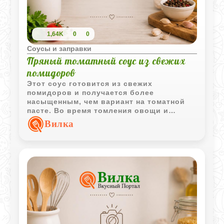
1,64K
0
0
Соусы и заправки
Пряный томатный соус из свежих
помидоров
Этот соус готовится из свежих
помидоров и получается более
насыщенным, чем вариант на томатной
пасте. Во время томления овощи и
специи постепенно раскрывают вкус,
Вилка
делая соус густым и ароматным.