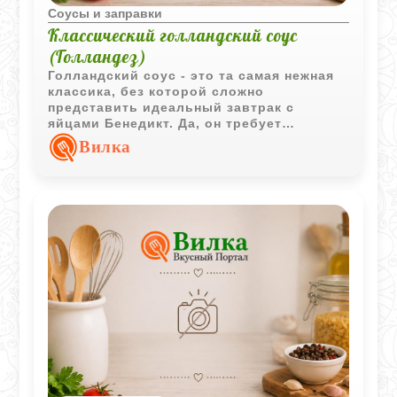
Соусы и заправки
Классический голландский соус
(Голландез)
Голландский соус - это та самая нежная
классика, без которой сложно
представить идеальный завтрак с
яйцами Бенедикт. Да, он требует
внимания и твердой руки, чтобы желтки
Вилка
не свернулись, а масло вошло мягко, но
результат того стоит. Бархатистая
текстура, легкая лимонная кислинка и
пряный мускат делают его по-
настоящему особенным. Главное -
терпение и никакой спешки с огнем.
Такой соус идеально дополнит не только
яйца, но и молодую спаржу или паровую
рыбу.