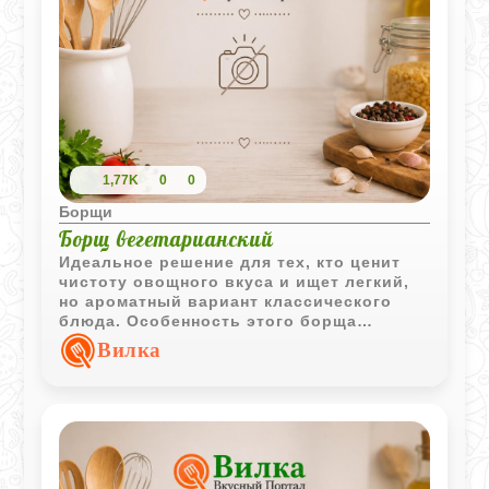
1,77K
0
0
Борщи
Борщ вегетарианский
Идеальное решение для тех, кто ценит
чистоту овощного вкуса и ищет легкий,
но ароматный вариант классического
блюда. Особенность этого борща
заключается в варке целой свеклы, что
Вилка
позволяет сохранить насыщенный цвет и
создать глубокую вкусовую базу без
использования мясного бульона.
Сливочное масло придает зажарке
нежную нотку, а сочетание свежих
овощей делает обед полезным.