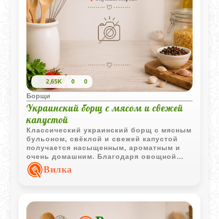
2,65K
0
0
Борщи
Украинский борщ с мясом и свежей
капустой
Классический украинский борщ с мясным
бульоном, свёклой и свежей капустой
получается насыщенным, ароматным и
очень домашним. Благодаря овощной
зажарке и чесноку вкус супа становится
Вилка
ярким и глубоким.