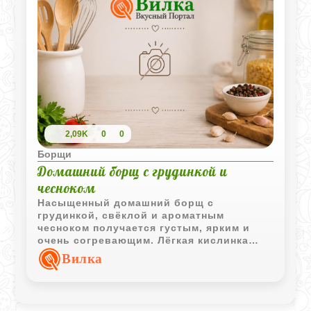
2,09K
0
0
Борщи
Домашний борщ с грудинкой и
чесноком
Насыщенный домашний борщ с
грудинкой, свёклой и ароматным
чесноком получается густым, ярким и
очень согревающим. Лёгкая кислинка
томата и пряности делают вкус борща
Вилка
особенно выразительным.