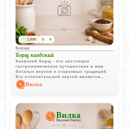
1,99K
0
0
Борщи
Борщ киевский
Киевский борщ - это настоящее
гастрономическое путешествие в мир
богатых вкусов и старинных традиций.
Его отличительной чертой является
уникальное сочетание говядины и
Вилка
баранины, а также использование
свекольного кваса и моченых яблок,
которые придают блюду неповторимую
кислинку и глубину. Этот борщ
получается невероятно сытным и
ароматным, оправдывая каждую минуту,
потраченную на его приготовление.