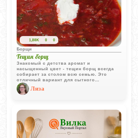
1,88K
0
0
Борщи
Тещин борщ
Знакомый с детства аромат и
насыщенный цвет - тещин борщ всегда
собирает за столом всю семью. Это
отличный вариант для сытного
домашнего обеда, который готовится без
Лиза
лишних хлопот и долгих часов у плиты.
Секрет этого рецепта кроется в
правильной овощной зажарке, которая
отдает бульону все свои соки и вкус,
делая суп невероятно насыщенным.
Борщ получается в меру густым, ярким и
очень аппетитным.