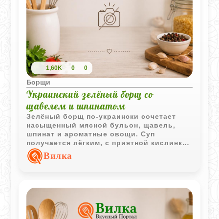
1,60K
0
0
Борщи
Украинский зелёный борщ со
щавелем и шпинатом
Зелёный борщ по-украински сочетает
насыщенный мясной бульон, щавель,
шпинат и ароматные овощи. Суп
получается лёгким, с приятной кислинкой
и традиционным домашним вкусом.
Вилка