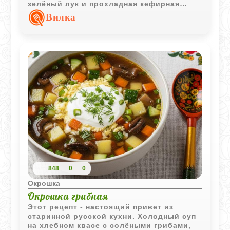
зелёный лук и прохладная кефирная
основа делают блюдо простым, свежим и
Вилка
очень летним.
848
0
0
Окрошка
Окрошка грибная
Этот рецепт - настоящий привет из
старинной русской кухни. Холодный суп
на хлебном квасе с солёными грибами,