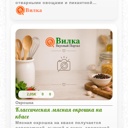
отварными овощами и пикантной
горчичной заправкой - это не просто еда,
Вилка
а гастрономическое путешествие. Он
освежает, насыщает и удивляет своим
вкусом. Каждая хозяйка готовит его по-
своему, но основа остаётся неизменной:
простые продукты, немного терпения и
щедрая ложка сметаны перед подачей.
2,05K
0
0
Окрошка
Классическая мясная окрошка на
квасе
Мясная окрошка на квасе получается
освежающей, сытной и очень ароматной.