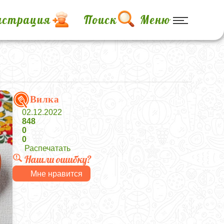
истрация
Поиск
Меню
Вилка
02.12.2022
848
0
0
Распечатать
Нашли ошибку?
Мне нравится