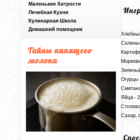
Маленькие Хитрости
Инг
Лечебная Кухня
Кулинарная Школа
Домашний помощник
Хлебный
Соленые
Тайны кипящего
Картофе
молока
Морковь
Зеленый
Огурцы 
Сметана
Яйца - 
Столова
Сахар, с
Спо