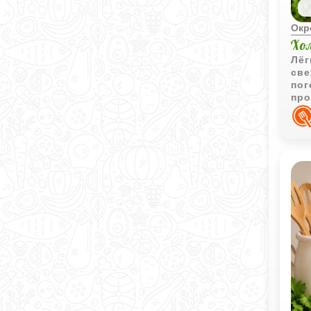
Окр
Хо
Лёг
све
пог
про
про