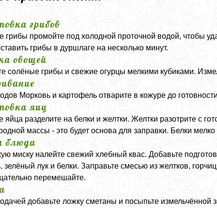
товка грибов
 грибы промойте под холодной проточной водой, чтобы уда
ставить грибы в дуршлаге на несколько минут.
ка овощей
е солёные грибы и свежие огурцы мелкими кубиками. Измел
ивание
одов Морковь и картофель отварите в кожуре до готовности.
товка яиц
 яйца разделите на белки и желтки. Желтки разотрите с г
родной массы - это будет основа для заправки. Белки мелко
а блюда
кую миску налейте свежий хлебный квас. Добавьте подготов
, зелёный лук и белки. Заправьте смесью из желтков, горчи
Тщательно перемешайте.
а
одачей добавьте ложку сметаны и посыпьте измельчённой 