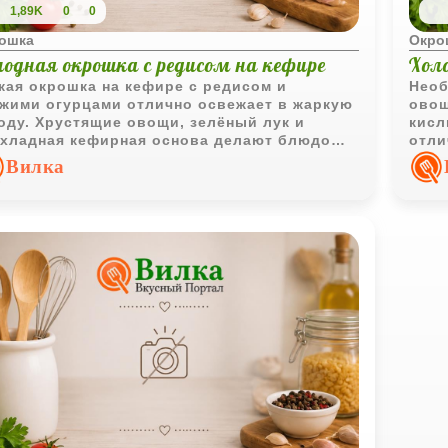
1,89K
0
0
ошка
Окро
лодная окрошка с редисом на кефире
Хол
кая окрошка на кефире с редисом и
Необ
жими огурцами отлично освежает в жаркую
овощ
оду. Хрустящие овощи, зелёный лук и
кисл
хладная кефирная основа делают блюдо
отли
стым, свежим и очень летним.
полу
Вилка
сытн