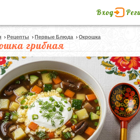
Вход
Рег
я
›
Рецепты
›
Первые Блюда
›
Окрошка
ошка грибная