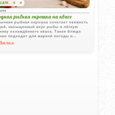
1,87K
0
0
шка
одная рыбная окрошка на квасе
ычная рыбная окрошка сочетает свежесть
ей, насыщенный вкус рыбы и лёгкую
инку охлаждённого кваса. Такое блюдо
чно подходит для жаркой погоды и
чается одновременно освежающим и
Вилка
ым.