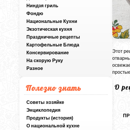
Ниндзя гриль
Фондю
Национальные Кухни
Экзотическая кухня
Праздничные рецепты
Картофельные Блюда
Этот ре
Консервирование
отварны
На скорую Руку
освежае
Разное
простые
О р
Полезно знать
Советы хозяйке
Энциклопедия
ПР
Продукты (история)
О национальной кухне