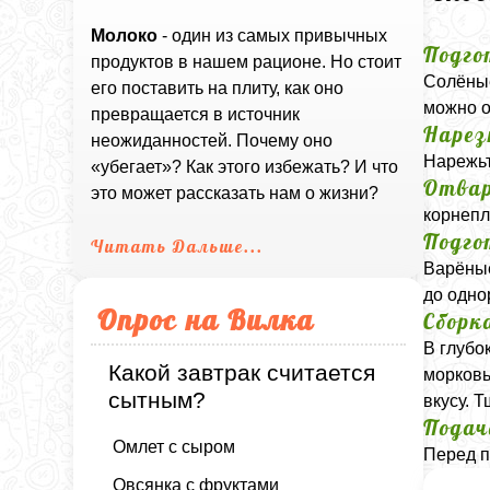
Молоко
- один из самых привычных
Подго
продуктов в нашем рационе. Но стоит
Солёные
его поставить на плиту, как оно
можно о
превращается в источник
Нарез
неожиданностей. Почему оно
Нарежьт
«убегает»? Как этого избежать? И что
Отвар
это может рассказать нам о жизни?
корнепл
Подго
Читать Дальше...
Варёные
до одно
Опрос на Вилка
Сборк
В глубо
Какой завтрак считается
морковь
сытным?
вкусу. 
Подач
Омлет с сыром
Перед п
Овсянка с фруктами