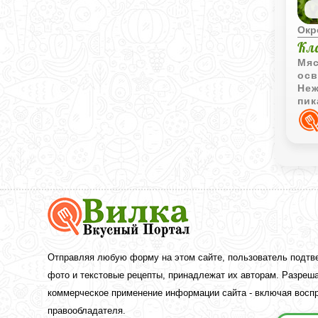
Окр
Кл
Мяс
осв
Неж
пик
кла
Вкусный
Портал
Вилка
—
рецепты
Отправляя любую форму на этом сайте, пользователь подтв
с
фото и текстовые рецепты, принадлежат их авторам. Разреша
фото
коммерческое применение информации сайта - включая воспр
правообладателя.