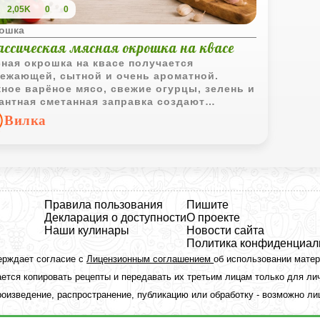
2,05K
0
0
ошка
ассическая мясная окрошка на квасе
ная окрошка на квасе получается
ежающей, сытной и очень ароматной.
ное варёное мясо, свежие огурцы, зелень и
антная сметанная заправка создают
ссический вкус летнего домашнего супа.
Вилка
Правила пользования
Пишите
Декларация о доступности
О проекте
Наши кулинары
Новости сайта
Политика конфиденциал
ерждает согласие с
Лицензионным соглашением
об использовании мате
ется копировать рецепты и передавать их третьим лицам только для ли
оизведение, распространение, публикацию или обработку - возможно л