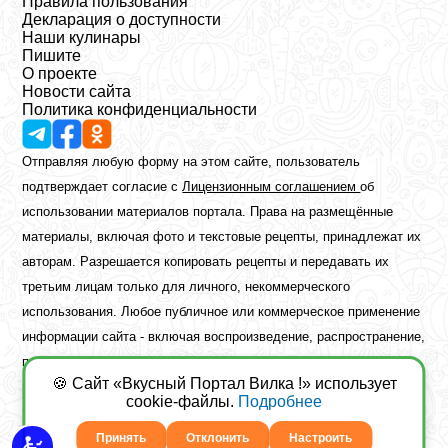
Правила пользования
Декларация о доступности
Наши кулинары
Пишите
О проекте
Новости сайта
Политика конфиденциальности
Отправляя любую форму на этом сайте, пользователь
подтверждает согласие с
Лицензионным соглашением
об
использовании материалов портала. Права на размещённые
материалы, включая фото и текстовые рецепты, принадлежат их
авторам. Разрешается копировать рецепты и передавать их
третьим лицам только для личного, некоммерческого
использования. Любое публичное или коммерческое применение
информации сайта - включая воспроизведение, распространение,
публикацию или обработку - возможно лишь при наличии
🍪 Сайт «Вкусный Портал Вилка !» использует
предварительного письменного разрешения правообладателя.
cookie-файлы.
Подробнее
Copyright ©2026 Вкусный Портал Вилка
Сайт построен
freebrush.net
Принять
Отклонить
Настроить