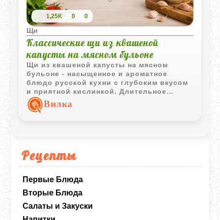
1,25K
0
0
Щи
Классические щи из квашеной
капусты на мясном бульоне
Щи из квашеной капусты на мясном
бульоне - насыщенное и ароматное
блюдо русской кухни с глубоким вкусом
и приятной кислинкой. Длительное
тушение делает капусту особенно мягкой,
Вилка
а сметана и свежая зелень отлично
дополняют подачу.
Рецепты
Первые Блюда
Вторые Блюда
Салаты и Закуски
Напитки