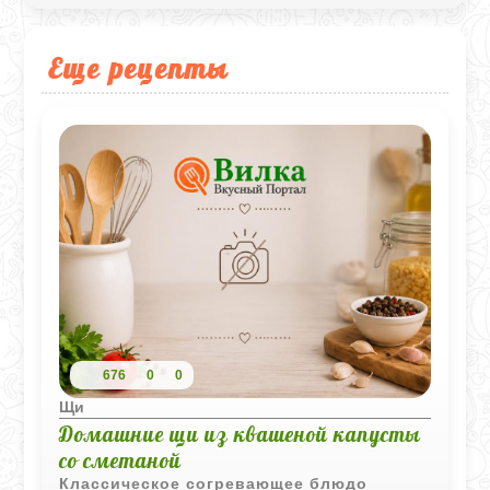
Еще рецепты
676
0
0
Щи
Домашние щи из квашеной капусты
со сметаной
Классическое согревающее блюдо