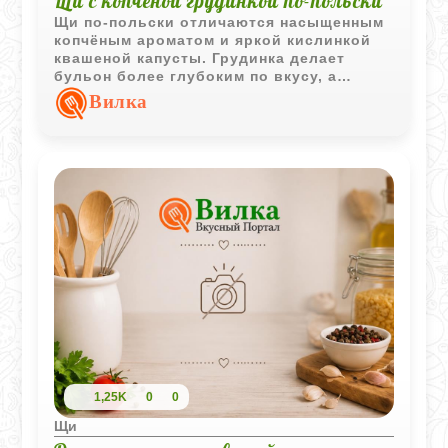
Щи с копчёной грудинкой по-польски
Щи по-польски отличаются насыщенным
копчёным ароматом и яркой кислинкой
квашеной капусты. Грудинка делает
бульон более глубоким по вкусу, а
подача с горячим отварным картофелем
Вилка
превращает блюдо в сытный и
согревающий обед.
1,25K
0
0
Щи