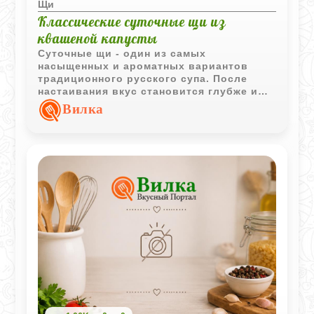
Щи
Классические суточные щи из
квашеной капусты
Суточные щи - один из самых
насыщенных и ароматных вариантов
традиционного русского супа. После
настаивания вкус становится глубже и
гармоничнее, а квашеная капуста, мясной
Вилка
бульон и сметана создают по-
настоящему домашнее и сытное блюдо.