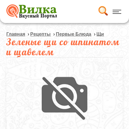
Главная
›
Рецепты
›
Первые Блюда
›
Щи
Зеленые щи со шпинатом
и щавелем