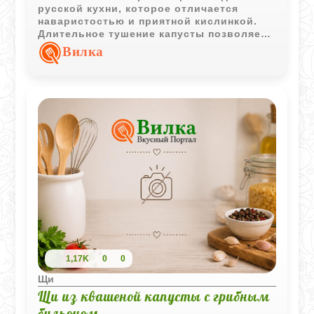
русской кухни, которое отличается
наваристостью и приятной кислинкой.
Длительное тушение капусты позволяет
добиться мягкости и глубокого аромата,
Вилка
а сметана и свежая зелень гармонично
дополняют вкус при подаче.
1,17K
0
0
Щи
Щи из квашеной капусты с грибным
бульоном