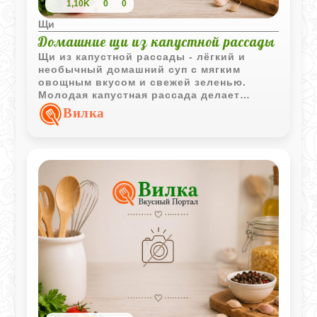
1,10K
0
0
Щи
Домашние щи из капустной рассады
Щи из капустной рассады - лёгкий и
необычный домашний суп с мягким
овощным вкусом и свежей зеленью.
Молодая капустная рассада делает
блюдо особенно нежным, а сметана при
Вилка
подаче добавляет приятную
сливочность.