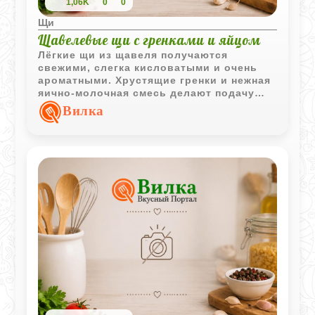
1,06K
0
0
Щи
Щавелевые щи с гренками и яйцом
Лёгкие щи из щавеля получаются
свежими, слегка кисловатыми и очень
ароматными. Хрустящие гренки и нежная
яично-молочная смесь делают подачу
особенно интересной, а свежая зелень
Вилка
отлично дополняет вкус весеннего супа.