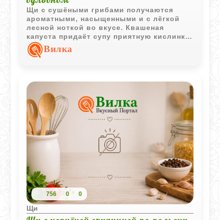
Щи с сушёными грибами получаются
ароматными, насыщенными и с лёгкой
лесной ноткой во вкусе. Квашеная
капуста придаёт супу приятную кислинку,
а грибной бульон делает блюдо
Вилка
особенно уютным и глубоким по аромату.
756
0
0
Щи