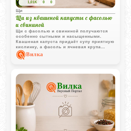
1,01K
0
0
Щи
Щи из квашеной капусты с фасолью
и свининой
Щи с фасолью и свининой получаются
особенно сытными и насыщенными.
Квашеная капуста придаёт супу приятную
кислинку, а фасоль и ячневая крупа
делают блюдо густым, домашним и очень
Вилка
согревающим.