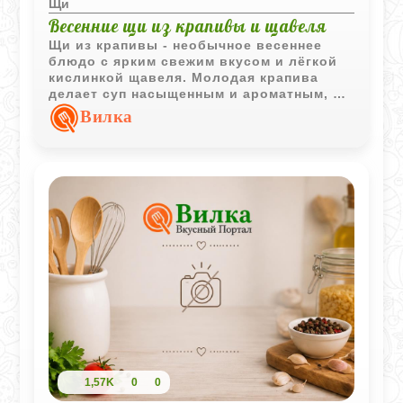
Щи
Весенние щи из крапивы и щавеля
Щи из крапивы - необычное весеннее
блюдо с ярким свежим вкусом и лёгкой
кислинкой щавеля. Молодая крапива
делает суп насыщенным и ароматным, а
подача со сметаной и яйцом придаёт ему
Вилка
особенно домашний характер.
1,57K
0
0