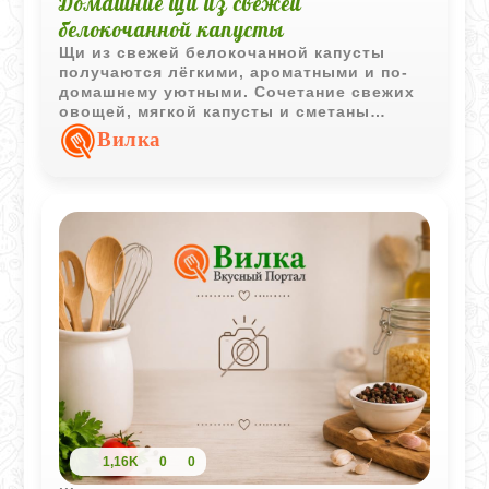
Домашние щи из свежей
белокочанной капусты
Щи из свежей белокочанной капусты
получаются лёгкими, ароматными и по-
домашнему уютными. Сочетание свежих
овощей, мягкой капусты и сметаны
создаёт классический вкус
Вилка
традиционного русского супа.
1,16K
0
0