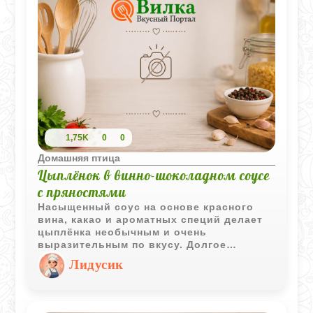
1,75K
0
0
Домашняя птица
Цыплёнок в винно-шоколадном соусе
с пряностями
Насыщенный соус на основе красного
вина, какао и ароматных специй делает
цыплёнка необычным и очень
выразительным по вкусу. Долгое
тушение придаёт мясу мягкость, а
Лидусик
пряности добавляют блюду глубокий и
согревающий аромат.