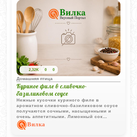
2,32K
0
0
Домашняя птица
Куриное филе в сливочно-
базиликовом соусе
Нежные кусочки куриного филе в
ароматном сливочно-базиликовом соусе
получаются сочными, насыщенными и
очень аппетитными. Лимонный сок
добавляет лёгкую свежесть, а базилик
Вилка
делает вкус блюда ярким и
выразительным.