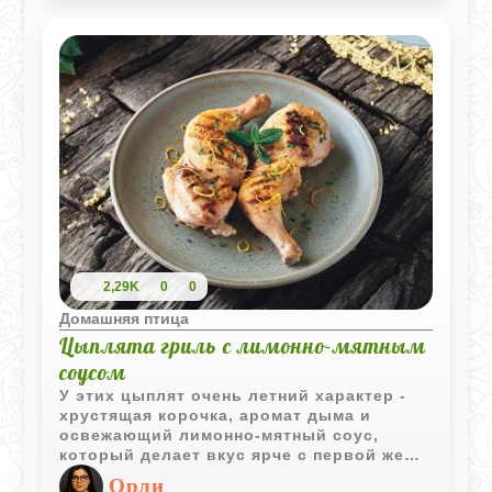
лёгким гарниром.
2,29K
0
0
Домашняя птица
Цыплята гриль с лимонно-мятным
соусом
У этих цыплят очень летний характер -
хрустящая корочка, аромат дыма и
освежающий лимонно-мятный соус,
который делает вкус ярче с первой же
вилки. Блюдо получается лёгким, сочным
Орли