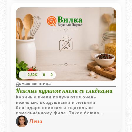
2,52K
0
0
Домашняя птица
Нежные куриные кнели со сливками
Куриные кнели получаются очень
нежными, воздушными и лёгкими
благодаря сливкам и тщательно
измельчённому филе. Такое блюдо
подходит как для диетического питания,
Лена
так и для детского меню. Подавать кнели
можно самостоятельно, с бульоном или