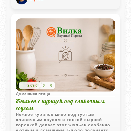
и отлично подходит как для ужина на
террасе, так и для шумного пикника.
2,69K
0
0
Домашняя птица
Жюльен с курицей под сливочным
соусом
Нежное куриное мясо под густым
сливочным соусом и тонкой сырной
корочкой делает этот жюльен особенно
уютным и домашним. Блюдо получается