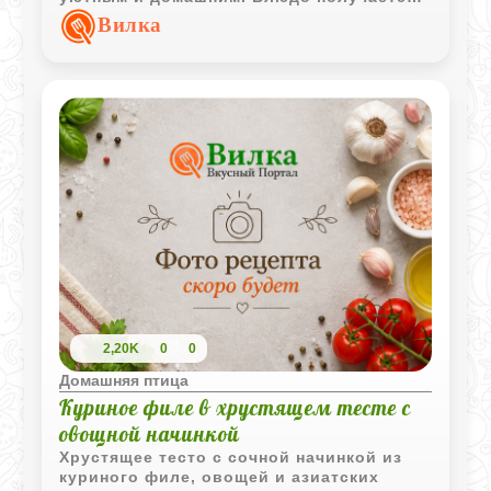
мягким, насыщенным и отлично подходит
Вилка
как для семейного ужина, так и для
праздничной подачи.
2,20K
0
0
Домашняя птица
Куриное филе в хрустящем тесте с
овощной начинкой
Хрустящее тесто с сочной начинкой из
куриного филе, овощей и азиатских