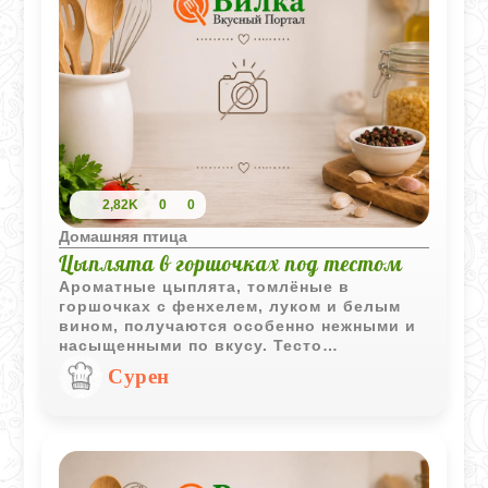
2,82K
0
0
Домашняя птица
Цыплята в горшочках под тестом
Ароматные цыплята, томлёные в
горшочках с фенхелем, луком и белым
вином, получаются особенно нежными и
насыщенными по вкусу. Тесто
удерживает пар внутри, благодаря чему
Сурен
мясо становится сочным, а овощи -
мягкими и пропитанными ароматами
специй и вина.