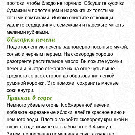
протоки, чтобы блюдо не горчило. Обсушите кусочки
бумажным полотенцем и нарежьте их толстыми
косыми ломтиками. Яблоко очистите от кожицы,
удалите сердцевину с семечками и нарежьте мякоть
мелкими кубиками.
Обжарка печени
Подготовленную печень равномерно посыпьте мукой,
солью и черным перцем. На сковороде хорошо
разогрейте растительное масло. Выложите кусочки
печени и быстро обжарьте их на огне чуть выше
среднего со всех сторон до образования легкой
румяной корочки. Это поможет сохранить мясные
соки внутри.
Тушение в соусе
Немного убавьте огонь. К обжаренной печени
добавьте нарезанные яблоки, влейте красное вино и
немного воды. Плотно закройте сковороду крышкой и
тушите содержимое на слабом огне 3-4 минуты.
Затем, непрерывно помешивая соус, аккуратно