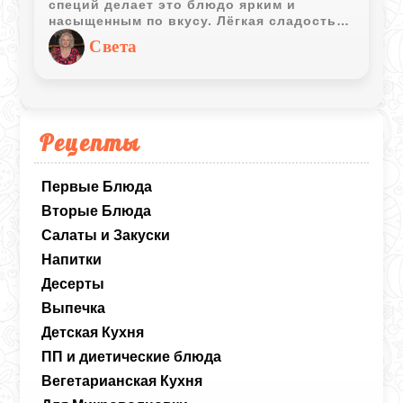
специй делает это блюдо ярким и
насыщенным по вкусу. Лёгкая сладость
мёда и аромат имбиря хорошо
Света
сочетаются с соевым соусом и нежным
мясом.
Рецепты
Первые Блюда
Вторые Блюда
Салаты и Закуски
Напитки
Десерты
Выпечка
Детская Кухня
ПП и диетические блюда
Вегетарианская Кухня