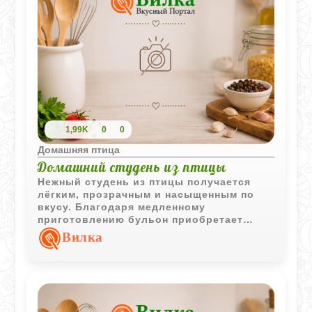
1,99K
0
0
Домашняя птица
Домашний студень из птицы
Нежный студень из птицы получается
лёгким, прозрачным и насыщенным по
вкусу. Благодаря медленному
приготовлению бульон приобретает
приятный аромат, а украшение яйцом и
Вилка
зеленью делает блюдо особенно
аппетитным для праздничной подачи.