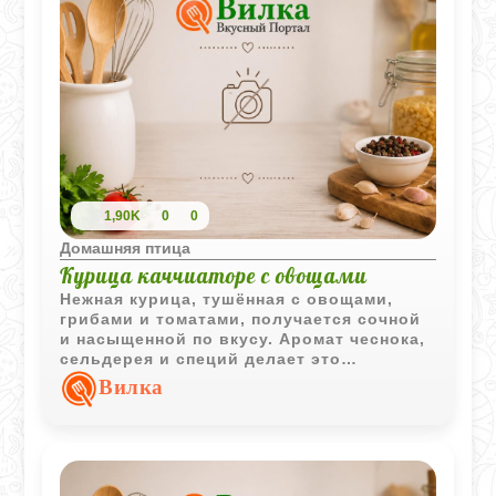
1,90K
0
0
Домашняя птица
Курица каччиаторе с овощами
Нежная курица, тушённая с овощами,
грибами и томатами, получается сочной
и насыщенной по вкусу. Аромат чеснока,
сельдерея и специй делает это
итальянское блюдо особенно уютным и
Вилка
аппетитным.