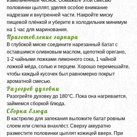
измельчённый чеснок. Обмажьте этой смесью
половинки цыплят, уделяя особое внимание
надрезам и внутренней части. Накройте миску
пищевой плёнкой и уберите в холодильник минимум
на 1 час для маринования.
Приготовление гарнира
В глубокой миске соедините нарезанный батат с
оставшимся оливковым маслом, щепоткой орегано,
1-2 чайными ложками лимонного сока, 1 чайной
ложкой мёда, солью и перцем. Хорошо перемешайте,
чтобы каждый кусочек был равномерно покрыт
ароматной смесью.
Разогрев духовки
Разогрейте духовку до 180°C. Пока она нагревается,
займемся сборкой блюда.
Сборка блюда
В кастрюлю для запекания выложите батат ровным
слоем или слегка внахлёст. Сверху аккуратно
разместите половинки цыплят кожицей вверх. При