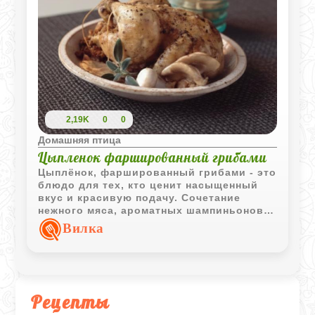
2,19K
0
0
Домашняя птица
Цыпленок фаршированный грибами
Цыплёнок, фаршированный грибами - это
блюдо для тех, кто ценит насыщенный
вкус и красивую подачу. Сочетание
нежного мяса, ароматных шампиньонов и
густого грибного соуса превращает
Вилка
обычный ужин в настоящий
гастрономический праздник. Блюдо
требует немного больше времени и
внимания, но результат стоит каждой
минуты: золотистая корочка, сочная
Рецепты
начинка и густая подлива, которая
идеально дополняет вкус.