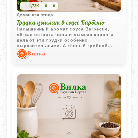
1,72K
0
0
Домашняя птица
Грудка цыплят в соусе Барбекю
Насыщенный аромат соуса
Barbecue
,
лёгкая острота чили и дымная корочка
делают эти грудки особенно
выразительными. А тёплый грибной
гарнир со сливками и зеленью добавляет
Вилка
блюду мягкость и домашный уют.