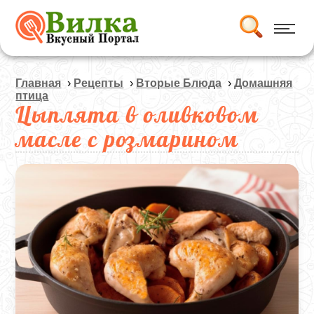
Главная
›
Рецепты
›
Вторые Блюда
›
Домашняя
птица
Цыплята в оливковом
масле с розмарином