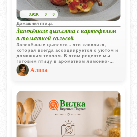
3,91K
0
0
Домашняя птица
Запечённые цыплята с картофелем
и томатной сальсой
Запечённые цыплята - это классика,
которая всегда ассоциируется с уютом и
домашним теплом. В этом рецепте мы
готовим птицу в ароматном лимонно-
чесночном маринаде, а в качестве
Ализа
гарнира используем картофель и
томаты. Блюдо получается
одновременно простым и изысканным, а
подача напоминает ресторанный стиль.