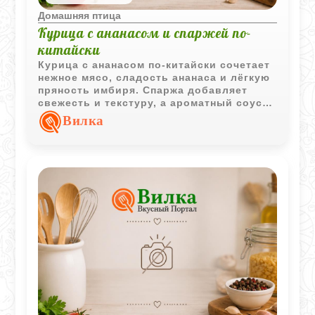
Домашняя птица
Курица с ананасом и спаржей по-
китайски
Курица с ананасом по-китайски сочетает
нежное мясо, сладость ананаса и лёгкую
пряность имбиря. Спаржа добавляет
свежесть и текстуру, а ароматный соус
делает блюдо особенно насыщенным.
Вилка
Лучше всего подавать такую курицу с
горячим рассыпчатым рисом.