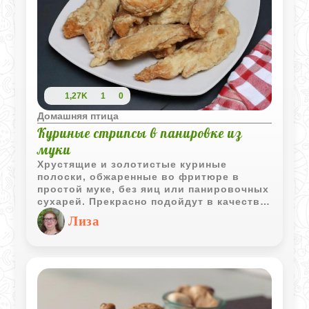
1,27K
1
0
Домашняя птица
Куриные стрипсы в панировке из
муки
Хрустящие и золотистые куриные
полоски, обжаренные во фритюре в
простой муке, без яиц или панировочных
сухарей. Прекрасно подойдут в качестве
горячей закуски или сытного перекуса,
Лиза
особенно в компании любимого соуса.
Идеальное решение для лёгкой трапезы,
которое придётся по вкусу как детям, так
и взрослым.