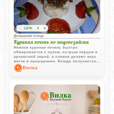
1,67K
0
0
Домашняя птица
Куриная печень по‑индонезийски
Нежная куриная печень быстро
обжаривается с луком, острым перцем и
ароматной зирой, а сливки делают вкус
мягче и насыщеннее. Блюдо получается
пряным, ярким и отлично сочетается с
Вилка
рисом или овощами.