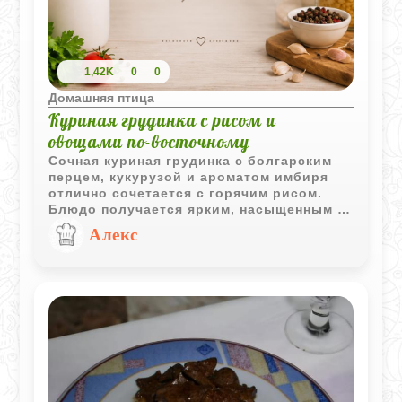
1,42K
0
0
Домашняя птица
Куриная грудинка с рисом и
овощами по-восточному
Сочная куриная грудинка с болгарским
перцем, кукурузой и ароматом имбиря
отлично сочетается с горячим рисом.
Блюдо получается ярким, насыщенным и
напоминает домашнюю азиатскую кухню.
Алекс