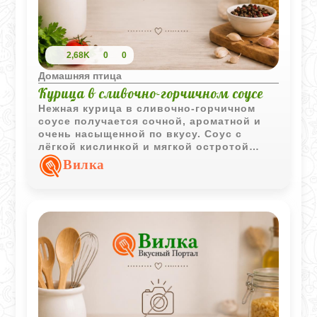
2,68K
0
0
Домашняя птица
Курица в сливочно-горчичном соусе
Нежная курица в сливочно-горчичном
соусе получается сочной, ароматной и
очень насыщенной по вкусу. Соус с
лёгкой кислинкой и мягкой остротой
отлично подчёркивает запечённое мясо
Вилка
птицы.