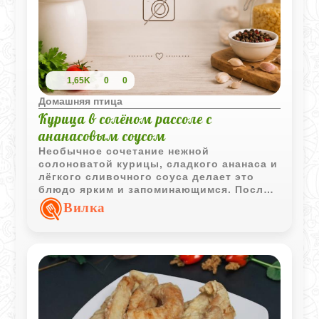
1,65K
0
0
Домашняя птица
Курица в солёном рассоле с
ананасовым соусом
Необычное сочетание нежной
солоноватой курицы, сладкого ананаса и
лёгкого сливочного соуса делает это
блюдо ярким и запоминающимся. После
выдержки в рассоле мясо получается
Вилка
особенно мягким и сочным, а
охлаждённая подача отлично подходит
для праздничного стола.