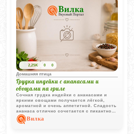
2,25K
0
0
Домашняя птица
Грудка индейки с ананасами и
овощами на гриле
Сочная грудка индейки с ананасами и
яркими овощами получается лёгкой,
ароматной и очень аппетитной. Сладость
ананаса отлично сочетается с пикантной
горчицей и ароматом специй, а овощи на
Вилка
гриле делают блюдо особенно
красочным.