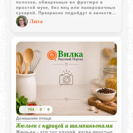
полоски, обжаренные во фритюре в
простой муке, без яиц или панировочных
сухарей. Прекрасно подойдут в качестве
горячей закуски или сытного перекуса,
Лиза
особенно в компании любимого соуса.
Идеальное решение для лёгкой трапезы,
которое придётся по вкусу как детям, так
и взрослым.
704
0
0
Домашняя птица
Жюльен с курицей и шампиньонами
Жюльен - это тот случай, когда простые