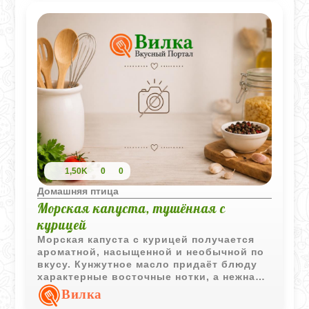
1,50K
0
0
Домашняя птица
Морская капуста, тушённая с
курицей
Морская капуста с курицей получается
ароматной, насыщенной и необычной по
вкусу. Кунжутное масло придаёт блюду
характерные восточные нотки, а нежная
курица хорошо сочетается с мягкой
Вилка
текстурой ламинарии.