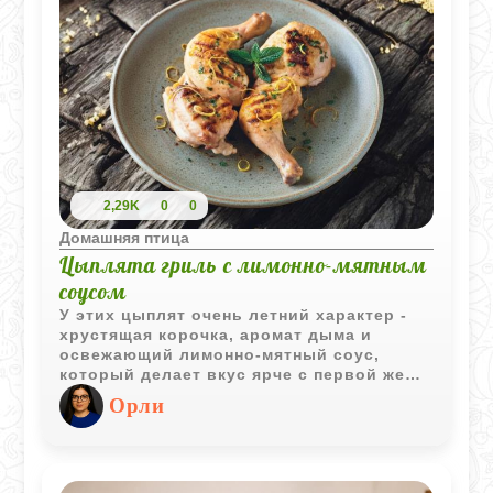
2,29K
0
0
Домашняя птица
Цыплята гриль с лимонно-мятным
соусом
У этих цыплят очень летний характер -
хрустящая корочка, аромат дыма и
освежающий лимонно-мятный соус,
который делает вкус ярче с первой же
вилки. Блюдо получается лёгким, сочным
Орли
и отлично подходит как для ужина на
террасе, так и для шумного пикника.