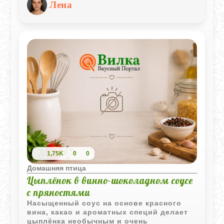
Лена
пикантности и сливок для бархатистой
текстуры, получится блюдо
ресторанного уровня, которое готовится
буквально за двадцать минут.
1,75K
0
0
Домашняя птица
Цыплёнок в винно-шоколадном соусе
с пряностями
Насыщенный соус на основе красного
вина, какао и ароматных специй делает
цыплёнка необычным и очень