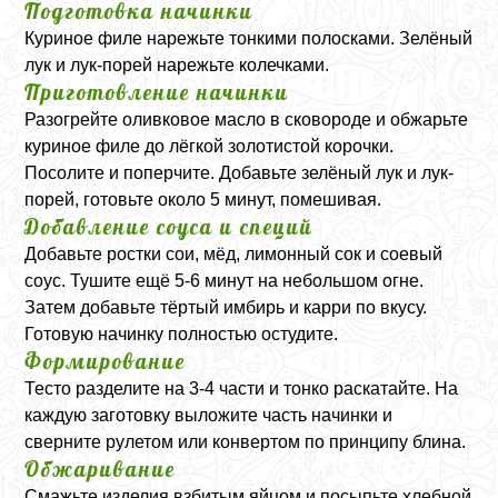
Подготовка начинки
Куриное филе нарежьте тонкими полосками. Зелёный
лук и лук-порей нарежьте колечками.
Приготовление начинки
Разогрейте оливковое масло в сковороде и обжарьте
куриное филе до лёгкой золотистой корочки.
Посолите и поперчите. Добавьте зелёный лук и лук-
порей, готовьте около 5 минут, помешивая.
Добавление соуса и специй
Добавьте ростки сои, мёд, лимонный сок и соевый
соус. Тушите ещё 5-6 минут на небольшом огне.
Затем добавьте тёртый имбирь и карри по вкусу.
Готовую начинку полностью остудите.
Формирование
Тесто разделите на 3-4 части и тонко раскатайте. На
каждую заготовку выложите часть начинки и
сверните рулетом или конвертом по принципу блина.
Обжаривание
Смажьте изделия взбитым яйцом и посыпьте хлебной