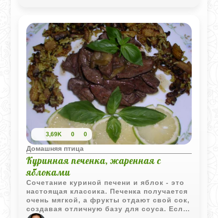
подходит для семейного ужина, когда
хочется чего-то простого, сытного и по-
домашнему вкусного.
3,69K
0
0
Домашняя птица
Куринная печенка, жаренная с
яблоками
Сочетание куриной печени и яблок - это
настоящая классика. Печенка получается
очень мягкой, а фрукты отдают свой сок,
создавая отличную базу для соуса. Если
добавить немного красного вина для