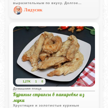
выразительным по вкусу. Долгое
тушение придаёт мясу мягкость, а
Лидусик
пряности добавляют блюду глубокий и
согревающий аромат.
1,27K
1
0
Домашняя птица
Куриные стрипсы в панировке из
муки
Хрустящие и золотистые куриные