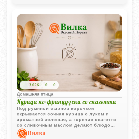
3,02K
0
0
Домашняя птица
Курица по-французски со спагетти
Под румяной сырной корочкой
скрывается сочная курица с луком и
ароматной зеленью, а горячие спагетти
со сливочным маслом делают блюдо
особенно уютным. Такой вариант
Вилка
"курицы по-французски" отлично