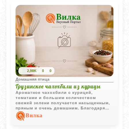
2,98K
0
0
Домашняя птица
Грузинское чахохбили из курицы
Ароматное чахохбили с курицей,
томатами и большим количеством
свежей зелени получается насыщенным,
пряным и очень домашним. Благодаря
медленному тушению мясо становится
Вилка
мягким, а соус густым и ярким по вкусу.