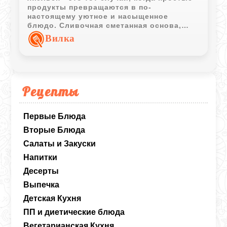
продукты превращаются в по-
настоящему уютное и насыщенное
блюдо. Сливочная сметанная основа,
аромат жареных грибов и тягучая сырная
Вилка
корочка делают его особенно вкусным
сразу после духовки, когда сыр ещё
горячий и тянется при каждой ложке.
Рецепты
Первые Блюда
Вторые Блюда
Салаты и Закуски
Напитки
Десерты
Выпечка
Детская Кухня
ПП и диетические блюда
Вегетарианская Кухня