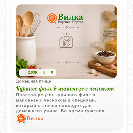
2,03K
0
0
Домашняя птица
Куриное филе в майонезе с чесноком
Простой рецепт куриного филе в
майонезе с чесноком и специями,
который отлично подходит для
домашнего ужина. Во время тушения
курица получается мягкой, сочной и
Вилка
насыщенной ароматами карри и чеснока.