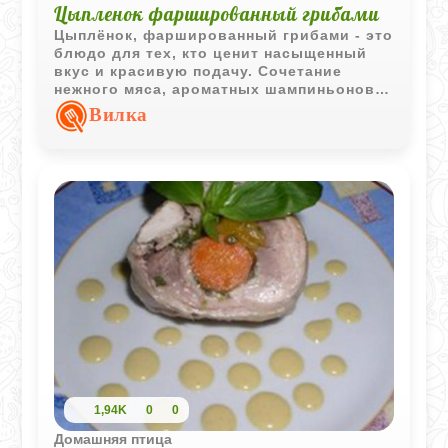
Цыпленок фаршированный грибами
Цыплёнок, фаршированный грибами - это
блюдо для тех, кто ценит насыщенный
вкус и красивую подачу. Сочетание
нежного мяса, ароматных шампиньонов и
густого грибного соуса превращает
Вилка
обычный ужин в настоящий
гастрономический праздник. Блюдо
требует немного больше времени и
внимания, но результат стоит каждой
минуты: золотистая корочка, сочная
начинка и густая подлива, которая
идеально дополняет вкус.
1,94K
0
0
Домашняя птица