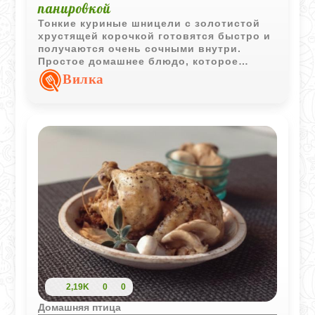
панировкой
Тонкие куриные шницели с золотистой
хрустящей корочкой готовятся быстро и
получаются очень сочными внутри.
Простое домашнее блюдо, которое
одинаково хорошо подходит и для
Вилка
семейного ужина, и для горячего
перекуса.
2,19K
0
0
Домашняя птица