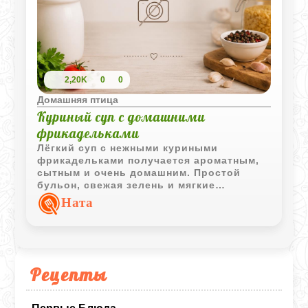
2,20K
0
0
Домашняя птица
Куриный суп с домашними
фрикадельками
Лёгкий суп с нежными куриными
фрикадельками получается ароматным,
сытным и очень домашним. Простой
бульон, свежая зелень и мягкие
фрикадельки делают блюдо подходящим
Ната
для обеда в любое время года.
Рецепты