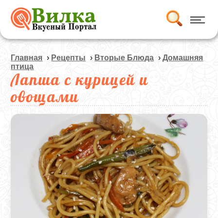
Главная
›
Рецепты
›
Вторые Блюда
›
Домашняя
птица
Лапша с курицей и
овощами