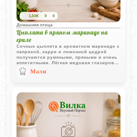
1,03K
0
0
Домашняя птица
Цыплята в пряном маринаде на
гриле
Сочные цыплята в ароматном маринаде с
паприкой, карри и лимонной цедрой
получаются румяными, пряными и очень
аппетитными. Лёгкая медовая глазировка
делает корочку особенно красивой и
Мали
насыщенной по вкусу.