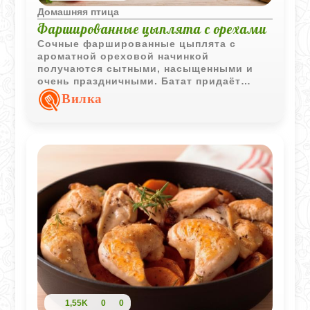
Домашняя птица
Фаршированные цыплята с орехами
Сочные фаршированные цыплята с
ароматной ореховой начинкой
получаются сытными, насыщенными и
очень праздничными. Батат придаёт
начинке мягкую сладость, а грецкие
Вилка
орехи делают вкус более
выразительным и текстурным.
1,55K
0
0