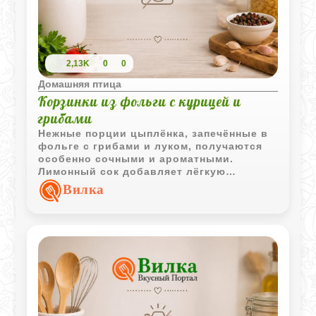
2,13K
0
0
Домашняя птица
Корзинки из фольги с курицей и
грибами
Нежные порции цыплёнка, запечённые в
фольге с грибами и луком, получаются
особенно сочными и ароматными.
Лимонный сок добавляет лёгкую
свежесть, а сливочное масло делает
Вилка
вкус более мягким и насыщенным.