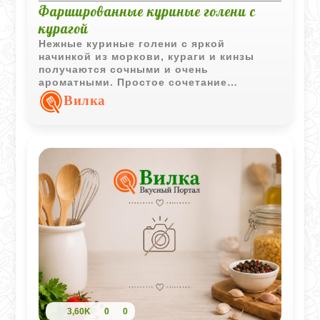
Фаршированные куриные голени с
курагой
Нежные куриные голени с яркой
начинкой из моркови, кураги и кинзы
получаются сочными и очень
ароматными. Простое сочетание
сладковатых сухофруктов и запечённого
Вилка
мяса делает блюдо необычным и по-
домашнему уютным.
3,60K
0
0