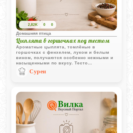
2,82K
0
0
Домашняя птица
Цыплята в горшочках под тестом
Ароматные цыплята, томлёные в
горшочках с фенхелем, луком и белым
вином, получаются особенно нежными и
насыщенными по вкусу. Тесто
удерживает пар внутри, благодаря чему
Сурен
мясо становится сочным, а овощи -
мягкими и пропитанными ароматами
специй и вина.