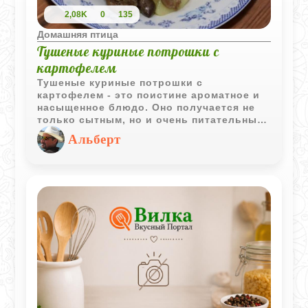
2,08K
0
135
Домашняя птица
Тушеные куриные потрошки с
картофелем
Тушеные куриные потрошки с
картофелем - это поистине ароматное и
насыщенное блюдо. Оно получается не
только сытным, но и очень питательным,
делая его отличным выбором для
Альберт
семейного ужина.