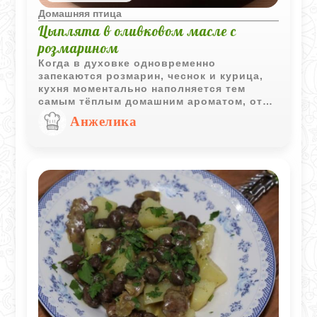
Домашняя птица
Цыплята в оливковом масле с
розмарином
Когда в духовке одновременно
запекаются розмарин, чеснок и курица,
кухня моментально наполняется тем
самым тёплым домашним ароматом, от
которого сложно дождаться ужина. Батат
Анжелика
впитывает соки птицы и карамелизуется
по краям, а оливковое масло с лимоном
делает вкус особенно мягким и
насыщенным.