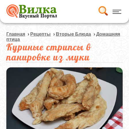
Главная
›
Рецепты
›
Вторые Блюда
›
Домашняя
птица
Куриные стрипсы в
панировке из муки