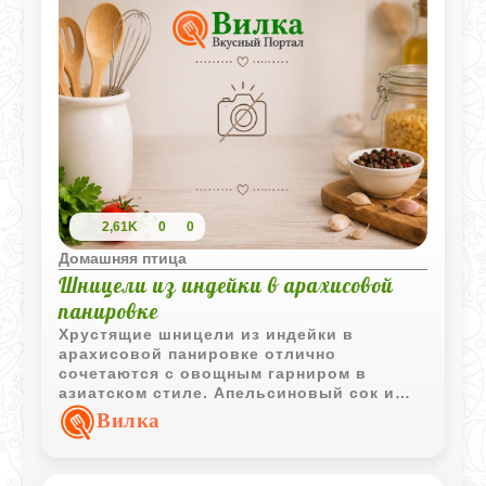
2,61K
0
0
Домашняя птица
Шницели из индейки в арахисовой
панировке
Хрустящие шницели из индейки в
арахисовой панировке отлично
сочетаются с овощным гарниром в
азиатском стиле. Апельсиновый сок и
соевый соус придают блюду лёгкие
Вилка
сладко-солёные нотки и делают вкус
более выразительным.