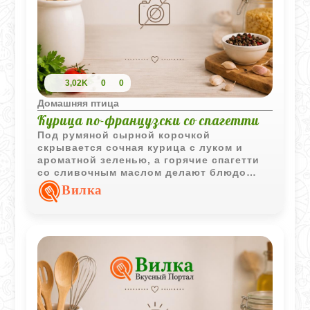
3,02K
0
0
Домашняя птица
Курица по-французски со спагетти
Под румяной сырной корочкой
скрывается сочная курица с луком и
ароматной зеленью, а горячие спагетти
со сливочным маслом делают блюдо
особенно уютным. Такой вариант
Вилка
"курицы по-французски" отлично
подходит для семейного ужина, когда
хочется чего-то простого, сытного и по-
домашнему вкусного.