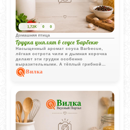
1,72K
0
0
Домашняя птица
Грудка цыплят в соусе Барбекю
Насыщенный аромат соуса
Barbecue
,
лёгкая острота чили и дымная корочка
делают эти грудки особенно
выразительными. А тёплый грибной
гарнир со сливками и зеленью добавляет
Вилка
блюду мягкость и домашный уют.