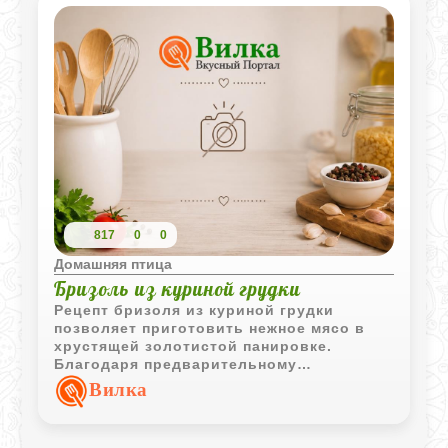
817
0
0
Домашняя птица
Бризоль из куриной грудки
Рецепт бризоля из куриной грудки
позволяет приготовить нежное мясо в
хрустящей золотистой панировке.
Благодаря предварительному
маринованию в лимонном соке, курица
Вилка
становится удивительно мягкой и
сочной, а двойная панировка создает
аппетитную корочку, которая удерживает