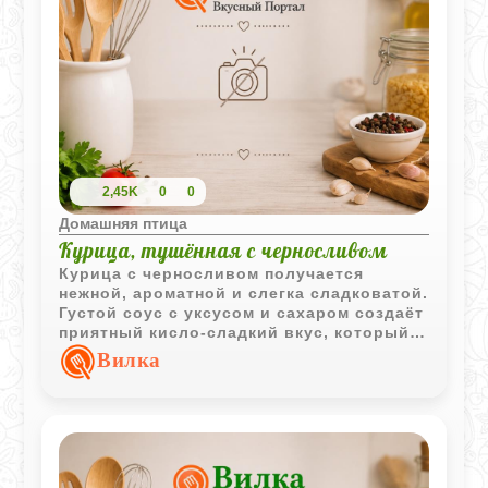
2,45K
0
0
Домашняя птица
Курица, тушённая с черносливом
Курица с черносливом получается
нежной, ароматной и слегка сладковатой.
Густой соус с уксусом и сахаром создаёт
приятный кисло-сладкий вкус, который
особенно хорошо сочетается с мягким
Вилка
мясом птицы.