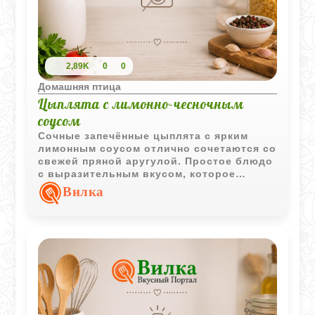
2,89K
0
0
Домашняя птица
Цыплята с лимонно-чесночным
соусом
Сочные запечённые цыплята с ярким
лимонным соусом отлично сочетаются со
свежей пряной аругулой. Простое блюдо
с выразительным вкусом, которое
выглядит эффектно даже на праздничном
Вилка
столе.