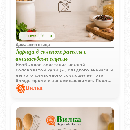
1,65K
0
0
Домашняя птица
Курица в солёном рассоле с
ананасовым соусом
Необычное сочетание нежной
солоноватой курицы, сладкого ананаса и
лёгкого сливочного соуса делает это
блюдо ярким и запоминающимся. После
выдержки в рассоле мясо получается
Вилка
особенно мягким и сочным, а
охлаждённая подача отлично подходит
для праздничного стола.