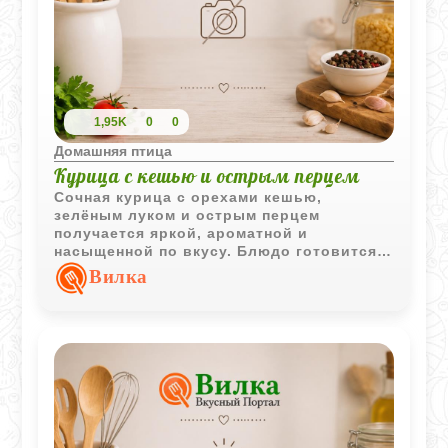
1,95K
0
0
Домашняя птица
Курица с кешью и острым перцем
Сочная курица с орехами кешью,
зелёным луком и острым перцем
получается яркой, ароматной и
насыщенной по вкусу. Блюдо готовится
быстро и отлично подходит для
Вилка
любителей пикантной азиатской кухни.