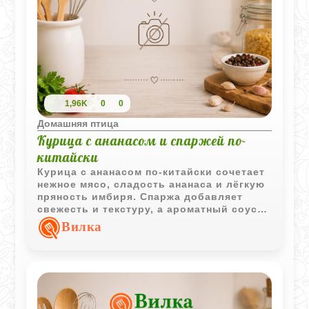
1,96K
0
0
Домашняя птица
Курица с ананасом и спаржей по-
китайски
Курица с ананасом по-китайски сочетает
нежное мясо, сладость ананаса и лёгкую
пряность имбиря. Спаржа добавляет
свежесть и текстуру, а ароматный соус
делает блюдо особенно насыщенным.
Вилка
Лучше всего подавать такую курицу с
горячим рассыпчатым рисом.