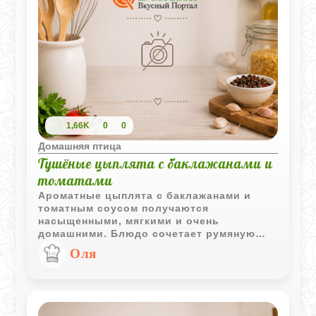
1,66K
0
0
Домашняя птица
Тушёные цыплята с баклажанами и
томатами
Ароматные цыплята с баклажанами и
томатным соусом получаются
насыщенными, мягкими и очень
домашними. Блюдо сочетает румяную
курицу, густой овощной соус и свежий
Оля
базилик, который добавляет яркий
завершающий аромат.