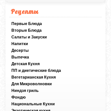
все соки внутри. Это блюдо отлично
подходит для сытного обеда или ужина и
Рецепты
прекрасно сочетается с любыми
овощными гарнирами.
Первые Блюда
Вторые Блюда
Салаты и Закуски
Напитки
Десерты
Выпечка
Детская Кухня
ПП и диетические блюда
Вегетарианская Кухня
Для Микроволновки
Ниндзя гриль
Фондю
Национальные Кухни
Экзотическая кухня