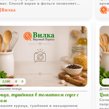
мат. Способ варки в фольге позволяет
аром
ранить все соки внутри, делая блюдо
соус
Вилка
ким и полезным.
гаст
немн
резу
коро
кото
2,34K
0
0
ашняя птица
Дома
рица, тушённая в томатном соусе с
Цып
ром
Сочн
папр
ашняя курица, тушённая в насыщенном
полу