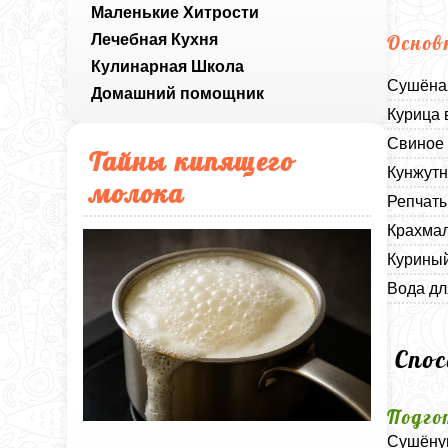
Маленькие Хитрости
Лечебная Кухня
Основ
Кулинарная Школа
Сушёная
Домашний помощник
Курица 
Свиное 
Тайны кипящего
Кунжутн
молока
Репчаты
Крахмал
Куриный
Вода дл
Спо
Подго
Сушёную