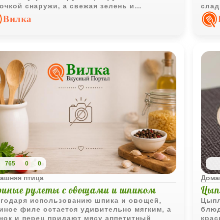
очкой снаружи, а свежая зелень и
слад
ночный соус делают вкус особенно ярким и
дела
Вилка
сыщенным.
уютн
765
0
0
ашняя птица
Дома
риные рулеты с овощами и шпиком
Цып
годаря использованию шпика и овощей,
Цыпл
иное филе остается удивительно мягким, а
блюд
нок и перец придают мясу аппетитный
крас