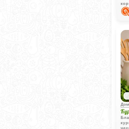
кор
чес
на
Дом
Ку
Бла
кур
чес