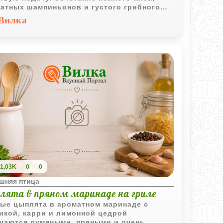
атных шампиньонов и густого грибного
а превращает обычный ужин в настоящий
Вилка
рономический праздник. Блюдо требует
ого больше времени и внимания, но
льтат стоит каждой минуты: золотистая
чка, сочная начинка и густая подлива,
рая идеально дополняет вкус.
1,03K
0
0
шняя птица
лята в пряном маринаде на гриле
ые цыплята в ароматном маринаде с
икой, карри и лимонной цедрой
чаются румяными, пряными и очень