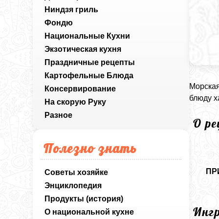
Ниндзя гриль
Фондю
Национальные Кухни
Экзотическая кухня
Праздничные рецепты
Картофельные Блюда
Морская
Консервирование
блюду х
На скорую Руку
Разное
О р
Полезно знать
ПР
Советы хозяйке
Энциклопедия
Продукты (история)
Инг
О национальной кухне