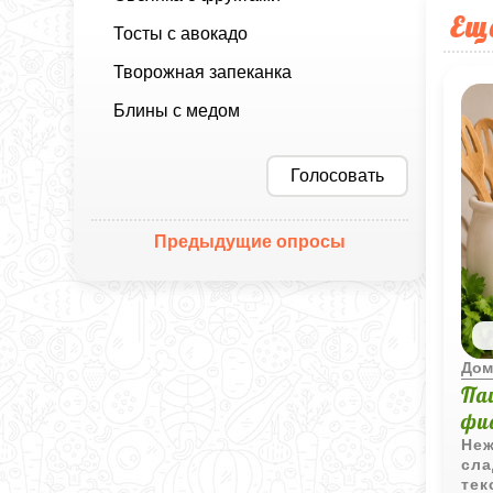
Ещ
Тосты с авокадо
Творожная запеканка
Блины с медом
Голосовать
Предыдущие опросы
Дом
Па
фи
Неж
сла
тек