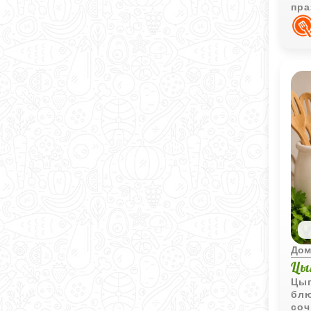
пра
зав
Дом
Цы
Цып
блю
соч