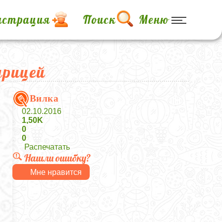
истрация
Поиск
Меню
урицей
Вилка
02.10.2016
1,50K
0
0
Распечатать
Нашли ошибку?
Мне нравится