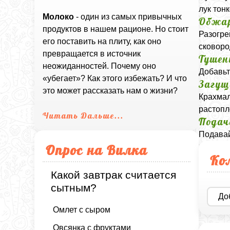
лук тон
Молоко
- один из самых привычных
Обжа
продуктов в нашем рационе. Но стоит
Разогре
его поставить на плиту, как оно
сковоро
превращается в источник
Тушен
неожиданностей. Почему оно
Добавьт
«убегает»? Как этого избежать? И что
Загущ
это может рассказать нам о жизни?
Крахмал
растопл
Читать Дальше...
Подач
Подавай
Опрос на Вилка
Ко
Какой завтрак считается
сытным?
До
Омлет с сыром
Овсянка с фруктами