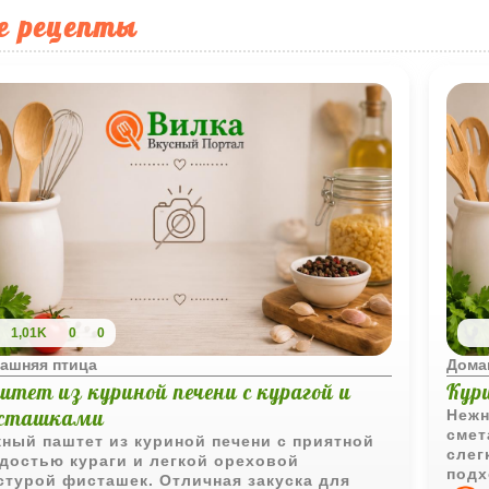
е рецепты
1,01K
0
0
ашняя птица
Дома
штет из куриной печени с курагой и
Кури
сташками
Нежн
смет
ный паштет из куриной печени с приятной
слег
достью кураги и легкой ореховой
подх
стурой фисташек. Отличная закуска для