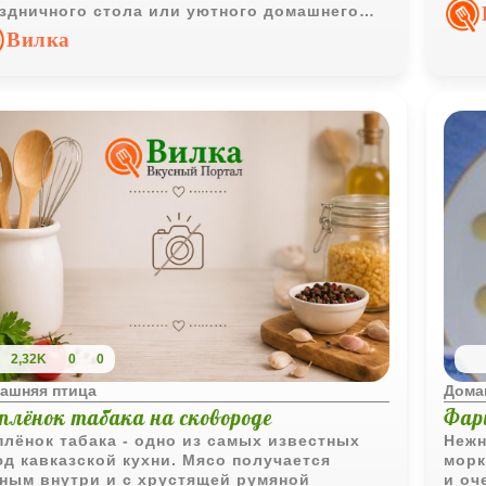
хоро
здничного стола или уютного домашнего
трака.
Вилка
2,32K
0
0
ашняя птица
Дома
плёнок табака на сковороде
Фар
лёнок табака - одно из самых известных
Нежн
д кавказской кухни. Мясо получается
морк
ным внутри и с хрустящей румяной
и оч