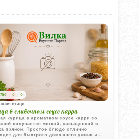
750
0
0
шняя птица
ца в сливочном соусе карри
ая курица в ароматном соусе карри со
аной получается мягкой, насыщенной и
ка пряной. Простое блюдо отлично
одит для быстрого домашнего ужина и