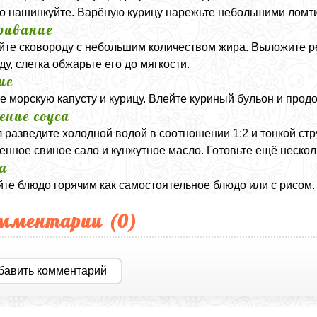
ко нашинкуйте. Варёную курицу нарежьте небольшими ломт
ривание
йте сковороду с небольшим количеством жира. Выложите ре
ду, слегка обжарьте его до мягкости.
ие
е морскую капусту и курицу. Влейте куриный бульон и прод
ение соуса
 разведите холодной водой в соотношении 1:2 и тонкой стр
енное свиное сало и кунжутное масло. Готовьте ещё несколь
а
те блюдо горячим как самостоятельное блюдо или с рисом.
мментарии (
0
)
бавить комментарий