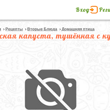
Вход
Рег
я
›
Рецепты
›
Вторые Блюда
›
Домашняя птица
ская капуста, тушённая с к