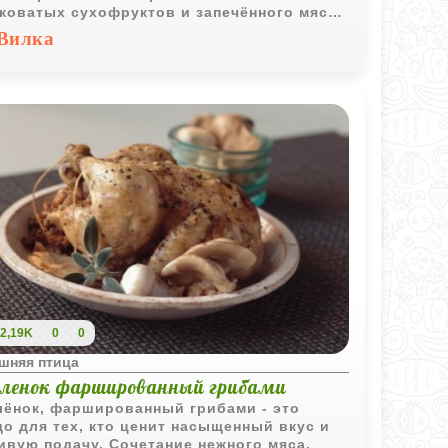
коватых сухофруктов и запечённого мяса
ет блюдо необычным и по-домашнему
Вилка
ым.
2,19K
0
0
шняя птица
ленок фаршированный грибами
ёнок, фаршированный грибами - это
о для тех, кто ценит насыщенный вкус и
ивую подачу. Сочетание нежного мяса,