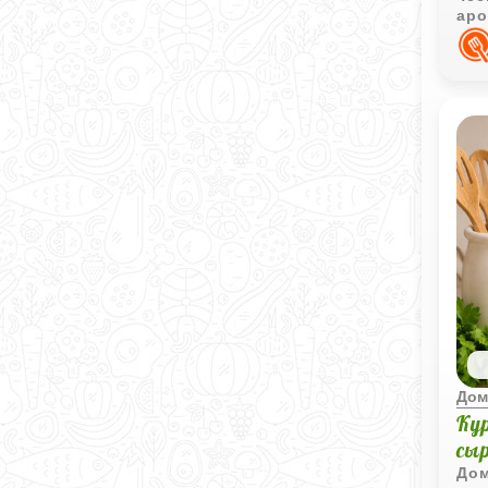
аро
сох
лег
Дом
Ку
сы
Дом