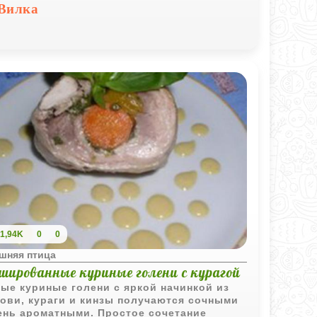
шо сочетается с рисом или овощами.
Вилка
1,94K
0
0
шняя птица
шированные куриные голени с курагой
ые куриные голени с яркой начинкой из
ови, кураги и кинзы получаются сочными
ень ароматными. Простое сочетание