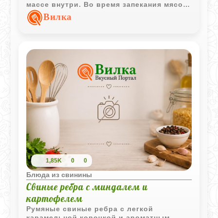
массе внутри. Во время запекания мясо
пропитывается грибным ароматом, а
Вилка
густой соус делает блюдо особенно
праздничным.
1,85K
0
0
Блюда из свинины
Свиные ребра с миндалем и
картофелем
Румяные свиные ребра с легкой
карамельной корочкой и ароматным