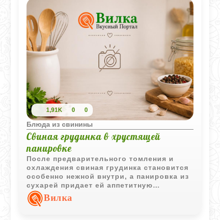
1,91K
0
0
Блюда из свинины
Свиная грудинка в хрустящей
панировке
После предварительного томления и
охлаждения свиная грудинка становится
особенно нежной внутри, а панировка из
сухарей придает ей аппетитную
хрустящую корочку. Блюдо получается
Вилка
сытным и очень ароматным.