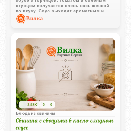
соусе с горчицей, томатом и соленым
огурцом получается очень насыщенной
по вкусу. Соус выходит ароматным и
отлично сочетается с горячим
Вилка
картофелем.
2,58K
0
0
Блюда из свинины
Свинина с овощами в кисло-сладком
соусе