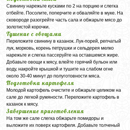
Свинину нарежьте кусками по 2 на порцию и слегка
отбейте. Посолите, поперчите и обваляйте в муке. На
сковороде разогрейте часть сала и обжарьте мясо до
золотистой корочки.
Тушение с овощами
Переложите свинину в казанок. Лук-порей, репчатый
лук, морковь, корень петрушки и сельдерея мелко
нарежьте и слегка пассеруйте на оставшемся жире.
Добавьте овощи к мясу, влейте горячий бульон или
воду, накройте крышкой и тушите на слабом огне
около 30-40 минут до полуготовности мяса.
Подготовка картофеля
Молодой картофель очистите и обжарьте целиком на
сале до легкой румяности. Переложите картофель в
казанок к мясу.
Завершение приготовления
На том же сале слегка обжарьте помидоры и
выложите их поверх картофеля. Добавьте толченый