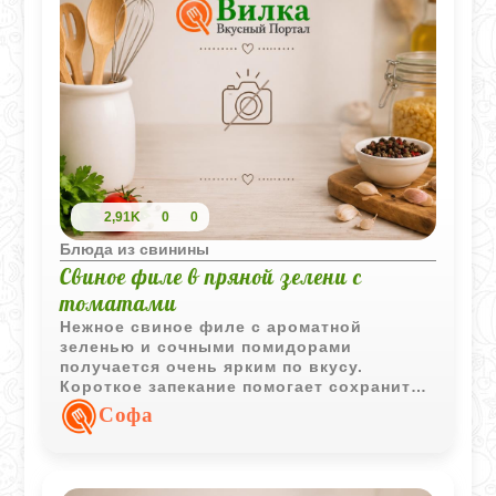
2,91K
0
0
Блюда из свинины
Свиное филе в пряной зелени с
томатами
Нежное свиное филе с ароматной
зеленью и сочными помидорами
получается очень ярким по вкусу.
Короткое запекание помогает сохранить
мясо мягким, а сметанный соус делает
Софа
блюдо особенно домашним и уютным.