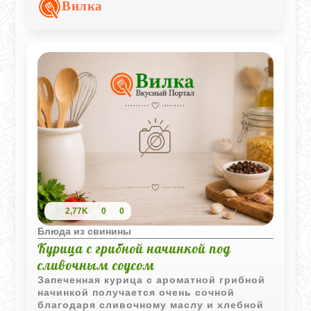
удерживает все ароматы внутри и
Вилка
становится румяным и хрустящим.
2,77K
0
0
Блюда из свинины
Курица с грибной начинкой под
сливочным соусом
Запеченная курица с ароматной грибной
начинкой получается очень сочной
благодаря сливочному маслу и хлебной