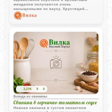
миндалем получаются очень
насыщенными по вкусу. Хрустящий
картофель отлично дополняет мясо и
Вилка
делает блюдо особенно аппетитным.
2,27K
0
0
Блюда из свинины
Свинина в горчично-томатном соусе
Нежная свинина в густом пикантном