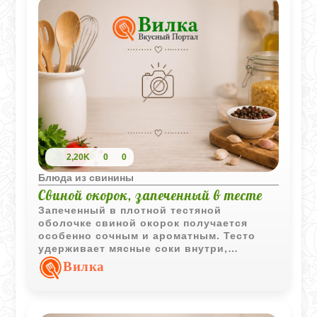
2,20K
0
0
Блюда из свинины
Свиной окорок, запеченный в тесте
Запеченный в плотной тестяной
оболочке свиной окорок получается
особенно сочным и ароматным. Тесто
удерживает мясные соки внутри,
благодаря чему свинина остается мягкой
Вилка
даже после длительного запекания.