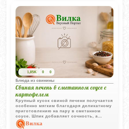
1,85K
0
0
Блюда из свинины
Свиная печень в сметанном соусе с
картофелем
Крупный кусок свиной печени получается
особенно мягким благодаря деликатному
приготовлению на пару в сметанном
соусе. Шпик добавляет сочность, а
ароматный картофель с зеленью делает
Вилка
блюдо по-настоящему домашним.