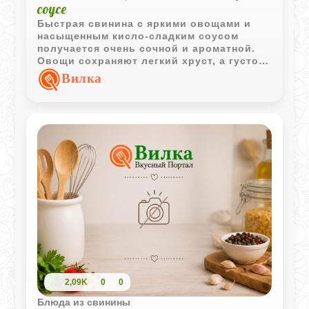
соусе
Быстрая свинина с яркими овощами и
насыщенным кисло-сладким соусом
получается очень сочной и ароматной.
Овощи сохраняют легкий хруст, а густой
соус отлично сочетается с горячим
Вилка
рисом.
2,09K
0
0
Блюда из свинины