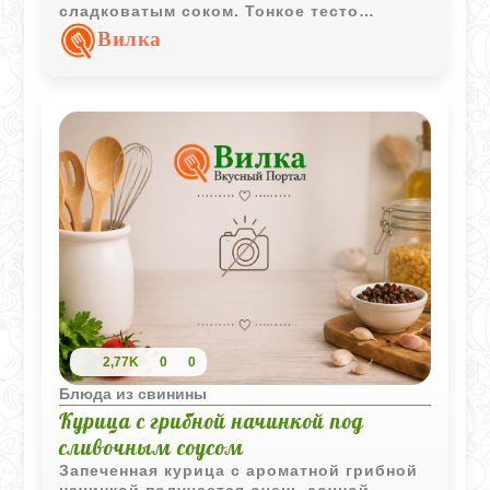
сладковатым соком. Тонкое тесто
удерживает все ароматы внутри и
Вилка
становится румяным и хрустящим.
2,77K
0
0
Блюда из свинины
Курица с грибной начинкой под
сливочным соусом
Запеченная курица с ароматной грибной
начинкой получается очень сочной