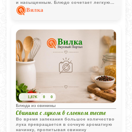
и насыщенным. Блюдо сочетает легкую
фруктовую кислинку, пряности и
Вилка
глубокий мясной вкус.
1,87K
0
0
Блюда из свинины
Свинина с луком в слоеном тесте
Во время запекания большое количество
лука превращается в сочную ароматную
начинку, пропитывая свинину