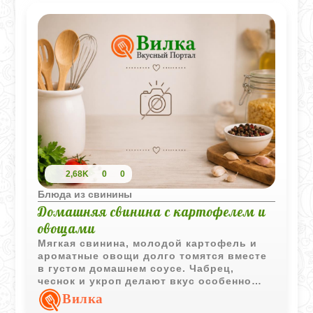
2,68K
0
0
Блюда из свинины
Домашняя свинина с картофелем и
овощами
Мягкая свинина, молодой картофель и
ароматные овощи долго томятся вместе
в густом домашнем соусе. Чабрец,
чеснок и укроп делают вкус особенно
насыщенным и уютным.
Вилка