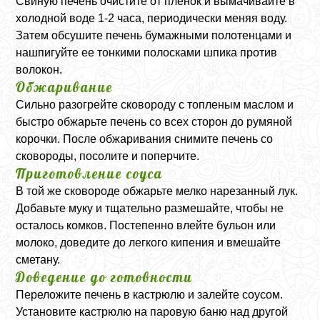
Свиную печень очистите от пленок и вымачивайте в
холодной воде 1-2 часа, периодически меняя воду.
Затем обсушите печень бумажными полотенцами и
нашпигуйте ее тонкими полосками шпика против
волокон.
Обжаривание
Сильно разогрейте сковороду с топленым маслом и
быстро обжарьте печень со всех сторон до румяной
корочки. После обжаривания снимите печень со
сковороды, посолите и поперчите.
Приготовление соуса
В той же сковороде обжарьте мелко нарезанный лук.
Добавьте муку и тщательно размешайте, чтобы не
осталось комков. Постепенно влейте бульон или
молоко, доведите до легкого кипения и вмешайте
сметану.
Доведение до готовности
Переложите печень в кастрюлю и залейте соусом.
Установите кастрюлю на паровую баню над другой