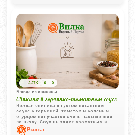
2,27K
0
0
Блюда из свинины
Свинина в горчично-томатном соусе
Нежная свинина в густом пикантном
соусе с горчицей, томатом и соленым
огурцом получается очень насыщенной
по вкусу. Соус выходит ароматным и
отлично сочетается с горячим
Вилка
картофелем.