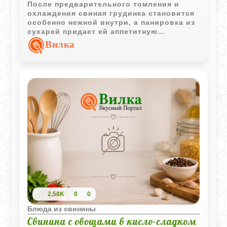
После предварительного томления и
охлаждения свиная грудинка становится
особенно нежной внутри, а панировка из
сухарей придает ей аппетитную
хрустящую корочку. Блюдо получается
Вилка
сытным и очень ароматным.
2,58K
0
0
Блюда из свинины
Свинина с овощами в кисло-сладком