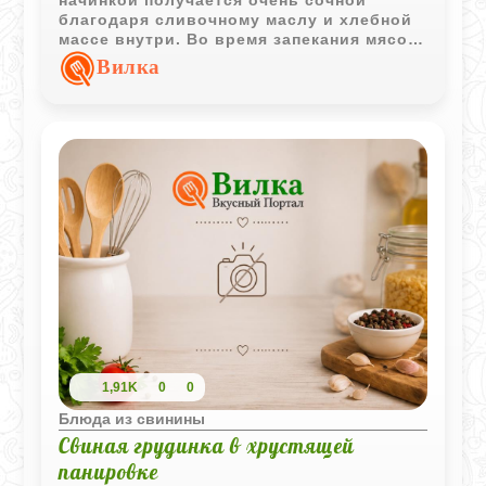
благодаря сливочному маслу и хлебной
массе внутри. Во время запекания мясо
пропитывается грибным ароматом, а
Вилка
густой соус делает блюдо особенно
праздничным.
1,91K
0
0
Блюда из свинины
Свиная грудинка в хрустящей
панировке