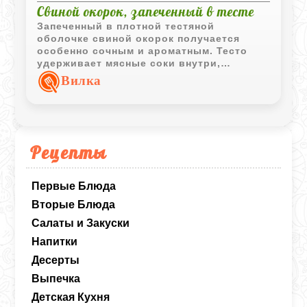
Свиной окорок, запеченный в тесте
Запеченный в плотной тестяной
оболочке свиной окорок получается
особенно сочным и ароматным. Тесто
удерживает мясные соки внутри,
благодаря чему свинина остается мягкой
Вилка
даже после длительного запекания.
Рецепты
Первые Блюда
Вторые Блюда
Салаты и Закуски
Напитки
Десерты
Выпечка
Детская Кухня