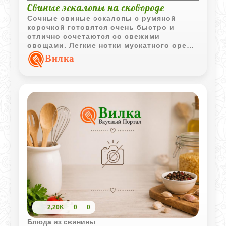
Свиные эскалопы на сковороде
Сочные свиные эскалопы с румяной
корочкой готовятся очень быстро и
отлично сочетаются со свежими
овощами. Легкие нотки мускатного ореха
или корицы делают вкус мяса особенно
Вилка
интересным.
2,20K
0
0
Блюда из свинины