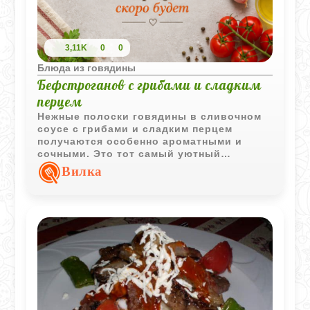
3,11K
0
0
Блюда из говядины
Бефстроганов с грибами и сладким
перцем
Нежные полоски говядины в сливочном
соусе с грибами и сладким перцем
получаются особенно ароматными и
сочными. Это тот самый уютный
домашний ужин, который готовится
Вилка
быстро, но выглядит по-настоящему
основательно.