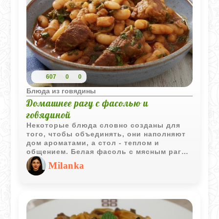
607
0
0
Блюда из говядины
Домашнее рагу с фасолью и
говядиной
Некоторые блюда словно созданы для
того, чтобы объединять, они наполняют
дом ароматами, а стол - теплом и
общением. Белая фасоль с мясным рагу
в томатном соусе - именно такое блюдо:
Milanka
сытное, ароматное и по-настоящему
домашнее. Нежное мясо, медленно
томлённое с пряностями, сочетается с
мягкой фасолью и насыщенным соусом,
создавая гармоничный вкус, который
нравится всем. Рецепт не требует