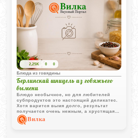
2,25K
0
0
Блюда из говядины
Берлинский шницель из говяжьего
вымени
Блюдо необычное, но для любителей
субпродуктов это настоящий деликатес.
Хотя варится вымя долго, результат
получается очень нежным, а хрустящая
панировка делает его похожим на
Вилка
классический шницель. Это отличный
способ попробовать что-то из старой
берлинской кухни прямо у себя дома.