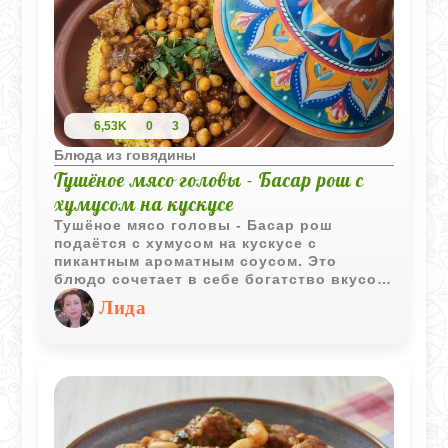
6,53K
0
3
Блюда из говядины
Тушёное мясо головы - Басар рош с
хумусом на кускусе
Тушёное мясо головы - Басар рош
подаётся с хумусом на кускусе с
пикантным ароматным соусом. Это
блюдо сочетает в себе богатство вкусов
и текстур, предлагая гурманам нечто
Лида
действительно особенное.
Традиционные методы приготовления и
современные подходы к сервировке
делают его идеальным выбором для тех,
кто хочет попробовать что-то новое и
необычное. Такое блюдо может стать
украшением любого стола и непременно
вызовет интерес у гостей.