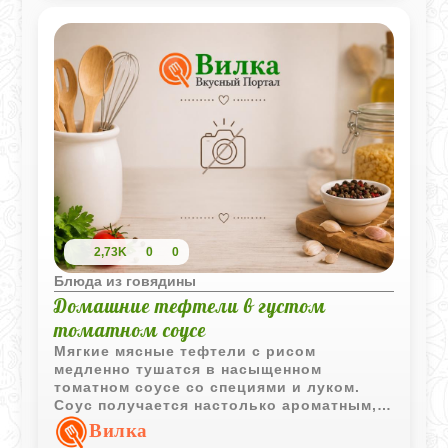
овощей завершает композицию,
превращая блюдо в гастрономическое
украшение.
2,73K
0
0
Блюда из говядины
Домашние тефтели в густом
томатном соусе
Мягкие мясные тефтели с рисом
медленно тушатся в насыщенном
томатном соусе со специями и луком.
Соус получается настолько ароматным,
что к нему сразу хочется подать свежий
Вилка
хлеб или ложку густой сметаны.