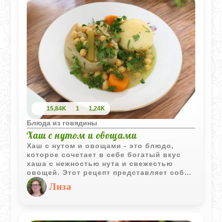
15,84K
1
1,24K
Блюда из говядины
Хаш с нутом и овощами
Хаш с нутом и овощами - это блюдо,
которое сочетает в себе богатый вкус
хаша с нежностью нута и свежестью
овощей. Этот рецепт представляет собой
идеальное сочетание питательных
Лиза
ингредиентов, создавая
сбалансированное и вкусное блюдо. Это
блюдо не только вкусное, но и полезное,
так как содержит много белка, клетчатки