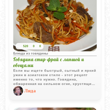
сложных техник - он прост в исполнении,
но результат впечатляет.
520
0
0
Блюда из говядины
Говядина стир‑фрай с лапшой и
овощами
Если вы ищете быстрый, сытный и яркий
ужин в азиатском стиле - этот рецепт
именно то, что нужно. Говядина,
обжаренная на сильном огне, хрустящие
овощи и лапша в пикантно‑сладком соусе
Лида
создают гармонию вкусов, которая
напоминает китайский чоу мейн или
японскую якисобу.