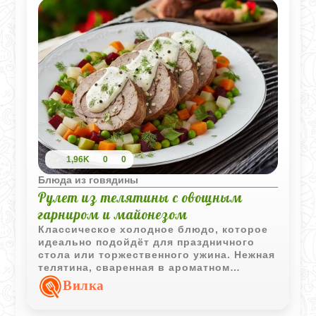
и витаминов. Попробуйте приготовить
хаш с нутом и овощами, и вы получите
истинное удовольствие от этого
изысканного блюда.
1,96K
0
0
Блюда из говядины
Рулет из телятины с овощным
гарниром и майонезом
Классическое холодное блюдо, которое
идеально подойдёт для праздничного
стола или торжественного ужина. Нежная
телятина, сваренная в ароматном
бульоне, нарезается ломтями и
Вилка
покрывается густым домашним
майонезом. Гарнир из ярких отварных