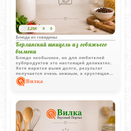
2,25K
0
0
Блюда из говядины
Берлинский шницель из говяжьего
вымени
Блюдо необычное, но для любителей
субпродуктов это настоящий деликатес.
Хотя варится вымя долго, результат
получается очень нежным, а хрустящая
панировка делает его похожим на
Вилка
классический шницель. Это отличный
способ попробовать что-то из старой
берлинской кухни прямо у себя дома.