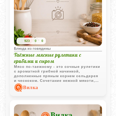
923
0
0
Блюда из говядины
Таёжные мясные рулетики с
грибами и сыром
Мясо по-таежному - это сочные рулетики
с ароматной грибной начинкой,
дополненные пряным корнем сельдерея
и чесноком. Сочетание нежной мякоти,
подтаявшего сыра и наваристых
Вилка
сушеных грибов создает по настоящему
глубокий, "лесной" вкус, который
согреет в любой холодный вечер.