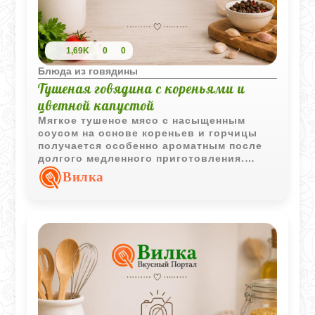
1,69K
0
0
Блюда из говядины
Тушеная говядина с кореньями и
цветной капустой
Мягкое тушеное мясо с насыщенным
соусом на основе кореньев и горчицы
получается особенно ароматным после
долгого медленного приготовления.
Цветная капуста с маслом и сухарями
Вилка
делает блюдо более домашним и
уютным.