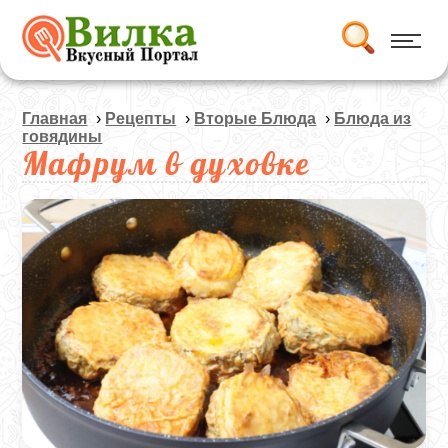
Главная
›
Рецепты
›
Вторые Блюда
›
Блюда из
говядины
Мафрум в духовке