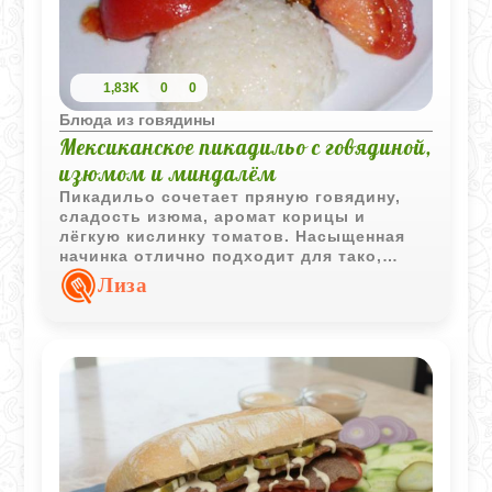
1,83K
0
0
Блюда из говядины
Мексиканское пикадильо с говядиной,
изюмом и миндалём
Пикадильо сочетает пряную говядину,
сладость изюма, аромат корицы и
лёгкую кислинку томатов. Насыщенная
начинка отлично подходит для тако,
буррито или просто как самостоятельное
Лиза
горячее блюдо с рисом.