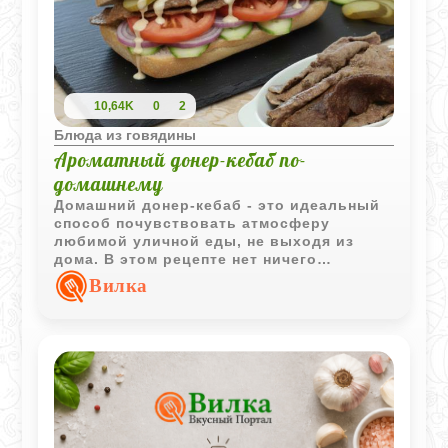
10,64K
0
2
Блюда из говядины
Ароматный донер-кебаб по-
домашнему
Домашний донер‑кебаб - это идеальный
способ почувствовать атмосферу
любимой уличной еды, не выходя из
дома. В этом рецепте нет ничего
лишнего: только ароматное мясо, свежие
Вилка
овощи, мягкая булочка и насыщенные
соусы. Такой донер получается гораздо
вкуснее покупного - вы точно знаете, что
внутри, регулируете специи и выбираете
именно те добавки, которые любите.
Главный секрет - правильно
подготовленная мясная основа. Фарш
взбивается до пастообразной