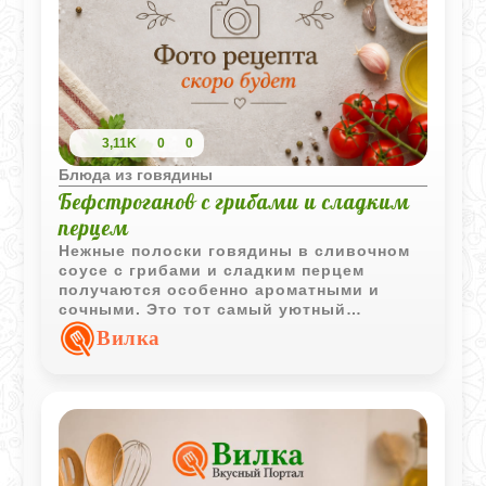
консистенции, смешивается с луком,
майонезом и специями, а затем
запекается тонким пластом. Благодаря
этому мясо получается нежным, сочным
и легко нарезается на тонкие ломтики,
как в классическом донере.
3,11K
0
0
Блюда из говядины
Бефстроганов с грибами и сладким
перцем
Нежные полоски говядины в сливочном
соусе с грибами и сладким перцем
получаются особенно ароматными и
сочными. Это тот самый уютный
домашний ужин, который готовится
Вилка
быстро, но выглядит по-настоящему
основательно.