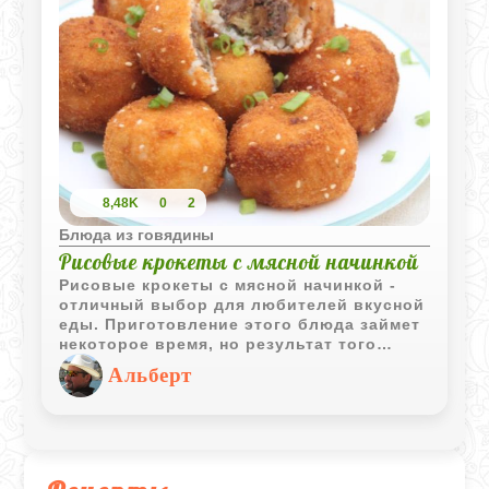
8,48K
0
2
Блюда из говядины
Рисовые крокеты с мясной начинкой
Рисовые крокеты с мясной начинкой -
отличный выбор для любителей вкусной
еды. Приготовление этого блюда займет
некоторое время, но результат того
стоит. Эти крокеты могут служить как
Альберт
изысканной закуской, так и сытным
основным блюдом. Вы можете
адаптировать начинку и форму крокетов
в соответствии со своими
предпочтениями, создавая каждый раз
что-то новое и уникальное.