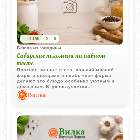
2,19K
0
0
Блюда из говядины
Сибирские пельмени на пивном
тесте
Плотное пивное тесто, сочный мясной
фарш с овощами и необычная форма
делают это блюдо особенно уютным и
домашним. Вкус получается
насыщенным, а тесто после варки
Вилка
остается упругим и ароматным.