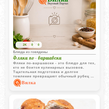
2K
0
0
Блюда из говядины
Фляки по - варшавски
Фляки по-варшавски - это блюдо для тех,
кто не боится кулинарных вызовов.
Тщательная подготовка и долгое
томление превращают обычный рубец в
нечто совершенно особенное.
Вилка
Получается очень густой, пряный и
согревающий суп, который традиционно
подают с тертым сыром. Да, времени
уйдет немало, но такой насыщенный вкус
того точно стоит.