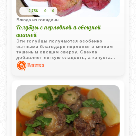
2,75K
0
0
Блюда из говядины
Голубцы с перловкой и овощной
шапкой
Эти голубцы получаются особенно
сытными благодаря перловке и мягким
тушеным овощам сверху. Свекла
добавляет легкую сладость, а капуста
хорошо пропитывается мясным соком во
Вилка
время долгого томления.