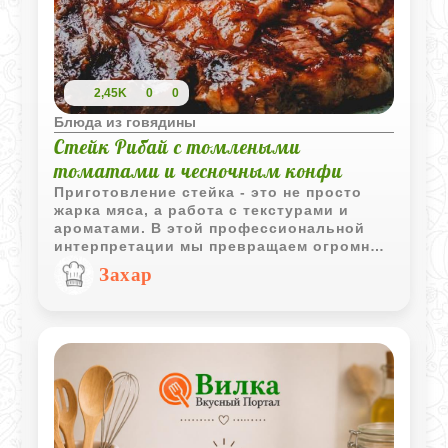
2,45K
0
0
Блюда из говядины
Стейк Рибай с томлеными
томатами и чесночным конфи
Приготовление стейка - это не просто
жарка мяса, а работа с текстурами и
ароматами. В этой профессиональной
интерпретации мы превращаем огромное
количество чеснока из «проблемы» в
Захар
изысканный гарнир. Вместо того чтобы
просто сжечь его на сковороде, мы
протомим его в масле до состояния
мягкого крема. Помидоры же лучше
брать мясистые, чтобы они дали сок,
который вместе с мясными соками
образует идеальный натуральный соус.
Кориандр здесь играет роль мостика
между брутальной говядиной и
сладостью лука.