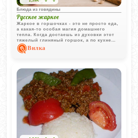
2,59K
0
0
Блюда из говядины
Русское жаркое
Жаркое в горшочках - это не просто еда,
а какая-то особая магия домашнего
тепла. Когда достаешь из духовки этот
тяжелый глиняный горшок, а по кухне
разносится аромат томленого мяса и
Вилка
чеснока, сразу становится как-то очень
уютно. Весь секрет здесь в том, что
каждый ингредиент сначала проходит
через сковородку: картофель
схватывается корочкой, лук становится
золотистым, а мясо запечатывает в себе
все соки. В духовке они лишь
обмениваются ароматами, создавая тот
самый густой и насыщенный вкус,
который мы так любим.