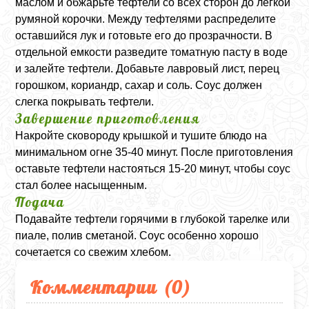
маслом и обжарьте тефтели со всех сторон до легкой
румяной корочки. Между тефтелями распределите
оставшийся лук и готовьте его до прозрачности. В
отдельной емкости разведите томатную пасту в воде
и залейте тефтели. Добавьте лавровый лист, перец
горошком, кориандр, сахар и соль. Соус должен
слегка покрывать тефтели.
Завершение приготовления
Накройте сковороду крышкой и тушите блюдо на
минимальном огне 35-40 минут. После приготовления
оставьте тефтели настояться 15-20 минут, чтобы соус
стал более насыщенным.
Подача
Подавайте тефтели горячими в глубокой тарелке или
пиале, полив сметаной. Соус особенно хорошо
сочетается со свежим хлебом.
Комментарии (
0
)