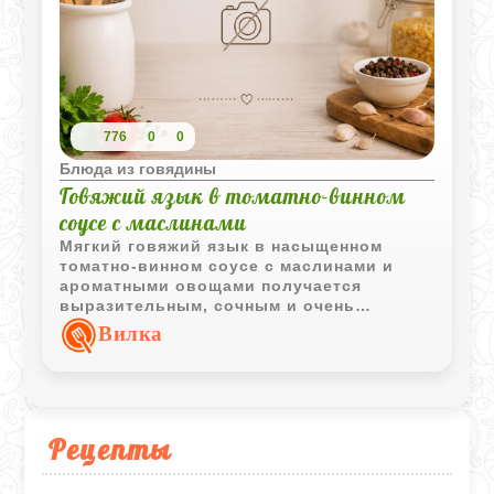
776
0
0
Блюда из говядины
Говяжий язык в томатно-винном
соусе с маслинами
Мягкий говяжий язык в насыщенном
томатно-винном соусе с маслинами и
ароматными овощами получается
выразительным, сочным и очень
праздничным. Такое блюдо хорошо
Вилка
подходит как для семейного ужина, так и
для подачи на торжественный стол.
Рецепты