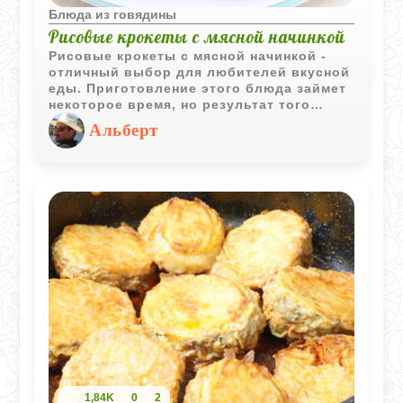
Блюда из говядины
Рисовые крокеты с мясной начинкой
Рисовые крокеты с мясной начинкой -
отличный выбор для любителей вкусной
еды. Приготовление этого блюда займет
некоторое время, но результат того
стоит. Эти крокеты могут служить как
Альберт
изысканной закуской, так и сытным
основным блюдом. Вы можете
адаптировать начинку и форму крокетов
в соответствии со своими
предпочтениями, создавая каждый раз
что-то новое и уникальное.
1,84K
0
2