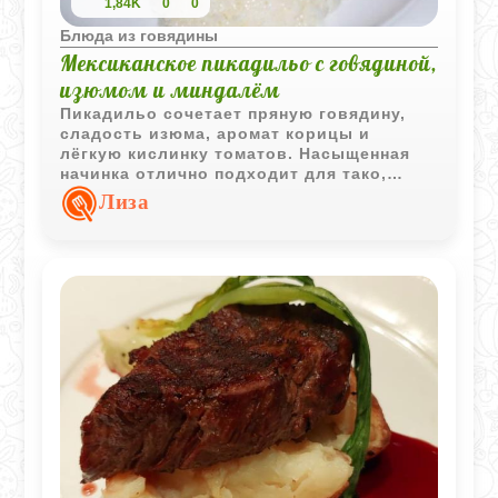
1,84K
0
0
Блюда из говядины
Мексиканское пикадильо с говядиной,
изюмом и миндалём
Пикадильо сочетает пряную говядину,
сладость изюма, аромат корицы и
лёгкую кислинку томатов. Насыщенная
начинка отлично подходит для тако,
буррито или просто как самостоятельное
Лиза
горячее блюдо с рисом.