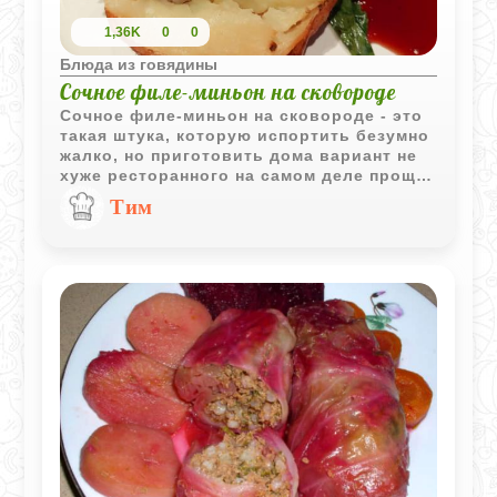
1,36K
0
0
Блюда из говядины
Сочное филе-миньон на сковороде
Сочное филе-миньон на сковороде - это
такая штука, которую испортить безумно
жалко, но приготовить дома вариант не
хуже ресторанного на самом деле проще,
чем кажется. Главное правило, которое
Тим
вообще нельзя нарушать - дать мясу
«согреться» после холодильника. Это
база. Если кинуть холодный кусок на
горячую сковородку, он просто зажмется
и будет жестким. В этом рецепте
картошка со сливочным маслом и
чесноком просто идеально дополняет
нежность мяса. Получается честный и
очень уютный ужин, ради которого не
нужно никуда идти.