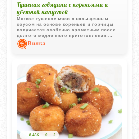
Тушеная говядина с кореньями и
цветной капустой
Мягкое тушеное мясо с насыщенным
соусом на основе кореньев и горчицы
получается особенно ароматным после
долгого медленного приготовления.
Цветная капуста с маслом и сухарями
Вилка
делает блюдо более домашним и
уютным.
8,48K
0
2