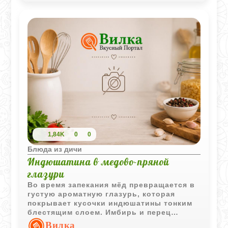
представить.
1,84K
0
0
Блюда из дичи
Индюшатина в медово-пряной
глазури
Во время запекания мёд превращается в
густую ароматную глазурь, которая
покрывает кусочки индюшатины тонким
блестящим слоем. Имбирь и перец
делают вкус тёплым и насыщенным, а
Вилка