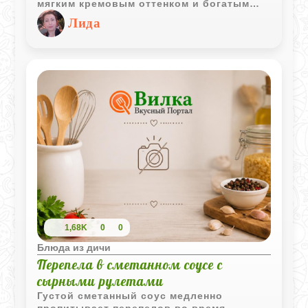
мягким кремовым оттенком и богатым
уникальным ароматом.
Лида
1,68K
0
0
Блюда из дичи
Перепела в сметанном соусе с
сырными рулетами
Густой сметанный соус медленно
пропитывает перепелов во время