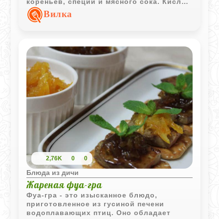
кореньев, специй и мясного сока. Кислое
молоко делает подливу более нежной и
Вилка
слегка бархатистой, не перебивая аромат
дичи.
2,76K
0
0
Блюда из дичи
Жареная фуа-гра
Фуа-гра - это изысканное блюдо,
приготовленное из гусиной печени
водоплавающих птиц. Оно обладает