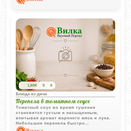
бульоном и томатным соусом, становясь
особенно насыщенной и ароматной.
1,60K
0
0
Блюда из дичи
Перепела в томатном соусе
Томатный соус во время тушения
становится густым и насыщенным,
впитывая аромат жареного мяса и лука.
Небольшие перепела быстро
размягчаются и остаются сочными
Вилка