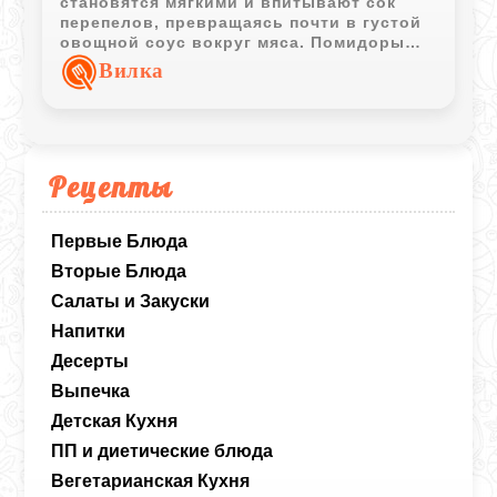
становятся мягкими и впитывают сок
перепелов, превращаясь почти в густой
овощной соус вокруг мяса. Помидоры
сверху слегка подсыхают и добавляют
Вилка
блюду лёгкую кислинку и аромат
печёных овощей.
Рецепты
Первые Блюда
Вторые Блюда
Салаты и Закуски
Напитки
Десерты
Выпечка
Детская Кухня
ПП и диетические блюда
Вегетарианская Кухня