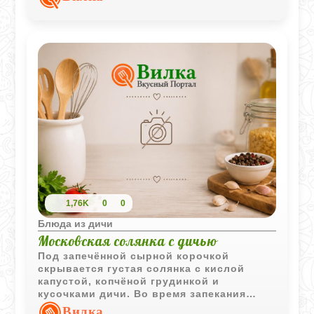
сладкий перец добавляет сочности и
лёгкой свежести.
1,76K
0
0
Блюда из дичи
Московская солянка с дичью
Под запечённой сырной корочкой
скрывается густая солянка с кислой
капустой, копчёной грудинкой и
кусочками дичи. Во время запекания
капуста пропитывается мясным
Вилка