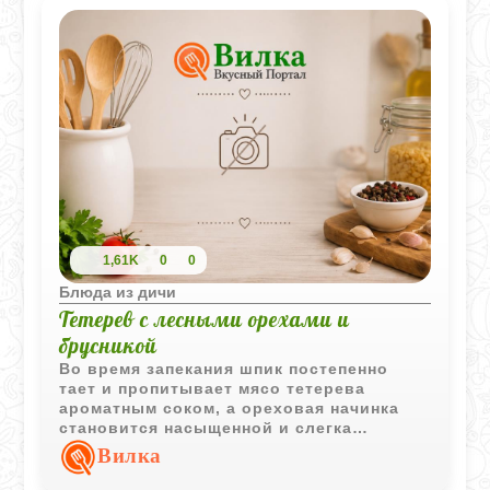
1,61K
0
0
Блюда из дичи
Тетерев с лесными орехами и
брусникой
Во время запекания шпик постепенно
тает и пропитывает мясо тетерева
ароматным соком, а ореховая начинка
становится насыщенной и слегка
сладковатой. Кислая мочёная брусника
Вилка
добавляет тот самый северный вкус, без
которого такое блюдо сложно