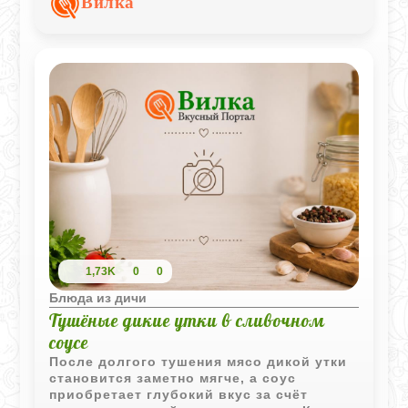
Вилка
картофелем, который собирает густой
сливочный сок со дна блюда.
1,73K
0
0
Блюда из дичи
Тушёные дикие утки в сливочном
соусе
После долгого тушения мясо дикой утки
становится заметно мягче, а соус
приобретает глубокий вкус за счёт