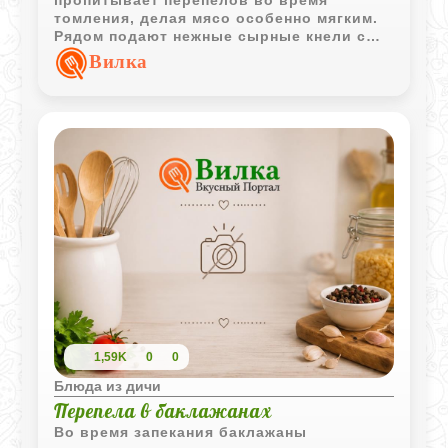
томления, делая мясо особенно мягким.
Рядом подают нежные сырные кнели с
лёгким сливочным вкусом - они
Вилка
впитывают горячий соус не хуже свежего
хлеба.
1,59K
0
0
Блюда из дичи
Перепела в баклажанах
Во время запекания баклажаны