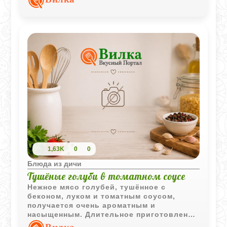
внутри, особенно если подавать их
вместе с горячим соусом прямо из
кастрюли.
1,63K
0
0
Блюда из дичи
Тушёные голуби в томатном соусе
Нежное мясо голубей, тушённое с
беконом, луком и томатным соусом,
получается очень ароматным и
насыщенным. Длительное приготовление
делает птицу мягкой и особенно сочной.