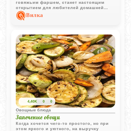
говяжьим фаршем, станет настоящим
открытием для любителей домашней
кухни. Репа, приготовленная таким
Вилка
способом, теряет свою резкость,
становясь нежной и пропитываясь
мясными соками. Использование
мускатного ореха придает начинке
благородный аромат, а соус из
сердцевины овоща делает вкус
завершенным и гармоничным.
4,40K
0
0
Овощные блюда
Запеченые овощи
Когда хочется чего-то простого, но при
этом яркого и уютного, на выручку