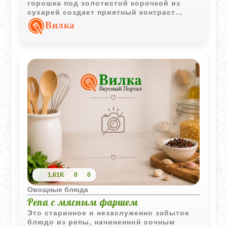
горошка под золотистой корочкой из
сухарей создает приятный контраст
текстур. Такая запеканка прекрасно
Вилка
подходит как для неспешного семейного
завтрака, так и для полезного ужина,
сохраняя максимум вкуса и пользы
сезонных овощей.
1,61K
0
0
Овощные блюда
Репа с мясным фаршем
Это старинное и незаслуженно забытое
блюдо из репы, начиненной сочным