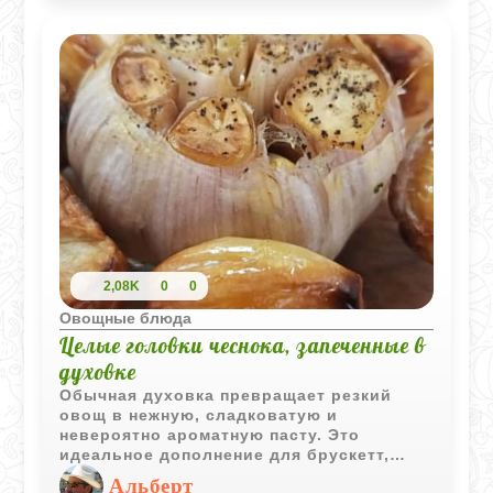
2,08K
0
0
Овощные блюда
Целые головки чеснока, запеченные в
духовке
Обычная духовка превращает резкий
овощ в нежную, сладковатую и
невероятно ароматную пасту. Это
идеальное дополнение для брускетт,
салатных заправок или просто чтобы
Альберт