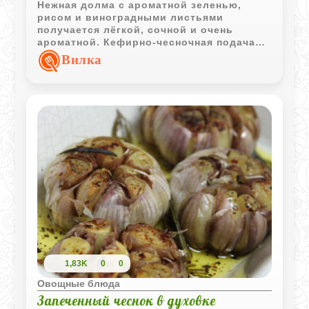
Нежная долма с ароматной зеленью,
рисом и виноградными листьями
получается лёгкой, сочной и очень
ароматной. Кефирно-чесночная подача
делает вкус блюда особенно свежим и
Вилка
насыщенным.
1,83K
0
0
Овощные блюда
Запеченный чеснок в духовке