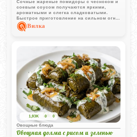
Сочные жареные помидоры с чесноком и
соевым соусом получаются яркими,
ароматными и слегка сладковатыми.
Быстрое приготовление на сильном огне
сохраняет свежий вкус овощей и делает
Вилка
блюдо особенно аппетитным.
1,93K
0
0
Овощные блюда
Овощная долма с рисом и зеленью