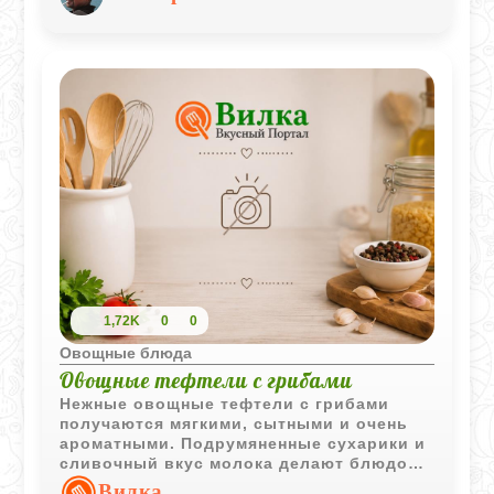
намазать на свежий хлеб. Готовится все
элементарно, а результат получается
восхитительным.
1,72K
0
0
Овощные блюда
Овощные тефтели с грибами
Нежные овощные тефтели с грибами
получаются мягкими, сытными и очень
ароматными. Подрумяненные сухарики и
сливочный вкус молока делают блюдо
особенно уютным и домашним.
Вилка