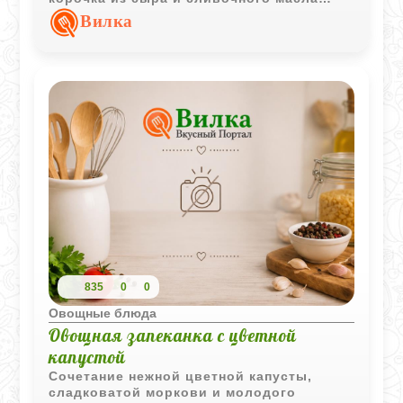
делает запеканку особенно уютной и
Вилка
сытной.
835
0
0
Овощные блюда
Овощная запеканка с цветной
капустой
Сочетание нежной цветной капусты,
сладковатой моркови и молодого