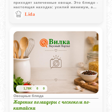
приходят запеченные овощи. Это блюдо -
настоящая находка: усилий минимум, а
результат всегда радует. Сочетание
Lida
нежного баклажана, сочного кабачка и
ароматного фенхеля создает отличный
баланс, а запеченный чеснок придает
овощам ту самую пикантность, которая
делает вкус завершенным.
1,78K
0
0
Овощные блюда
Жареные помидоры с чесноком по-
китайски