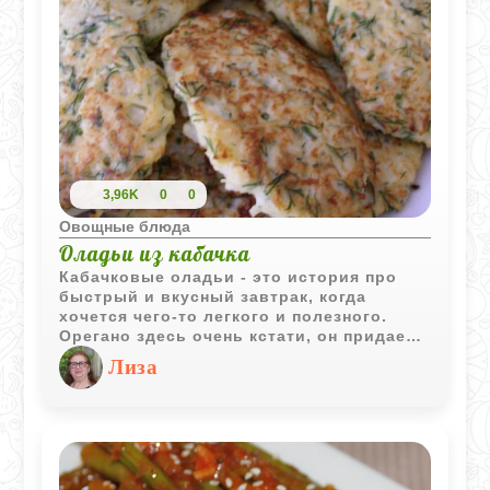
3,96K
0
0
Овощные блюда
Оладьи из кабачка
Кабачковые оладьи - это история про
быстрый и вкусный завтрак, когда
хочется чего-то легкого и полезного.
Орегано здесь очень кстати, он придает
простому овощу почти
Лиза
средиземноморский оттенок, который
отлично гармонирует с оливковым
маслом. Самый важный момент - не
жалеть сил на отжимание сока, тогда
оладьи получатся именно золотистыми и
аккуратными, а не водянистыми. С пылу