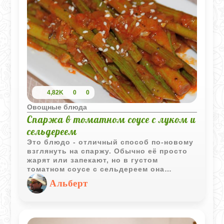
с жару, с ложкой холодной сметаны - это
просто идеальное начало дня.
4,82K
0
0
Овощные блюда
Спаржа в томатном соусе с луком и
сельдереем
Это блюдо - отличный способ по-новому
взглянуть на спаржу. Обычно её просто
жарят или запекают, но в густом
томатном соусе с сельдереем она
раскрывается совсем иначе. Получается
Альберт
такая сочная, пряная закуска, которая
хороша и как гарнир к мясу, и сама по
себе. Готовится всё достаточно быстро,
а на столе выглядит очень ярко и
аппетитно. Классно, что её можно есть и