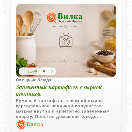
сезонных овощей.
1,68K
0
0
Овощные блюда
Запечённый картофель с сырной
начинкой
Румяный картофель с нежной сырно-
картофельной начинкой получается
мягким внутри и аппетитно запечённым
сверху. Простое домашнее блюдо
отлично подходит для уютного ужина
Вилка
или горячего перекуса.