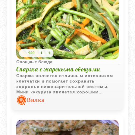
920
1
1
Овощные блюда
Спаржа с жареными овощами
Спаржа является отличным источником
клетчатки и помогает сохранить
здоровье пищеварительной системы.
Мини кукуруза является хорошим
источником витаминов и минералов,
Вилка
таких как витамин С и магний. Молодая
морковь снижает уровень холестерина и
улучшает здоровье глаз.