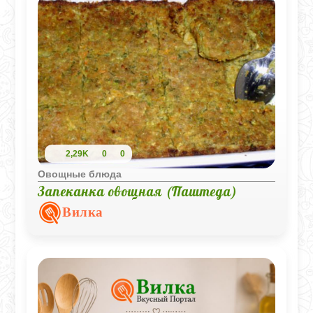
2,29K
0
0
Овощные блюда
Запеканка овощная (Паштеда)
Вилка