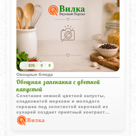
холодной, как овощную закуску - вкус от
этого только выигрывает.
835
0
0
Овощные блюда
Овощная запеканка с цветной
капустой
Сочетание нежной цветной капусты,
сладковатой моркови и молодого
горошка под золотистой корочкой из
сухарей создает приятный контраст
текстур. Такая запеканка прекрасно
Вилка
подходит как для неспешного семейного
завтрака, так и для полезного ужина,
сохраняя максимум вкуса и пользы