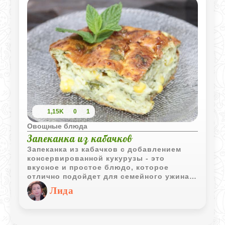
1,15K
0
1
Овощные блюда
Запеканка из кабачков
Запеканка из кабачков с добавлением
консервированной кукурузы - это
вкусное и простое блюдо, которое
отлично подойдет для семейного ужина.
Сочетание нежного кабачка и сладкой
Лида
кукурузы создает гармоничный вкус,
который наверняка понравится всем
членам семьи. Приготовление не займет
много времени, а результат точно