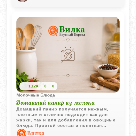
Натуральный вкус и нежная текстура
делают его универсальной основой для
множества рецептов.
1,12K
0
0
Молочные Блюда
Домашний панир из молока
Домашний панир получается нежным,
плотным и отлично подходит как для
жарки, так и для добавления в овощные
блюда. Простой состав и понятная
технология делают этот сыр удачным
Вилка