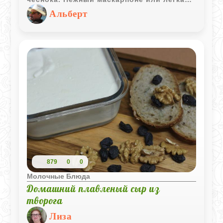
рикотта отлично сочетаются с его
Альберт
сладковатым, глубоким вкусом, а свежий
укроп добавляет приятную зеленую
нотку. Готовится все буквально за
несколько минут простым смешиванием.
Это идеальный вариант для быстрого
перекуса или неспешного завтрака,
главное - хорошенько подсушить хлеб до
хруста. Рецепт работает как отличная
база, так что сюда смело можно
добавлять любые ваши любимые
специи.
879
0
0
Молочные Блюда
Домашний плавленый сыр из
творога
Лиза