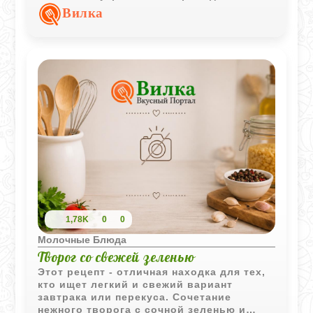
обычном плавленом сырке, который при
Вилка
жарке превращается в тягучую кремовую
начинку. Это блюдо очень выручает,
когда нужно быстро сообразить что-то к
приходу гостей или просто побаловать
себя под сериал. Хруст сухариков,
горячий сыр и холодная сметана -
сочетание просто беспроигрышное,
особенно если добавить на тарелку
немного сочной фасоли для баланса.
1,78K
0
0
Молочные Блюда
Творог со свежей зеленью
Этот рецепт - отличная находка для тех,
кто ищет легкий и свежий вариант
завтрака или перекуса. Сочетание
нежного творога с сочной зеленью и