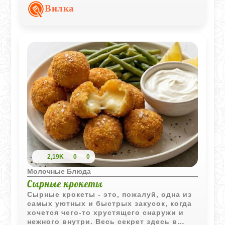
со сметаной и сахарной пудрой для
Вилка
уютного семейного чаепития.
2,19K
0
0
Молочные Блюда
Сырные крокеты
Сырные крокеты - это, пожалуй, одна из
самых уютных и быстрых закусок, когда
хочется чего-то хрустящего снаружи и
нежного внутри. Весь секрет здесь в