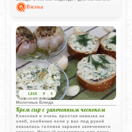
завтрака или уютного семейного обеда.
Вилка
1,61K
0
0
Молочные Блюда
Крем сыр с запеченным чесноком
Классная и очень простая намазка на
хлеб, особенно если у вас под рукой
оказалась головка заранее запеченного
чеснока. Нежный маскарпоне или легкая