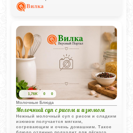
прохладной сметаной получается очень
Вилка
гармоничным, а небольшое количество
сахара и соли только подчеркивает этот
вкус. Такое блюдо выглядит по-
весеннему ярко и аппетитно, особенно
если не полениться и протереть творог
через сито, чтобы его текстура стала по-
настоящему воздушной. Это простая
домашняя еда, которая дает много
энергии и при этом не оставляет чувства
тяжести.
1,76K
0
0
Молочные Блюда
Молочный суп с рисом и изюмом
Нежный молочный суп с рисом и сладким
изюмом получается мягким,
согревающим и очень домашним. Такое
блюдо отлично подходит для лёгкого