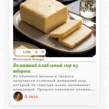
1,19K
0
0
Молочные Блюда
Домашний плавленый сыр из
творога
Из обычного молока и творога
получается отличный домашний сыр,
который по текстуре очень напоминает
плавленый. Процесс совсем не сложный,
главное - не отходить от плиты, когда
Ализа
масса начнет плавиться. Сыр получается
нежным, сливочным и отлично подходит
для утренних бутербродов или быстрых