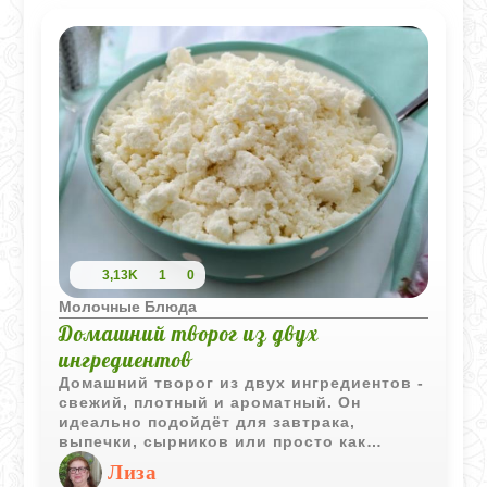
3,13K
1
0
Молочные Блюда
Домашний творог из двух
ингредиентов
Домашний творог из двух ингредиентов -
свежий, плотный и ароматный. Он
идеально подойдёт для завтрака,
выпечки, сырников или просто как
самостоятельное блюдо с ложечкой
Лиза
мёда, ягодами или орехами.