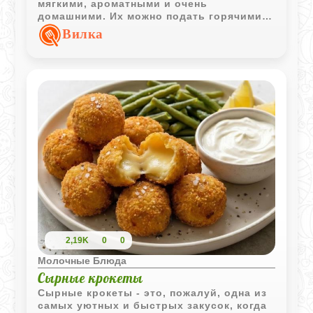
мягкими, ароматными и очень
домашними. Их можно подать горячими
со сметаной и сахарной пудрой для
Вилка
уютного семейного чаепития.
2,19K
0
0
Молочные Блюда
Сырные крокеты
Сырные крокеты - это, пожалуй, одна из
самых уютных и быстрых закусок, когда