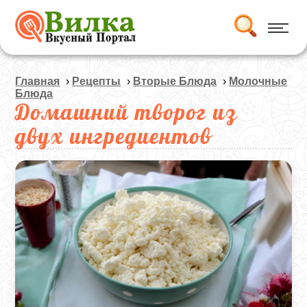
Главная
›
Рецепты
›
Вторые Блюда
›
Молочные
Блюда
Домашний творог из
двух ингредиентов