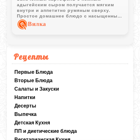
адыгейским сыром получается мягким
внутри и аппетитно румяным сверху.
Простое домашнее блюдо с насыщенным
сливочным вкусом отлично подходит для
Вилка
семейного ужина.
Рецепты
Первые Блюда
Вторые Блюда
Салаты и Закуски
Напитки
Десерты
Выпечка
Детская Кухня
ПП и диетические блюда
Вегетарианская Кухня