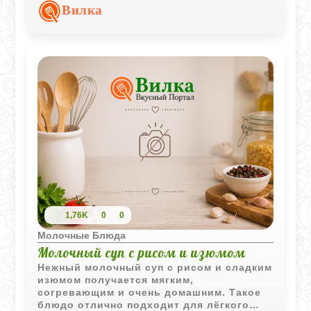
добавок, обладает мягким вкусом и
Вилка
полезными свойствами. Попробуйте
приготовить йогурт самостоятельно и
убедитесь, что натуральные продукты -
это просто и вкусно.
1,76K
0
0
Молочные Блюда
Молочный суп с рисом и изюмом
Нежный молочный суп с рисом и сладким
изюмом получается мягким,
согревающим и очень домашним. Такое
блюдо отлично подходит для лёгкого