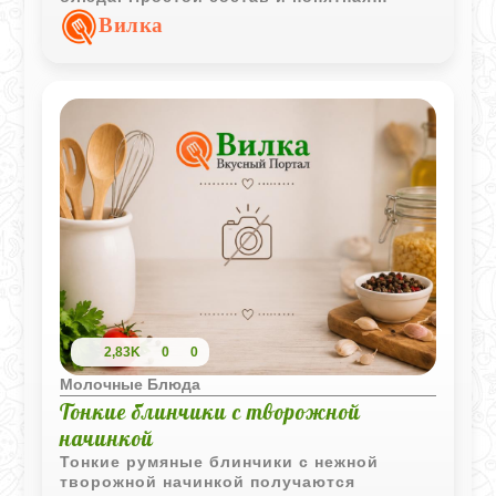
технология делают этот сыр удачным
Вилка
вариантом для домашнего
приготовления.
2,83K
0
0
Молочные Блюда
Тонкие блинчики с творожной
начинкой
Тонкие румяные блинчики с нежной
творожной начинкой получаются