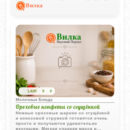
завтрака или лёгкого ужина. Его любят
Вилка
дети за мягкий вкус и сладковатые
нотки, а взрослые - за простоту
приготовления и уют, который он
создаёт. Это блюдо готовится всего из
нескольких доступных ингредиентов, но
при этом остаётся удивительно
насыщенным и домашним.
1,42K
0
0
Молочные Блюда
Ореховые конфеты со сгущёнкой
Нежные ореховые шарики со сгущёнкой
и кокосовой стружкой готовятся очень
просто и получаются удивительно
вкусными. Мягкая сладкая масса и