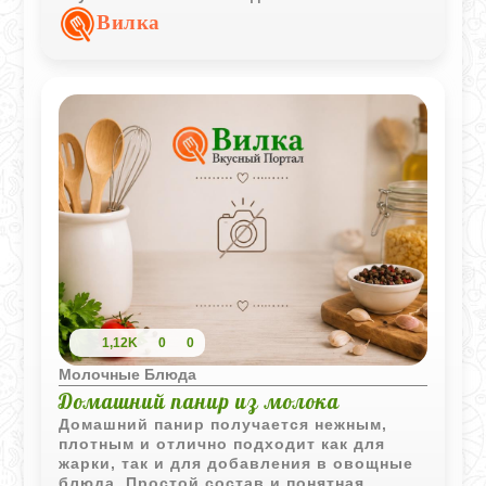
аромат орехов делают десерт особенно
Вилка
уютным и домашним.
1,12K
0
0
Молочные Блюда
Домашний панир из молока
Домашний панир получается нежным,
плотным и отлично подходит как для
жарки, так и для добавления в овощные
блюда. Простой состав и понятная