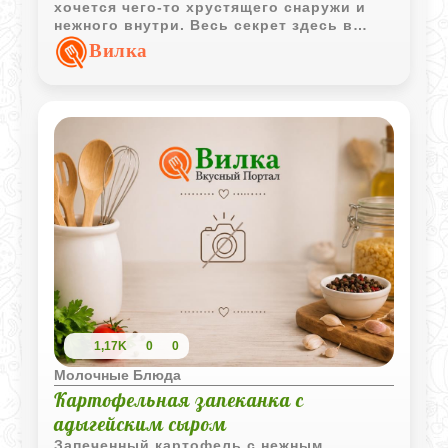
хочется чего-то хрустящего снаружи и
нежного внутри. Весь секрет здесь в
обычном плавленом сырке, который при
Вилка
жарке превращается в тягучую кремовую
начинку. Это блюдо очень выручает,
когда нужно быстро сообразить что-то к
приходу гостей или просто побаловать
себя под сериал. Хруст сухариков,
горячий сыр и холодная сметана -
сочетание просто беспроигрышное,
особенно если добавить на тарелку
немного сочной фасоли для баланса.
1,17K
0
0
Молочные Блюда
Картофельная запеканка с
адыгейским сыром
Запеченный картофель с нежным