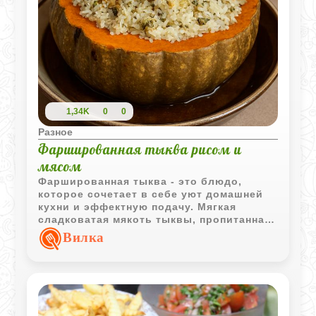
1,34K
0
0
Разное
Фаршированная тыква рисом и
мясом
Фаршированная тыква - это блюдо,
которое сочетает в себе уют домашней
кухни и эффектную подачу. Мягкая
сладковатая мякоть тыквы, пропитанная
ароматами специй, сочное мясо и
Вилка
рассыпчатый рис создают насыщенный,
гармоничный вкус. Такое блюдо
идеально подходит для семейного ужина,
праздничного стола или просто для тех
случаев, когда хочется приготовить
что‑то необычное, но при этом простое и