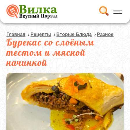
Главная
›
Рецепты
›
Вторые Блюда
›
Разное
Бурекас со слоёным
тестом и мясной
начинкой