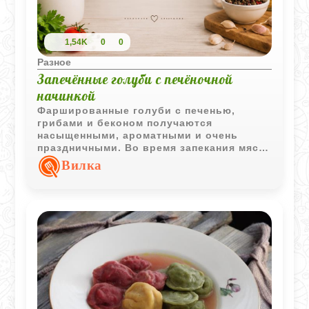
1,54K
0
0
Разное
Запечённые голуби с печёночной
начинкой
Фаршированные голуби с печенью,
грибами и беконом получаются
насыщенными, ароматными и очень
праздничными. Во время запекания мясо
остаётся сочным благодаря шпигу и
Вилка
сливочному маслу, а начинка
приобретает глубокий выразительный
вкус.