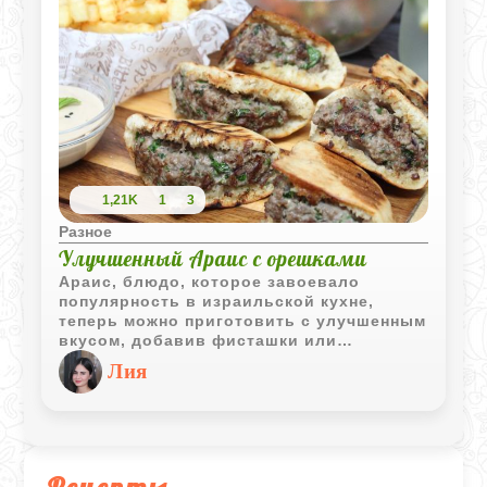
понятное.
Тыква выступает не только как «форма»
для запекания, но и как полноценный
ингредиент, который делает блюдо
более нежным и ароматным. А начинку
легко адаптировать под свой вкус -
увеличить количество мяса, добавить
сухофрукты, орехи или заменить
говядину на курицу.
1,21K
1
3
Разное
Улучшенный Араис с орешками
Араис, блюдо, которое завоевало
популярность в израильской кухне,
теперь можно приготовить с улучшенным
вкусом, добавив фисташки или
кедровые орешки. Эти орехи, в
Лия
сочетании со специями и свежей
зеленью, придадут блюду новые
изысканные нотки. Попробуйте этот
вариант для обогащения традиционного
рецепта Араис.
Рецепты