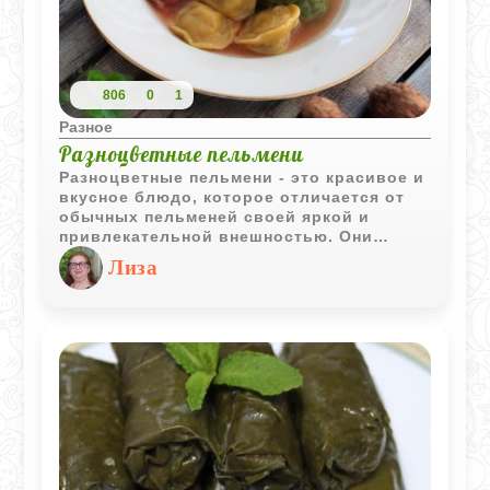
806
0
1
Разное
Разноцветные пельмени
Разноцветные пельмени - это красивое и
вкусное блюдо, которое отличается от
обычных пельменей своей яркой и
привлекательной внешностью. Они
готовятся из теста, окрашенного в
Лиза
разные цвета с использованием
натуральных ингредиентов, таких как
шпинат, свекла и тыква. Каждый цвет
теста создается путем добавления пюре
из этих овощей, что не только придает
тесту яркие оттенки, но и улучшает вкус.