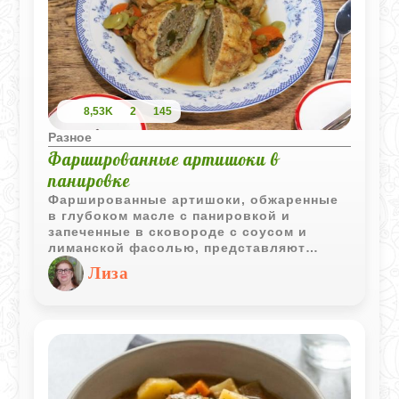
8,53K
2
145
Разное
Фаршированные артишоки в
панировке
Фаршированные артишоки, обжаренные
в глубоком масле с панировкой и
запеченные в сковороде с соусом и
лиманской фасолью, представляют
собой изысканное блюдо. Это сочетание
Лиза
текстур и вкусов обещает настоящее
кулинарное наслаждение.