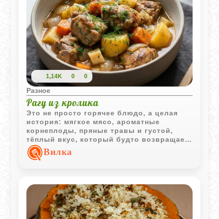
1,14K
0
0
Разное
Рагу из кролика
Это не просто горячее блюдо, а целая
история: мягкое мясо, ароматные
корнеплоды, пряные травы и густой,
тёплый вкус, который будто возвращает
в детство. Кролик - диетическое, лёгкое
Вилка
и очень деликатное мясо. В сочетании с
овощами и сливочным маслом оно
превращается в нежное рагу, которое
подходит и для семейного ужина, и для
уютных выходных.