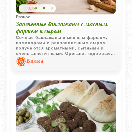
3,05K
0
0
Разное
Запечённые баклажаны с мясным
фаршем и сыром
Сочные баклажаны с мясным фаршем,
помидорами и расплавленным сыром
получаются ароматными, сытными и
очень аппетитными. Орегано, кедровые
орехи и нежная овощная начинка делают
Вилка
блюдо особенно насыщенным по вкусу.