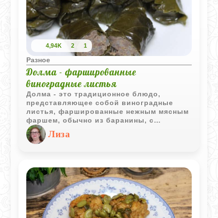
4,94K
2
1
Разное
Долма - фаршированные
виноградные листья
Долма - это традиционное блюдо,
представляющее собой виноградные
листья, фаршированные нежным мясным
фаршем, обычно из баранины, с
добавлением различных специй и
Лиза
зелени. Это блюдо популярно в кухнях
Кавказа, Ближнего Востока и
Средиземноморья. Вариации рецептов
могут включать добавление риса, лука,
кинзы, мяты и других ароматных трав.