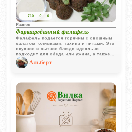
710
0
0
Разное
Фаршированный фалафель
Фалафель подается горячим с овощным
салатом, оливками, тахини и питами. Это
вкусное и сытное блюдо идеально
подходит для обеда или ужина, а также
может быть использовано в качестве
Альберт
закуски на вечеринке. Подавайте
фалафель с различными соусами и
добавками, чтобы каждый мог создать
свое идеальное сочетание вкусов.
Приятного аппетита!