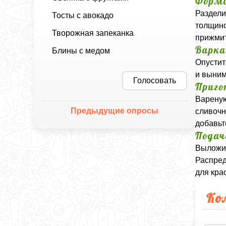
Форм
Раздели
Тосты с авокадо
толщино
Творожная запеканка
прижмит
Варк
Блины с медом
Опустит
и выним
Голосовать
Приго
Вареную
Предыдущие опросы
сливочн
добавьт
Подач
Выложит
Распред
для кра
Ко