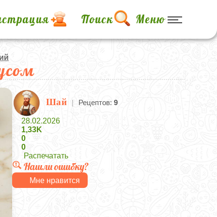
истрация
Поиск
Меню
ий
оусом
Шай
|
Рецептов:
9
28.02.2026
1,33K
0
0
Распечатать
Нашли ошибку?
Мне нравится