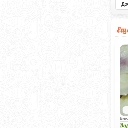
До
Ещ
Блю
Ва