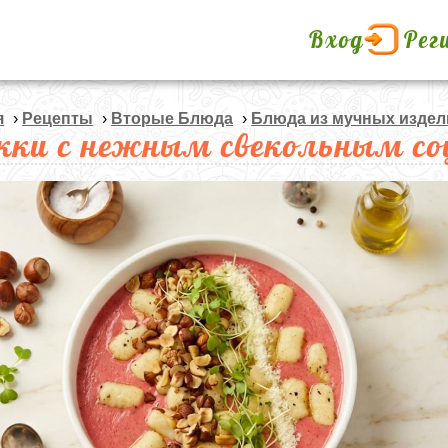
Вход
Рег
я
›
Рецепты
›
Вторые Блюда
›
Блюда из мучных издел
кки с нежным свекольным с