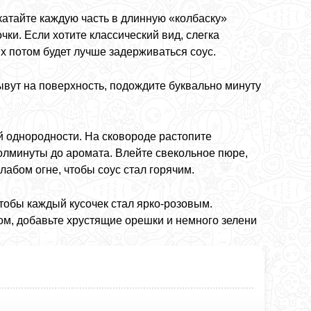
катайте каждую часть в длинную «колбаску»
ки. Если хотите классический вид, слегка
их потом будет лучше задерживаться соус.
ывут на поверхность, подождите буквально минуту
й однородности. На сковороде растопите
полминуты до аромата. Влейте свекольное пюре,
лабом огне, чтобы соус стал горячим.
тобы каждый кусочек стал ярко-розовым.
ом, добавьте хрустящие орешки и немного зелени