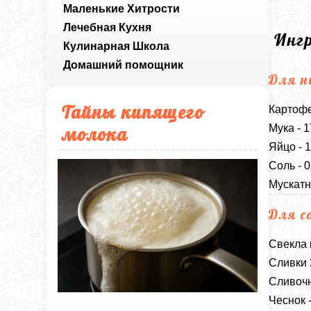
Маленькие Хитрости
Лечебная Кухня
Инг
Кулинарная Школа
Домашний помощник
Для н
Тайны кипящего
Картофе
Мука - 
молока
Яйцо - 
Соль - 
Мускатн
Для с
Свекла 
Сливки 
Сливочн
Чеснок -