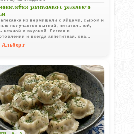
мишелевая запеканка с зеленью и
ом
запеканка из вермишели с яйцами, сыром и
нью получается сытной, питательной,
ь нежной и вкусной. Легкая в
отовлении и всегда аппетитная, она
дует и детей, и взрослых. Подайте её с
Альберт
мыми соусами или свежими овощами, и
стол будет выглядеть еще ярче и
лекательнее.
838
0
0