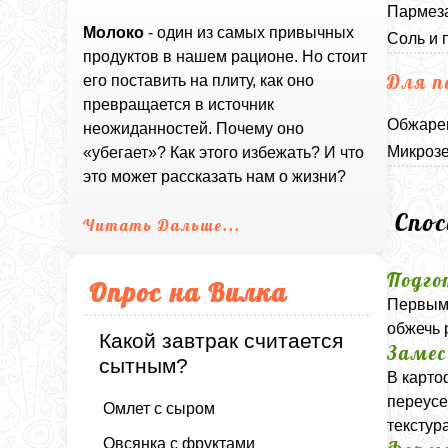
Пармеза
Молоко
- один из самых привычных
Соль и 
продуктов в нашем рационе. Но стоит
Для п
его поставить на плиту, как оно
превращается в источник
Обжарен
неожиданностей. Почему оно
Микрозе
«убегает»? Как этого избежать? И что
это может рассказать нам о жизни?
Спо
Читать Дальше...
Подго
Опрос на Вилка
Первым 
обжечь 
Какой завтрак считается
Замес
сытным?
В карто
переусе
Омлет с сыром
текстура
Овсянка с фруктами