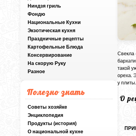
Ниндзя гриль
Фондю
Национальные Кухни
Экзотическая кухня
Праздничные рецепты
Картофельные Блюда
Свекла 
Консервирование
бархати
На скорую Руку
такой у
Разное
ореха. 
у плиты
Полезно знать
О р
Советы хозяйке
Энциклопедия
Продукты (история)
ПРИ
О национальной кухне