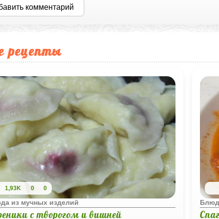
бавить комментарий
е рецепты
1,93K
0
0
да из мучных изделий
Блюд
реники с творогом и вишней
Спа