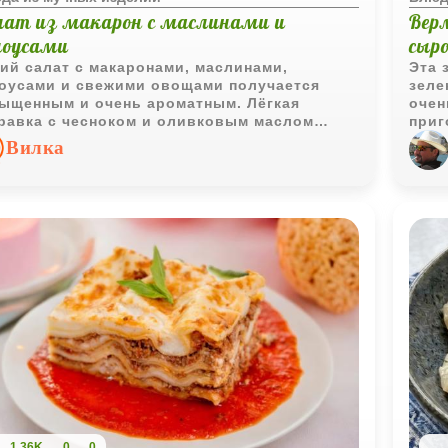
лат из макарон с маслинами и
Вер
чоусами
сыр
ий салат с макаронами, маслинами,
Эта 
оусами и свежими овощами получается
зеле
ыщенным и очень ароматным. Лёгкая
очен
равка с чесноком и оливковым маслом
приг
ично объединяет все ингредиенты и делает
пора
Вилка
с более выразительным.
люби
ваш 
прив
1,36K
0
0