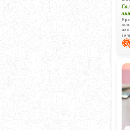
Са
ан
Ярк
анч
нас
зап
отл
вку