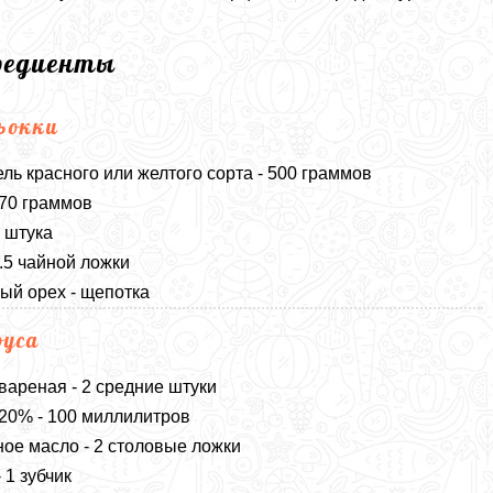
редиенты
ьокки
ль красного или желтого сорта - 500 граммов
170 граммов
1 штука
0.5 чайной ложки
ый орех - щепотка
оуса
вареная - 2 средние штуки
20% - 100 миллилитров
ое масло - 2 столовые ложки
 1 зубчик