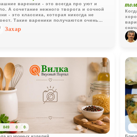
том
ашние вареники - это всегда про уют и
ло. А сочетание нежного творога и сочной
Когд
ни - это классика, которая никогда не
хоро
оест. Такие вареники получаются очень
вари
ными и по-летнему яркими, даже если вы
снач
Захар
ользуете замороженную ягоду.
чесн
мясу
Испо
же M
густ
доба
полу
тех 
поуж
849
0
0
да из мучных изделий
Блюд