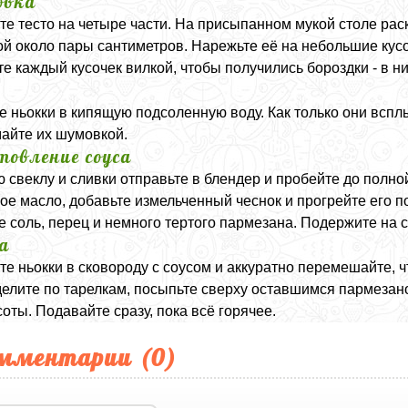
овка
те тесто на четыре части. На присыпанном мукой столе рас
й около пары сантиметров. Нарежьте её на небольшие кусоч
е каждый кусочек вилкой, чтобы получились бороздки - в н
а
е ньокки в кипящую подсоленную воду. Как только они вспл
айте их шумовкой.
товление соуса
 свеклу и сливки отправьте в блендер и пробейте до полно
ое масло, добавьте измельченный чеснок и прогрейте его 
е соль, перец и немного тертого пармезана. Подержите на с
а
е ньокки в сковороду с соусом и аккуратно перемешайте, ч
елите по тарелкам, посыпьте сверху оставшимся пармезан
соты. Подавайте сразу, пока всё горячее.
мментарии (
0
)