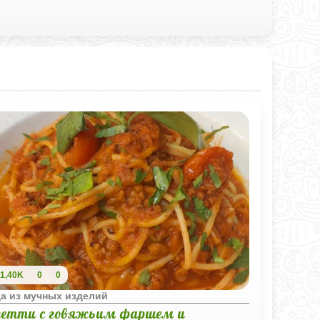
1,40K
0
0
а из мучных изделий
гетти с говяжьим фаршем и