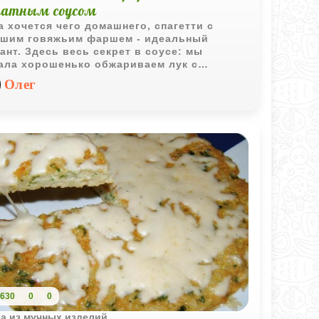
атным соусом
а хочется чего домашнего, спагетти с
шим говяжьим фаршем - идеальный
ант. Здесь весь секрет в соусе: мы
ала хорошенько обжариваем лук с
оком, чтобы пошел аромат, а потом даем
Олег
 пропитаться соком помидоров.
льзование консервированных томатов (те
utti отлично подходят) дает правильную
оту и насыщенный цвет, а свежие черри
вляют приятную текстуру. Блюдо
чается очень основательным, как раз для
случаев, когда нужно плотно пообедать или
инать.
630
0
0
а из мучных изделий