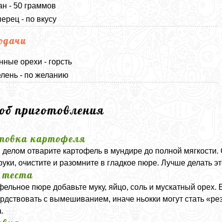
н - 50 граммов
перец - по вкусу
одачи
ные орехи - горсть
лень - по желанию
соб приготовления
товка картофеля
делом отварите картофель в мундире до полной мягкости. С
руки, очистите и разомните в гладкое пюре. Лучше делать это
 теста
фельное пюре добавьте муку, яйцо, соль и мускатный орех. 
рдствовать с вымешиванием, иначе ньокки могут стать «р
.