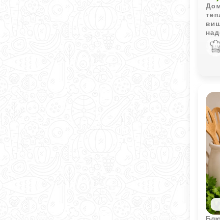
Дом
теп
виш
над
сыт
исп
Блю