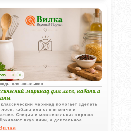
595
0
0
нады для шашлыков
сический маринад для лося, кабана и
нины
 классический маринад помогает сделать
 лося, кабана или оленя мягче и
атнее. Специи и можжевельник хорошо
ёркивают вкус дичи, а длительное
нование помогает убрать излишнюю
Вилка
кость плотного мяса.