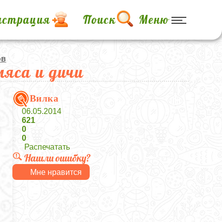
истрация
Поиск
Меню
ов
яса и дичи
Вилка
06.05.2014
621
0
0
Распечатать
Нашли ошибку?
Мне нравится