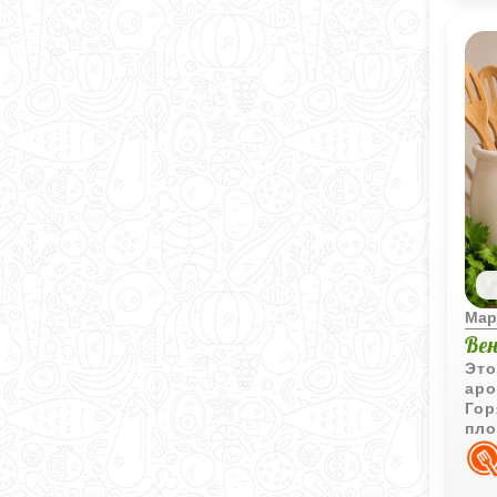
Мар
Ве
Это
аро
Гор
пло
и н