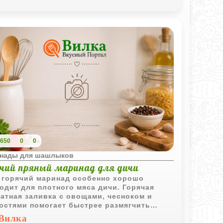
650
0
0
нады для шашлыков
ячий пряный маринад для дичи
 горячий маринад особенно хорошо
одит для плотного мяса дичи. Горячая
атная заливка с овощами, чесноком и
остями помогает быстрее размягчить
кна и делает вкус мяса более
Вилка