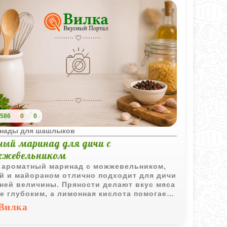
586
0
0
нады для шашлыков
ный маринад для дичи с
жевельником
 ароматный маринад с можжевельником,
й и майораном отлично подходит для дичи
ней величины. Пряности делают вкус мяса
е глубоким, а лимонная кислота помогает
о размягчить волокна без резкой уксусной
Вилка
инки.