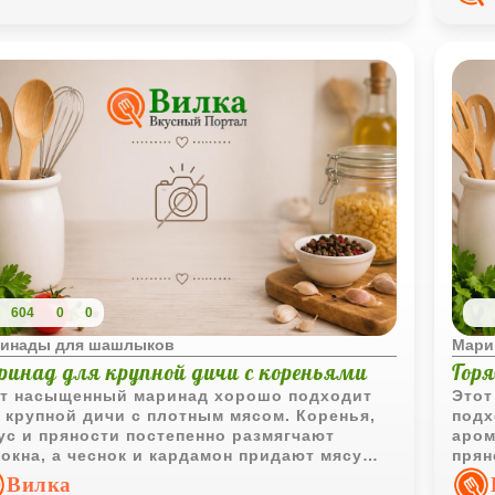
604
0
0
инады для шашлыков
Мари
ринад для крупной дичи с кореньями
Гор
т насыщенный маринад хорошо подходит
Этот
 крупной дичи с плотным мясом. Коренья,
подх
ус и пряности постепенно размягчают
аром
окна, а чеснок и кардамон придают мясу
прян
бокий аромат и выразительный вкус.
воло
Вилка