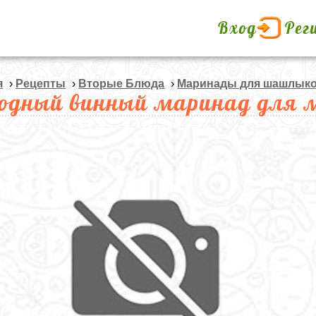
Вход
Рег
я
›
Рецепты
›
Вторые Блюда
›
Маринады для шашлык
одный винный маринад для м