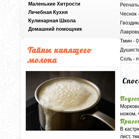
Маленькие Хитрости
Репчаты
Лечебная Кухня
Чеснок 
Кулинарная Школа
Гвоздик
Домашний помощник
Лавровы
Тмин - 
Тайны кипящего
Душисты
молока
Соль - п
Спо
Подго
Морковь
ножом, 
Приго
В кастр
лист, т