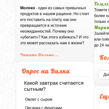
Томле
Молоко
- один из самых привычных
Томите 
продуктов в нашем рационе. Но стоит
более н
его поставить на плиту, как оно
только 
превращается в источник
Марин
неожиданностей. Почему оно
Залейте
«убегает»? Как этого избежать? И что
или плё
это может рассказать нам о жизни?
до 24 ча
Читать Дальше...
Ко
Опрос на Вилка
До
Какой завтрак считается
сытным?
Ещ
Омлет с сыром
Овсянка с фруктами