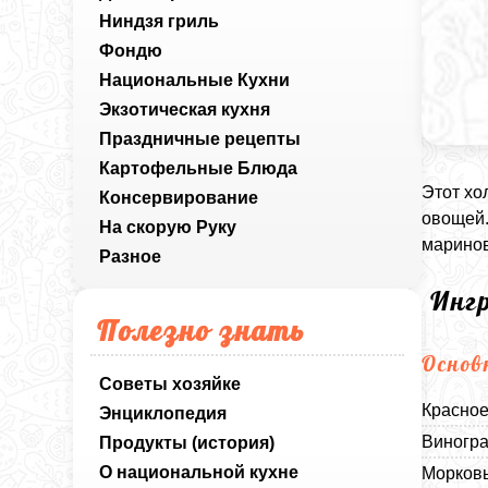
Ниндзя гриль
Фондю
Национальные Кухни
Экзотическая кухня
Праздничные рецепты
Картофельные Блюда
Этот хо
Консервирование
овощей.
На скорую Руку
марино
Разное
Инг
Полезно знать
Основ
Советы хозяйке
Красное
Энциклопедия
Виногра
Продукты (история)
О национальной кухне
Морковь