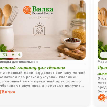
771
0
0
инады для шашлыков
Мари
монный маринад для свинины
Пря
мож
т лимонный маринад делает свинину мягкой
роматной без резкой уксусной кислинки.
Этот
, лимонный сок и мускатный орех хорошо
мято
чёркивают вкус мяса и помогают получить
сред
чный шашлык.
Вилка
боле
мягк
кисл