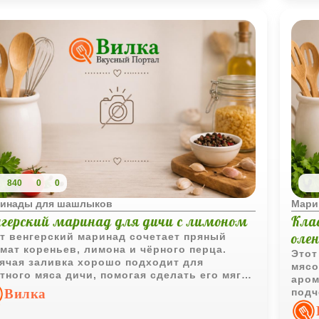
840
0
0
инады для шашлыков
Мари
нгерский маринад для дичи с лимоном
Клас
оле
т венгерский маринад сочетает пряный
мат кореньев, лимона и чёрного перца.
Этот
ячая заливка хорошо подходит для
мясо
тного мяса дичи, помогая сделать его мягче
аром
асыщеннее по вкусу.
Вилка
подч
мари
жёст