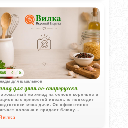
585
0
0
нады для шашлыков
инад для дичи по-старорусски
 ароматный маринад на основе кореньев и
иционных пряностей идеально подходит
подготовки мяса дичи. Он эффективно
ягчает волокна и придает блюду
ородный старорусский колорит.
Вилка