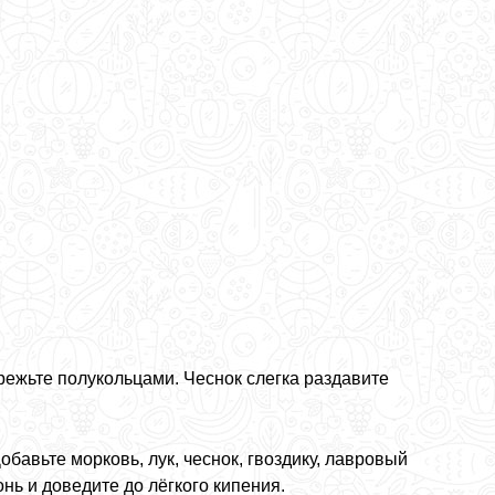
режьте полукольцами. Чеснок слегка раздавите
обавьте морковь, лук, чеснок, гвоздику, лавровый
нь и доведите до лёгкого кипения.