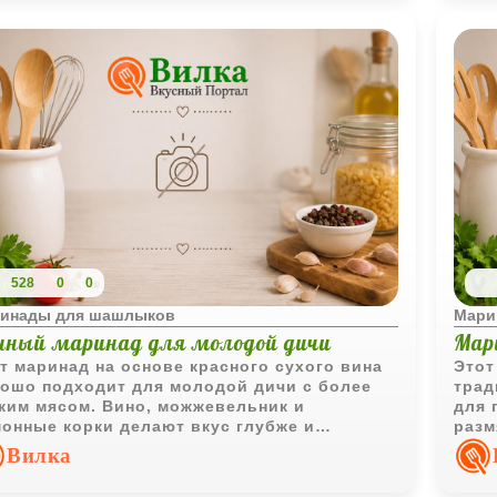
528
0
0
инады для шашлыков
Мари
нный маринад для молодой дичи
Мар
т маринад на основе красного сухого вина
Этот
ошо подходит для молодой дичи с более
трад
ким мясом. Вино, можжевельник и
для 
онные корки делают вкус глубже и
разм
огают сохранить сочность при жарке или
благ
Вилка
ении.