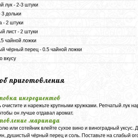
й лук - 2-3 штуки
- 3 дольки
а - 2 штуки
й лист - 2 штуки
0.5 чайной ложки
й чёрный перец - 0.5 чайной ложки
о вкусу
соб приготовления
товка ингредиентов
 очистите и нарежьте крупными кружками. Репчатый лук на
чтобы он лучше отдавал аромат.
товление маринада
юлю или сотейник влейте сухое вино и виноградный уксус. Д
мин, душистый чёрный перец и соль. Поставьте на слабый ого