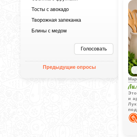
Тосты с авокадо
Творожная запеканка
Блины с медом
Голосовать
Предыдущие опросы
Мар
Ли
Это
и а
Лук
под
со