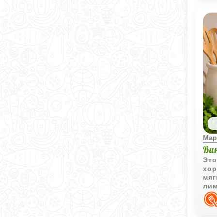
Мар
Ви
Это
хор
мяг
лим
пом
туш