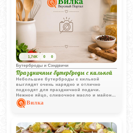
1,74K
0
0
Бутерброды и Сэндвичи
Праздничные бутерброды с килькой
Небольшие бутерброды с килькой
выглядят очень нарядно и отлично
подходят для праздничной подачи.
Нежное яйцо, сливочное масло и майонез
хорошо сочетаются с солоноватой
Вилка
рыбой, а яркое украшение делает закуску
особенно аппетитной.