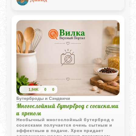
баклажаном создает гармоничный вкус,
который удовлетворит любой
гурманский вкус.
1,94K
0
0
Бутерброды и Сэндвичи
Многослойный бутерброд с сосисками
и хреном
Необычный многослойный бутерброд с
сосисками получается очень сытным и
эффектным в подаче. Хрен придает
сливочному маслу легкую пикантность, а