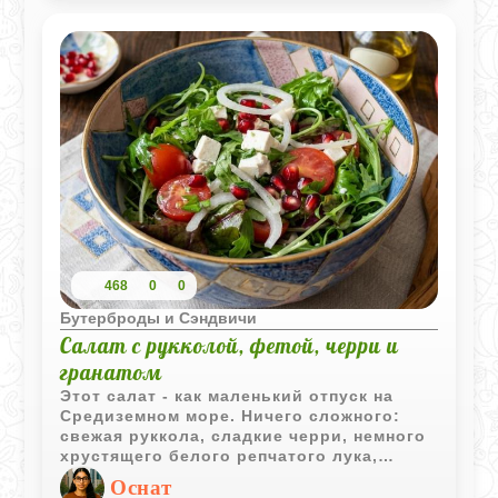
468
0
0
Бутерброды и Сэндвичи
Салат с рукколой, фетой, черри и
гранатом
Этот салат - как маленький отпуск на
Средиземном море. Ничего сложного:
свежая руккола, сладкие черри, немного
хрустящего белого репчатого лука,
щедрая горсть зёрен граната и мягкая
Оснат
фета, которая всё это красиво