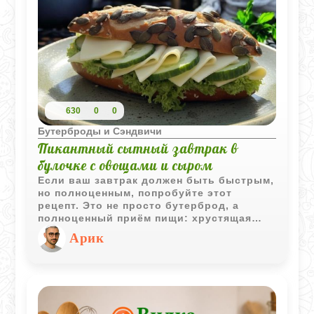
630
0
0
Бутерброды и Сэндвичи
Пикантный сытный завтрак в
булочке с овощами и сыром
Если ваш завтрак должен быть быстрым,
но полноценным, попробуйте этот
рецепт. Это не просто бутерброд, а
полноценный приём пищи: хрустящая
булочка с семечками, обогащенная
Арик
питательной намазкой на основе авокадо
и варёного яйца. Добавление сыра и
свежих огурцов обеспечивает
прекрасный вкус и нужную свежесть.
Идеально, чтобы начать день.