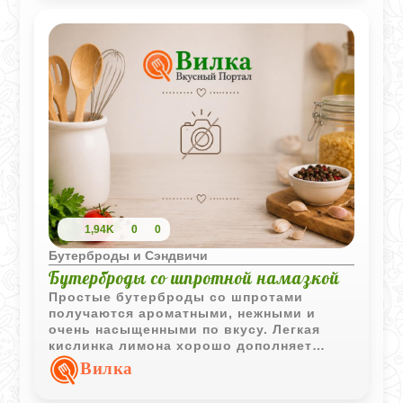
текстуру. Это блюдо не только вкусное,
но и достаточно простое в
приготовлении, так что вы сможете
порадовать близких и гостей без лишних
хлопот.
1,94K
0
0
Бутерброды и Сэндвичи
Бутерброды со шпротной намазкой
Простые бутерброды со шпротами
получаются ароматными, нежными и
очень насыщенными по вкусу. Легкая
кислинка лимона хорошо дополняет
копченую рыбу, а сливочное масло
Вилка
делает намазку особенно мягкой.