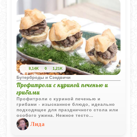
изысканности.
8,14K
0
1,21K
Бутерброды и Сэндвичи
Профитроли с куриной печенью и
грибами
Профитроли с куриной печенью и
грибами - изысканное блюдо, идеально
подходящее для праздничного стола или
особого ужина. Нежное тесто
профитролей в сочетании с насыщенной
Лида
начинкой из куриной печени и ароматных
грибов создают неповторимый вкус и