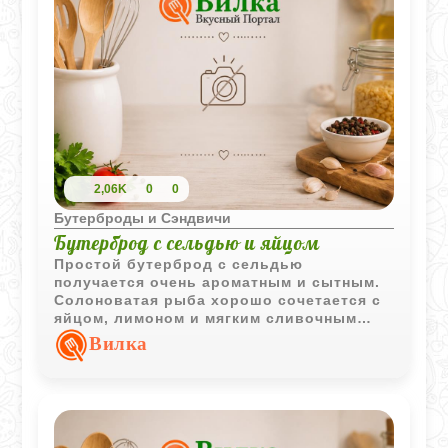
2,06K
0
0
Бутерброды и Сэндвичи
Бутерброд с сельдью и яйцом
Простой бутерброд с сельдью
получается очень ароматным и сытным.
Солоноватая рыба хорошо сочетается с
яйцом, лимоном и мягким сливочным
маслом, а свежая петрушка делает вкус
Вилка
более ярким.