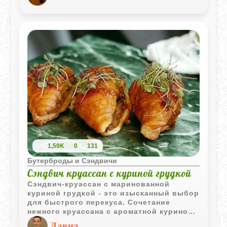
объединяет. Получается ярко, свежо и
очень по‑домашнему.
1,59K
0
131
Бутерброды и Сэндвичи
Сэндвич круассан с куриной грудкой
Сэндвич-круассан с маринованной
куриной грудкой - это изысканный выбор
для быстрого перекуса. Сочетание
нежного круассана с ароматной куриной
грудкой, со свежим поджаренным
Давид