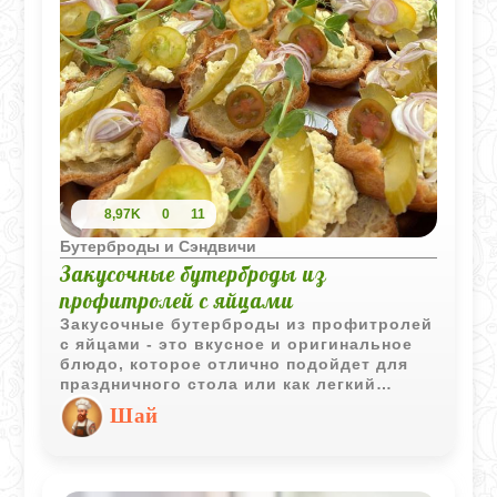
8,97K
0
11
Бутерброды и Сэндвичи
Закусочные бутерброды из
профитролей с яйцами
Закусочные бутерброды из профитролей
с яйцами - это вкусное и оригинальное
блюдо, которое отлично подойдет для
праздничного стола или как легкий
перекус. Профитроли, наполненные
Шай
нежным яичным кремом, могут быть
украшены разнообразными топпингами,
такими как зелень, мелко нарезанные
овощи или даже икра для добавления