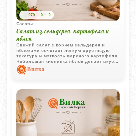
979
0
0
Салаты
Салат из сельдерея, картофеля и
яблок
Свежий салат с корнем сельдерея и
яблоками сочетает легкую хрустящую
текстуру и мягкость вареного картофеля.
Небольшая кислинка яблок делает вкус
ярче, а простая заправка сохраняет
Вилка
естественный вкус овощей.