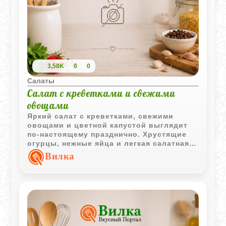
3,58K
0
0
Салаты
Салат с креветками и свежими
овощами
Яркий салат с креветками, свежими
овощами и цветной капустой выглядит
по-настоящему празднично. Хрустящие
огурцы, нежные яйца и легкая салатная
заправка делают блюдо свежим и
Вилка
насыщенным одновременно, а майонез
можно подать отдельно по вкусу.