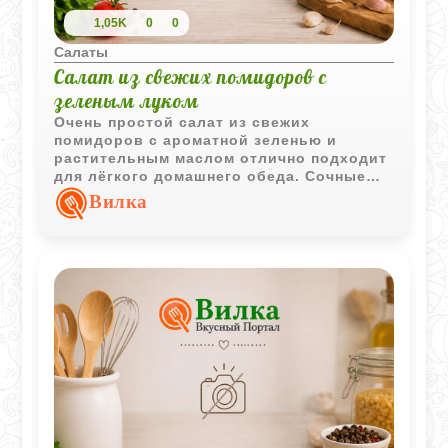
1,05K
0
0
Салаты
Салат из свежих помидоров с
зеленым луком
Очень простой салат из свежих
помидоров с ароматной зеленью и
растительным маслом отлично подходит
для лёгкого домашнего обеда. Сочные
томаты и зелёный лук создают
Вилка
классическое сочетание с ярким летним
вкусом.