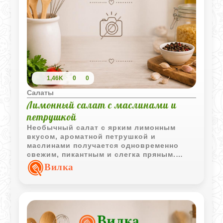
1,46K
0
0
Салаты
Лимонный салат с маслинами и
петрушкой
Необычный салат с ярким лимонным
вкусом, ароматной петрушкой и
маслинами получается одновременно
свежим, пикантным и слегка пряным.
Такой рецепт особенно хорошо подходит
Вилка
к мясу, рыбе или горячему хлебу.