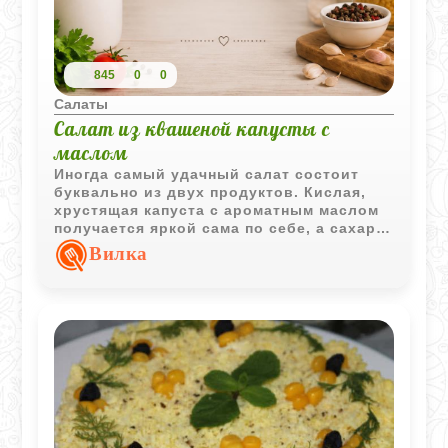
845
0
0
Салаты
Салат из квашеной капусты с
маслом
Иногда самый удачный салат состоит
буквально из двух продуктов. Кислая,
хрустящая капуста с ароматным маслом
получается яркой сама по себе, а сахар
только слегка смягчает вкус, не забирая
Вилка
у салата его характер.