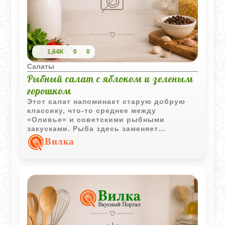
1,64K
0
0
Салаты
Рыбный салат с яблоком и зеленым
горошком
Этот салат напоминает старую добрую
классику, что-то среднее между
«Оливье» и советскими рыбными
закусками. Рыба здесь заменяет
привычное мясо или колбасу, а
Вилка
антоновка добавляет ту самую кислинку,
которой иногда не хватает в тяжелых
майонезных салатах.