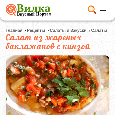
Главная
›
Рецепты
›
Салаты и Закуски
›
Салаты
Салат из жареных
баклажанов с кинзой