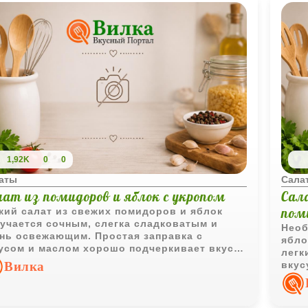
1,92K
0
0
аты
Сала
лат из помидоров и яблок с укропом
Сал
пом
кий салат из свежих помидоров и яблок
учается сочным, слегка сладковатым и
Необ
нь освежающим. Простая заправка с
ябло
усом и маслом хорошо подчеркивает вкус
легк
щей и фруктов.
Вилка
вкус
кисл
хрус