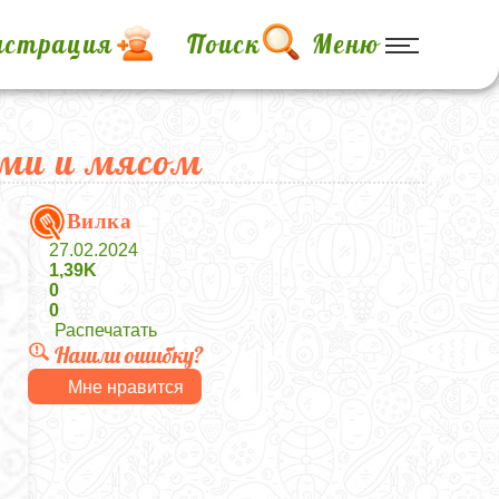
истрация
Поиск
Меню
ами и мясом
Вилка
27.02.2024
1,39K
0
0
Распечатать
Нашли ошибку?
Мне нравится