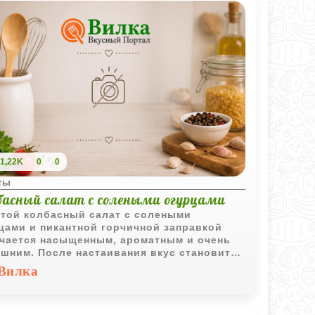
1,22K
0
0
ты
басный салат с солеными огурцами
той колбасный салат с солеными
цами и пикантной горчичной заправкой
чается насыщенным, ароматным и очень
шним. После настаивания вкус становится
е ярким и сбалансированным.
Вилка