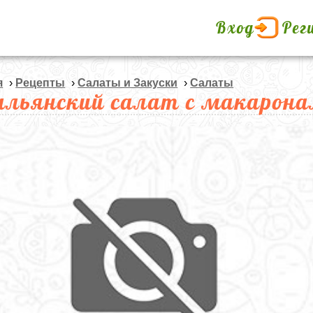
Вход
Рег
я
›
Рецепты
›
Салаты и Закуски
›
Салаты
льянский салат с макарон