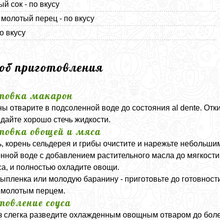
й сок - по вкусу
молотый перец - по вкусу
о вкусу
соб приготовления
товка макарон
ы отварите в подсоленной воде до состояния
al dente
. Отк
 дайте хорошо стечь жидкости.
товка овощей и мяса
, корень сельдерея и грибы очистите и нарежьте небольши
нной воде с добавлением растительного масла до мягкости
са, и полностью охладите овощи.
цыпленка или молодую баранину - приготовьте до готовност
 молотым перцем.
товление соуса
 слегка разведите охлажденным овощным отваром до более