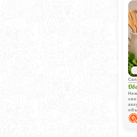
Сал
Ов
Неж
све
акк
объ
доб
нас