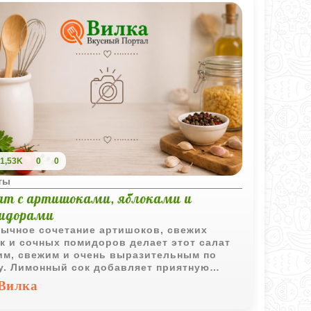
1,53K
0
0
ты
ат с артишоками, яблоками и
идорами
ычное сочетание артишоков, свежих
к и сочных помидоров делает этот салат
им, свежим и очень выразительным по
у. Лимонный сок добавляет приятную
инку, а сельдерей делает текстуру более
Вилка
тящей.