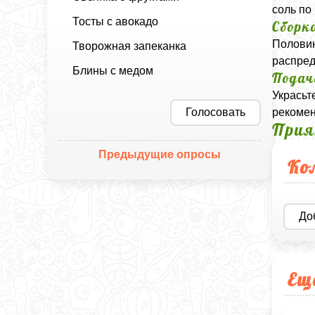
соль по 
Тосты с авокадо
Сборк
Половин
Творожная запеканка
распред
Блины с медом
Подач
Украсьт
Голосовать
рекомен
Прия
Предыдущие опросы
Ко
До
Ещ