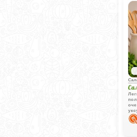
Сал
Са
Лег
пол
оче
укс
ово