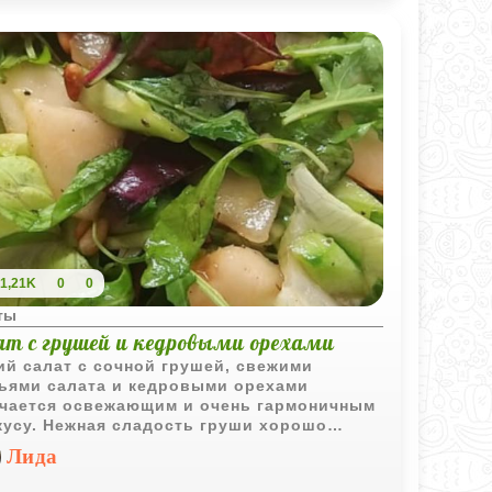
1,21K
0
0
ты
ат с грушей и кедровыми орехами
ий салат с сочной грушей, свежими
ьями салата и кедровыми орехами
чается освежающим и очень гармоничным
кусу. Нежная сладость груши хорошо
тается с пикантной горчичной заправкой.
Лида