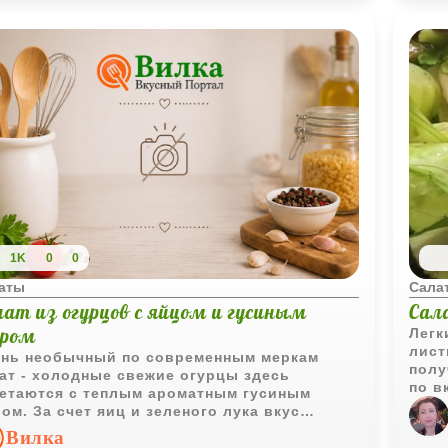
1K
0
0
аты
Сала
лат из огурцов с яйцом и гусиным
Сал
ром
Легк
лист
нь необычный по современным меркам
полу
ат - холодные свежие огурцы здесь
по в
етаются с теплым ароматным гусиным
соче
ом. За счет яиц и зеленого лука вкус
учается мягче и неожиданно гармоничным.
Вилка