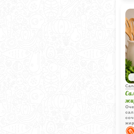
Сал
Са
жи
Оче
сал
соч
жир
пол