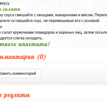
вкусу.
а салата
у соуса смешайте с овощами, макаронами и мясом. Перелож
елите оставшийся соус, не перемешивая его с основой.
а
е салат кружочками помидоров и вареных яиц, затем посып
дуется слегка охладить.
тного аппетита!
мментарии (
0
)
бавить комментарий
е рецепты