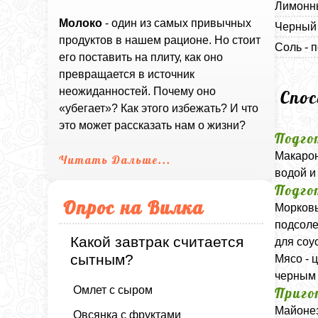
Лимонны
Молоко
- один из самых привычных
Черный 
продуктов в нашем рационе. Но стоит
Соль - п
его поставить на плиту, как оно
превращается в источник
неожиданностей. Почему оно
Спо
«убегает»? Как этого избежать? И что
это может рассказать нам о жизни?
Подго
Макарон
Читать Дальше...
водой и
Подго
Опрос на Вилка
Морковь
подсоле
Какой завтрак считается
для соу
сытным?
Мясо - 
черным
Омлет с сыром
Приго
Майонез
Овсянка с фруктами