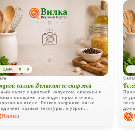
1,64K
0
0
аты
Сала
ощной салат Деликат со спаржей
Кол
ный салат с цветной капустой, спаржей и
Прос
жими овощами выглядит ярко и очень
огур
уратно на столе. Легкая заправка мягко
полу
единяет разные текстуры, а укроп
дома
авляет свежий аромат и домашное
боле
Вилка
троение.