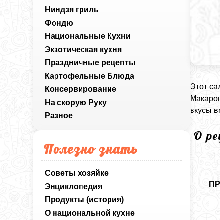
Ниндзя гриль
Фондю
Национальные Кухни
Экзотическая кухня
Праздничные рецепты
Картофельные Блюда
Этот са
Консервирование
Макарон
На скорую Руку
вкусы в
Разное
О р
Полезно знать
Советы хозяйке
ПР
Энциклопедия
Продукты (история)
О национальной кухне