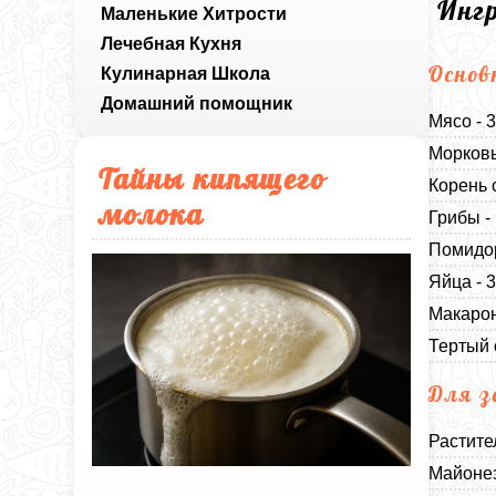
Инг
Маленькие Хитрости
Лечебная Кухня
Основ
Кулинарная Школа
Домашний помощник
Мясо - 
Морковь
Тайны кипящего
Корень 
молока
Грибы -
Помидор
Яйца - 
Макарон
Тертый 
Для з
Растите
Майонез