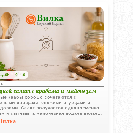
1,10K
0
0
ты
щной салат с крабами и майонезом
ые крабы хорошо сочетаются с
рными овощами, свежими огурцами и
дорами. Салат получается одновременно
им и сытным, а майонезная подача делает
особенно праздничным на вид.
Вилка