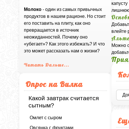
капусту
Молоко
- один из самых привычных
лишнюю
Основ
продуктов в нашем рационе. Но стоит
его поставить на плиту, как оно
Добавьт
превращается в источник
влейте 
неожиданностей. Почему оно
Альте
«убегает»? Как этого избежать? И что
Можно с
это может рассказать нам о жизни?
добавьт
Прия
Читать Дальше...
Ко
Опрос на Вилка
До
Какой завтрак считается
сытным?
Омлет с сыром
Ещ
Овсянка с фруктами