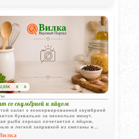
2,05K
0
0
ты
ат со скумбрией и яйцом
той салат с консервированной скумбрией
вится буквально за несколько минут.
ая рыба хорошо сочетается с яйцом,
нью и легкой заправкой из сметаны и
неза, поэтому салат получается
Вилка
временно сытным и очень мягким по