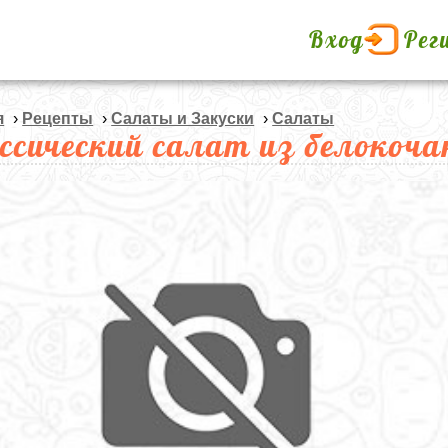
Вход
Рег
я
›
Рецепты
›
Салаты и Закуски
›
Салаты
ссический салат из белокоч