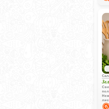
Сал
Зе
Све
пол
Неж
лис
при