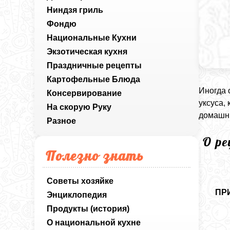
Ниндзя гриль
Фондю
Национальные Кухни
Экзотическая кухня
Праздничные рецепты
Картофельные Блюда
Иногда 
Консервирование
уксуса,
На скорую Руку
домашн
Разное
О р
Полезно знать
Советы хозяйке
ПР
Энциклопедия
Продукты (история)
О национальной кухне