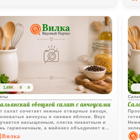
1,49K
0
0
аты
Сала
альянский овощной салат с анчоусами
Сал
т салат сочетает нежные отварные овощи,
Прос
оноватые анчоусы и свежие яблоки. Вкус
гото
учается насыщенным, слегка пикантным и
Нежн
нь гармоничным, а майонез объединяет все
зеле
редиенты в классический праздничный
майо
Вилка
ат.
одно