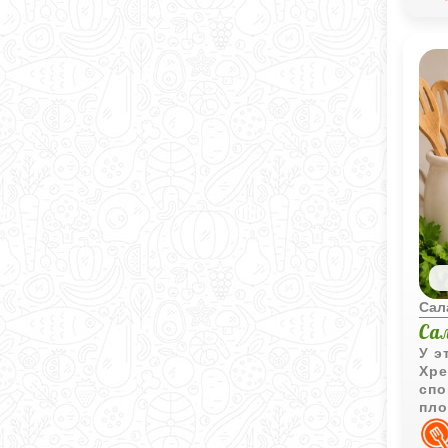
Сал
Са
У э
Хре
спо
пло
нас