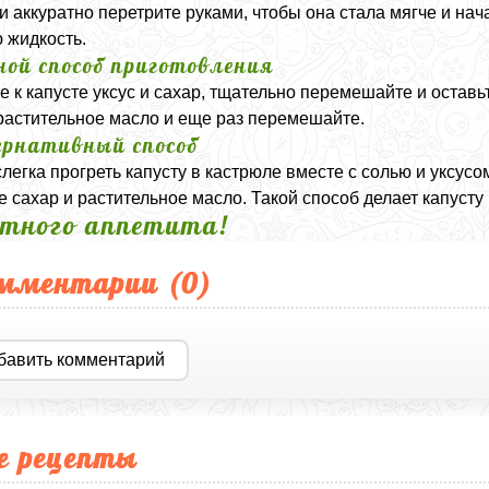
 и аккуратно перетрите руками, чтобы она стала мягче и нач
 жидкость.
ной способ приготовления
е к капусте уксус и сахар, тщательно перемешайте и оставь
растительное масло и еще раз перемешайте.
рнативный способ
легка прогреть капусту в кастрюле вместе с солью и уксус
е сахар и растительное масло. Такой способ делает капусту 
тного аппетита!
мментарии (
0
)
бавить комментарий
е рецепты