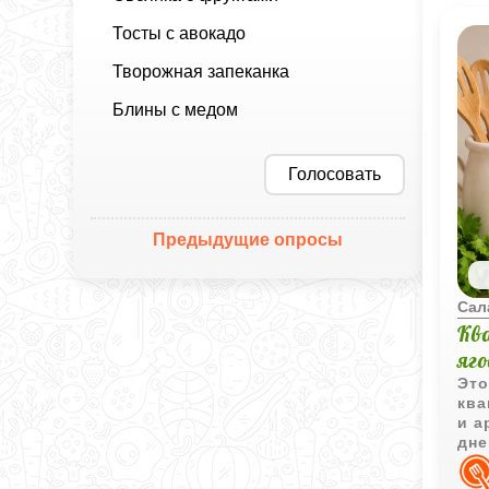
Тосты с авокадо
Творожная запеканка
Блины с медом
Голосовать
Предыдущие опросы
Сал
Кв
яг
Это
ква
и а
дне
нас
к м