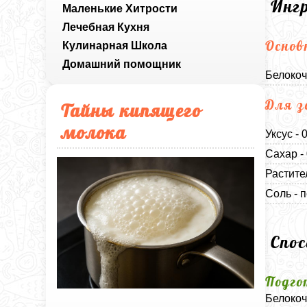
Инг
Маленькие Хитрости
Лечебная Кухня
Основ
Кулинарная Школа
Домашний помощник
Белокоч
Для з
Тайны кипящего
молока
Уксус - 
Сахар -
Растите
Соль - п
Спо
Подго
Белокоч