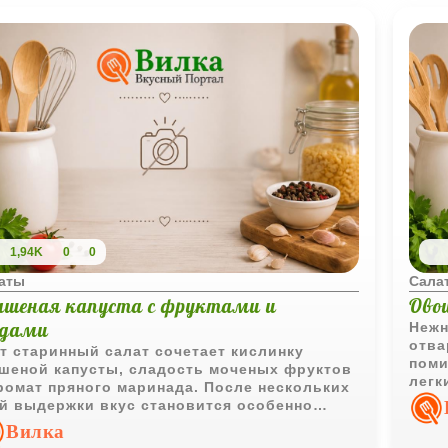
1,94K
0
0
аты
Сала
ашеная капуста с фруктами и
Ово
одами
Нежн
отва
т старинный салат сочетает кислинку
поми
шеной капусты, сладость моченых фруктов
легк
ромат пряного маринада. После нескольких
его 
й выдержки вкус становится особенно
ыщенным, а сама закуска отлично подходит
Вилка
ясным блюдам и домашнему застолью.