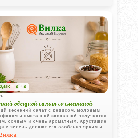
у.
2,48K
0
0
ты
енний овощной салат со сметаной
ий весенний салат с редисом, молодым
офелем и сметанной заправкой получается
им, сочным и очень ароматным. Хрустящие
и и зелень делают его особенно ярким и
шним.
Вилка