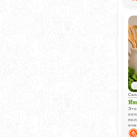
Сал
Ит
Это
сол
пол
оче
инг
сал