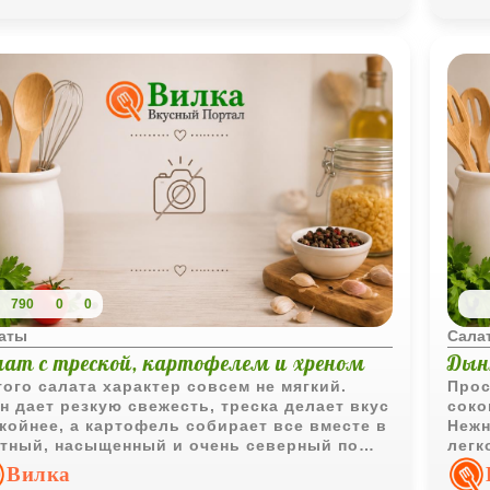
790
0
0
аты
Сала
лат с треской, картофелем и хреном
Дын
того салата характер совсем не мягкий.
Прос
н дает резкую свежесть, треска делает вкус
соко
койнее, а картофель собирает все вместе в
Нежн
тный, насыщенный и очень северный по
легк
троению салат.
пода
Вилка