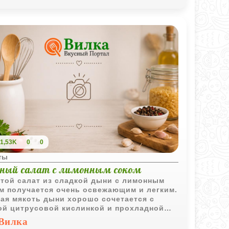
1,53K
0
0
ты
ный салат с лимонным соком
той салат из сладкой дыни с лимонным
м получается очень освежающим и легким.
ая мякоть дыни хорошо сочетается с
ой цитрусовой кислинкой и прохладной
чей.
Вилка