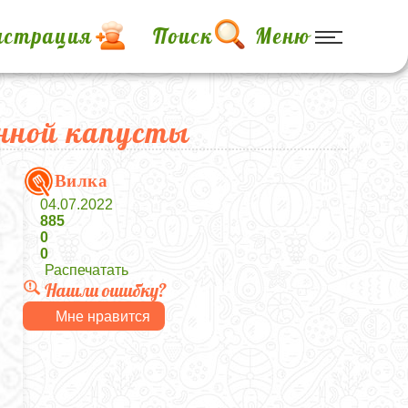
истрация
Поиск
Меню
анной капусты
Вилка
04.07.2022
885
0
0
Распечатать
Нашли ошибку?
Мне нравится