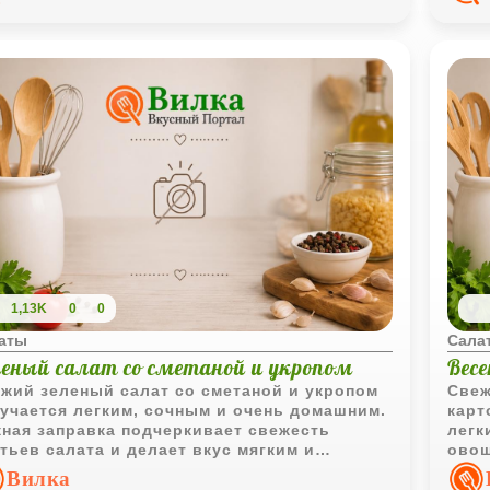
вкус
1,13K
0
0
аты
Сала
леный салат со сметаной и укропом
Вес
жий зеленый салат со сметаной и укропом
Свеж
учается легким, сочным и очень домашним.
карт
ная заправка подчеркивает свежесть
легк
тьев салата и делает вкус мягким и
овощ
ятным.
дома
Вилка