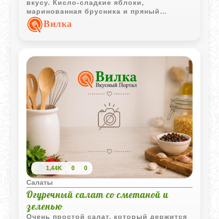
вкусу. Кисло-сладкие яблоки,
маринованная брусника и пряный
фруктовый маринад делают обычную
Вилка
квашеную капусту более праздничной и
насыщенной.
1,44K
0
0
Салаты
Огуречный салат со сметаной и
зеленью
Очень простой салат, который держится