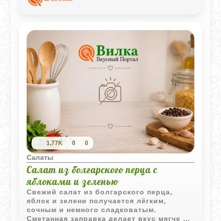
с растительным маслом, создавая
легкую закуску для повседневного стола
или домашних застолий.
1,77K
0
0
Салаты
Салат из болгарского перца с
яблоками и зеленью
Свежий салат из болгарского перца,
яблок и зелени получается лёгким,
сочным и немного сладковатым.
Сметанная заправка делает вкус мягче и