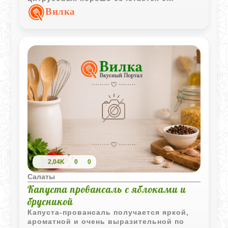
картофелем, сельдереем и легкой
Вилка
майонезной заправкой.
2,04K
0
0
Салаты
Капуста провансаль с яблоками и
брусникой
Капуста-провансаль получается яркой,
ароматной и очень выразительной по