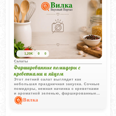
1,20K
0
0
Салаты
Фаршированные помидоры с
креветками и яйцом
Этот летний салат выглядит как
небольшая праздничная закуска. Сочные
помидоры, нежная начинка с креветками
и ароматной зеленью, фаршированные
яйца и солоноватая килька создают
Вилка
очень насыщенное и необычное
сочетание вкусов.