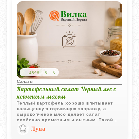
2,04K
0
0
Салаты
Картофельный салат Черный лес с
копченым мясом
Теплый картофель хорошо впитывает
насыщенную горчичную заправку, а
сырокопченое мясо делает салат
особенно ароматным и сытным. Такой
салат получается одновременно простым
Луна
и очень выразительным по вкусу.