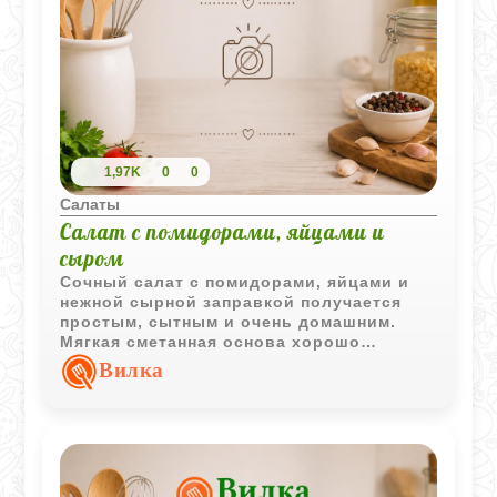
1,97K
0
0
Салаты
Салат с помидорами, яйцами и
сыром
Сочный салат с помидорами, яйцами и
нежной сырной заправкой получается
простым, сытным и очень домашним.
Мягкая сметанная основа хорошо
объединяет все ингредиенты и делает
Вилка
вкус особенно нежным.