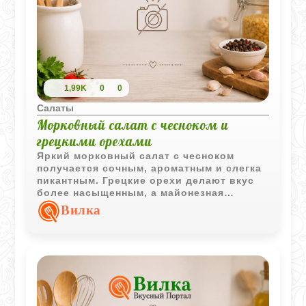
1,99K
0
0
Салаты
Морковный салат с чесноком и
грецкими орехами
Яркий морковный салат с чесноком
получается сочным, ароматным и слегка
пикантным. Грецкие орехи делают вкус
более насыщенным, а майонезная
заправка хорошо объединяет все
Вилка
ингредиенты в простую и очень
домашнюю закуску.