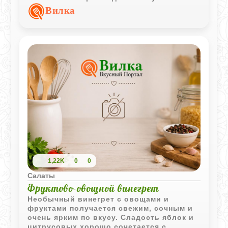
хорошо объединяет хрустящие овощи с
Вилка
ароматной зеленью.
1,22K
0
0
Салаты
Фруктово-овощной винегрет
Необычный винегрет с овощами и
фруктами получается свежим, сочным и
очень ярким по вкусу. Сладость яблок и
цитрусовых хорошо сочетается с