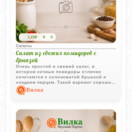
1,15K
0
0
Салаты
Салат из свежих помидоров с
брынзой
Очень простой и свежий салат, в
котором сочные помидоры отлично
сочетаются с солоноватой брынзой и
сладким перцем. Такой вариант хорошо
подходит как для лёгкого ужина, так и в
Вилка
качестве быстрого овощного дополнения
к мясу или картофелю.