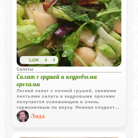
1,22K
0
0
Салаты
Салат с грушей и кедровыми
орехами
Легкий салат с сочной грушей, свежими
листьями салата и кедровыми орехами
получается освежающим и очень
гармоничным по вкусу. Нежная сладость
груши хорошо сочетается с пикантной
Лида
горчичной заправкой.