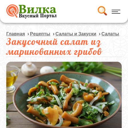
Главная
›
Рецепты
›
Салаты и Закуски
›
Салаты
Закусочный салат из
маринованных грибов