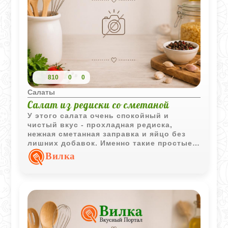
810
0
0
Салаты
Салат из редиски со сметаной
У этого салата очень спокойный и
чистый вкус - прохладная редиска,
нежная сметанная заправка и яйцо без
лишних добавок. Именно такие простые
весенние салаты чаще всего
Вилка
вспоминаются вместе с первыми
теплыми днями.