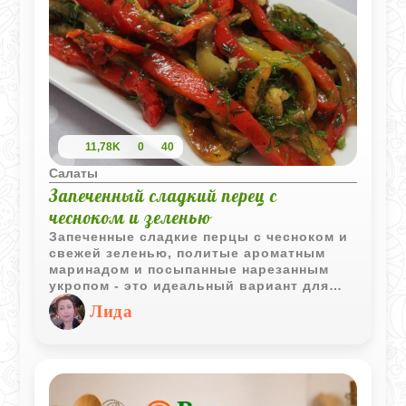
11,78K
0
40
Салаты
Запеченный сладкий перец с
чесноком и зеленью
Запеченные сладкие перцы с чесноком и
свежей зеленью, политые ароматным
маринадом и посыпанные нарезанным
укропом - это идеальный вариант для
закуски или салата. Это блюдо не только
Лида
вкусное, но и красочное, благодаря
использованию перцев разнообразных
оттенков, что делает его еще более
привлекательным на столе.