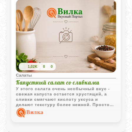
1,02K
0
0
Салаты
Капустный салат со сливками
У этого салата очень необычный вкус -
свежая капуста остается хрустящей, а
сливки смягчают кислоту уксуса и
делают текстуру более нежной. Простое
сочетание продуктов дает легкий и
Вилка
освежающий результат.