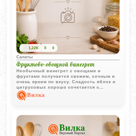
1,22K
0
0
Салаты
Фруктово-овощной винегрет
Необычный винегрет с овощами и
фруктами получается свежим, сочным и
очень ярким по вкусу. Сладость яблок и
цитрусовых хорошо сочетается с
картофелем, сельдереем и легкой
Вилка
майонезной заправкой.