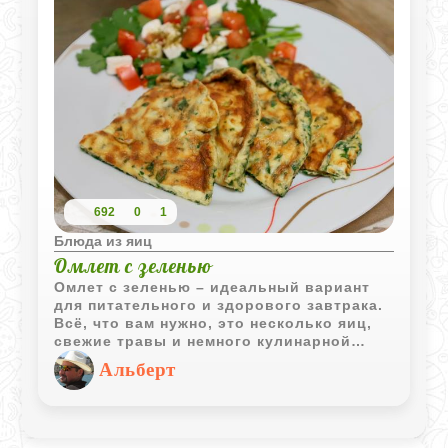
692
0
1
Блюда из яиц
Омлет с зеленью
Омлет с зеленью – идеальный вариант
для питательного и здорового завтрака.
Всё, что вам нужно, это несколько яиц,
свежие травы и немного кулинарной
фантазии. Приготовление занимает всего
Альберт
несколько минут, но результат вас
приятно удивит!