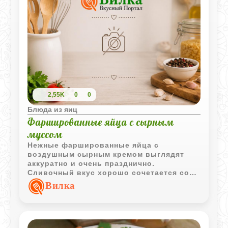
2,55K
0
0
Блюда из яиц
Фаршированные яйца с сырным
муссом
Нежные фаршированные яйца с
воздушным сырным кремом выглядят
аккуратно и очень празднично.
Сливочный вкус хорошо сочетается со
свежими овощами и тонкими рулетиками
Вилка
ветчины.