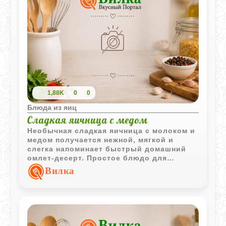
1,88K
0
0
Блюда из яиц
Сладкая яичница с медом
Необычная сладкая яичница с молоком и
медом получается нежной, мягкой и
слегка напоминает быстрый домашний
омлет-десерт. Простое блюдо для
завтрака, когда хочется чего-то теплого и
Вилка
нестандартного.