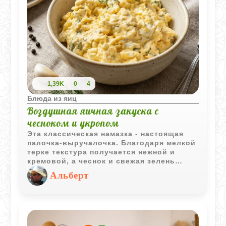
1,39K
0
4
Блюда из яиц
Воздушная яичная закуска с
чесноком и укропом
Эта классическая намазка - настоящая
палочка-выручалочка. Благодаря мелкой
терке текстура получается нежной и
кремовой, а чеснок и свежая зелень
придают блюду яркий, аппетитный
Альберт
аромат. Закуска одинаково хороша и как
быстрый перекус на хрустящем тосте, и
как изысканное наполнение для
праздничных тарталеток.