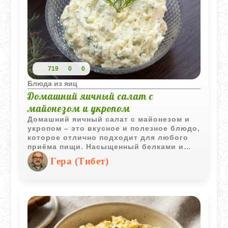
719
0
0
Блюда из яиц
Домашний яичный салат с
майонезом и укропом
Домашний яичный салат с майонезом и
укропом – это вкусное и полезное блюдо,
которое отлично подходит для любого
приёма пищи. Насыщенный белками и
витаминами, он придаёт свежесть
Гера (Тибет)
благодаря укропу и аппетитность
благодаря специям. Этот салат можно
подавать на завтрак, обед или ужин. Он
легко готовится и прекрасно сочетается
с различными гарнирами, что делает его
универсальным и любимым блюдом.