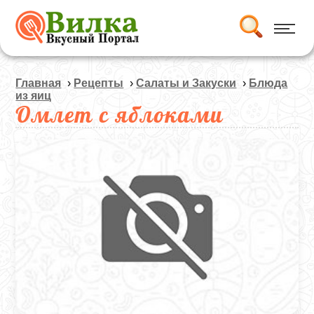
Главная
›
Рецепты
›
Салаты и Закуски
›
Блюда
из яиц
Омлет с яблоками