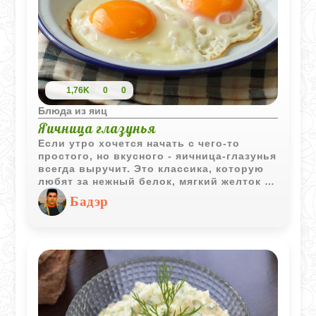
1,76K
0
0
Блюда из яиц
Яичница глазунья
Если утро хочется начать с чего-то
простого, но вкусного - яичница-глазунья
всегда выручит. Это классика, которую
любят за нежный белок, мягкий желток и
минимум хлопот. Всего два ингредиента,
Бадэр
одна сковорода и пять минут - и у вас на
тарелке горячий завтрак, который не
надоедает.