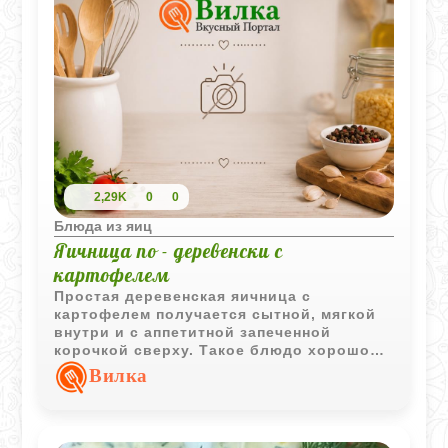
2,29K
0
0
Блюда из яиц
Яичница по - деревенски с
картофелем
Простая деревенская яичница с
картофелем получается сытной, мягкой
внутри и с аппетитной запеченной
корочкой сверху. Такое блюдо хорошо
подходит для домашнего завтрака или
Вилка
быстрого ужина.