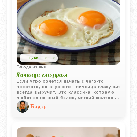
1,76K
0
0
Блюда из яиц
Яичница глазунья
Если утро хочется начать с чего-то
простого, но вкусного - яичница-глазунья
всегда выручит. Это классика, которую
любят за нежный белок, мягкий желток и
минимум хлопот. Всего два ингредиента,
Бадэр
одна сковорода и пять минут - и у вас на
тарелке горячий завтрак, который не
надоедает.