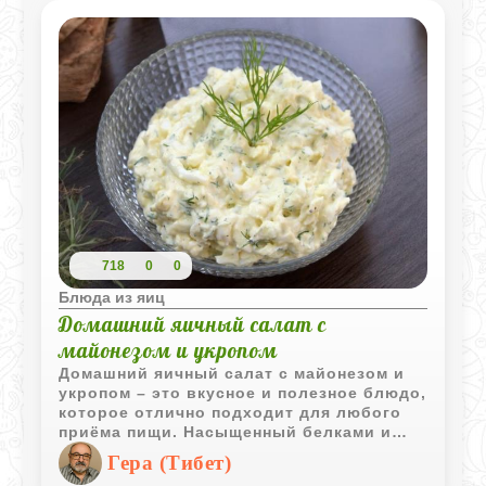
718
0
0
Блюда из яиц
Домашний яичный салат с
майонезом и укропом
Домашний яичный салат с майонезом и
укропом – это вкусное и полезное блюдо,
которое отлично подходит для любого
приёма пищи. Насыщенный белками и
витаминами, он придаёт свежесть
Гера (Тибет)
благодаря укропу и аппетитность