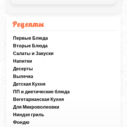
благодаря специям. Этот салат можно
подавать на завтрак, обед или ужин. Он
легко готовится и прекрасно сочетается
с различными гарнирами, что делает его
универсальным и любимым блюдом.
Рецепты
Первые Блюда
Вторые Блюда
Салаты и Закуски
Напитки
Десерты
Выпечка
Детская Кухня
ПП и диетические блюда
Вегетарианская Кухня
Для Микроволновки
Ниндзя гриль
Фондю