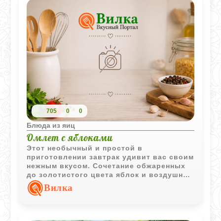
705
0
0
Блюда из яиц
Омлет с яблоками
Этот необычный и простой в
приготовлении завтрак удивит вас своим
нежным вкусом. Сочетание обжаренных
до золотистого цвета яблок и воздушной
яичной массы создает легкое, почти
Вилка
десертное блюдо, которое не требует
лишних специй.