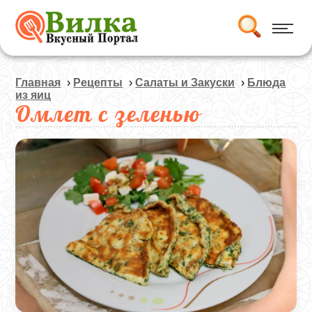
Главная
›
Рецепты
›
Салаты и Закуски
›
Блюда
из яиц
Омлет с зеленью