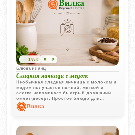
1,88K
0
0
Блюда из яиц
Сладкая яичница с медом
Необычная сладкая яичница с молоком и
медом получается нежной, мягкой и
слегка напоминает быстрый домашний
омлет-десерт. Простое блюдо для
завтрака, когда хочется чего-то теплого и
Вилка
нестандартного.