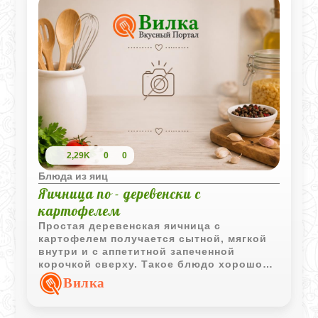
2,29K
0
0
Блюда из яиц
Яичница по - деревенски с
картофелем
Простая деревенская яичница с
картофелем получается сытной, мягкой
внутри и с аппетитной запеченной
корочкой сверху. Такое блюдо хорошо
подходит для домашнего завтрака или
Вилка
быстрого ужина.