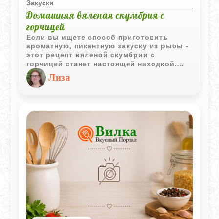
Закуски
Домашняя вяленая скумбрия с
горчицей
Если вы ищете способ приготовить
ароматную, пикантную закуску из рыбы -
этот рецепт вяленой скумбрии с
горчицей станет настоящей находкой.
Минимум ингредиентов, максимум вкуса -
Лиза
всё, что нужно для домашнего
деликатеса, который не уступает
магазинным аналогам.