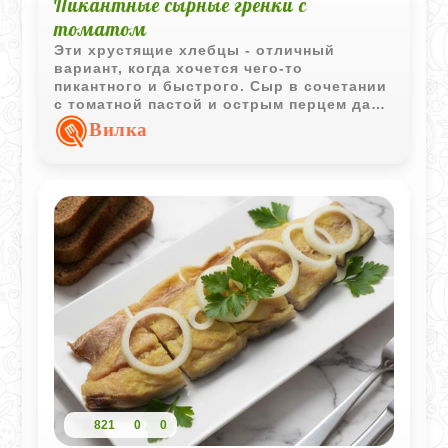
Пикантные сырные гренки с
томатом
Эти хрустящие хлебцы - отличный
вариант, когда хочется чего-то
пикантного и быстрого. Сыр в сочетании
с томатной пастой и острым перцем дает
яркий, насыщенный вкус, а запекание в
Вилка
духовке делает их идеально
золотистыми. Такие гренки здорово
подавать к густому супу или просто
использовать как быстрый перекус,
когда лень готовить что-то сложное.
821
0
0