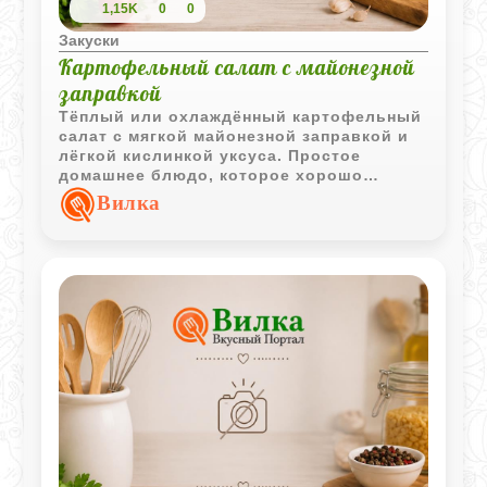
1,15K
0
0
Закуски
Картофельный салат с майонезной
заправкой
Тёплый или охлаждённый картофельный
салат с мягкой майонезной заправкой и
лёгкой кислинкой уксуса. Простое
домашнее блюдо, которое хорошо
подходит и как самостоятельная закуска,
Вилка
и как гарнир.