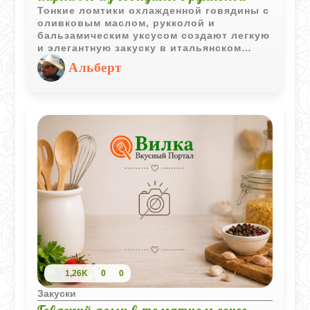
Тонкие ломтики охлажденной говядины с
оливковым маслом, рукколой и
бальзамическим уксусом создают легкую
и элегантную закуску в итальянском
стиле. Карпаччо получается свежим,
Альберт
пикантным и отлично подходит для
праздничной подачи.
1,26K
0
0
Закуски