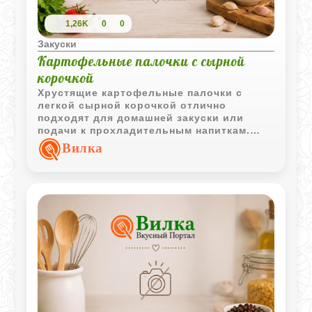
1,26K
0
0
Закуски
Картофельные палочки с сырной
корочкой
Хрустящие картофельные палочки с
легкой сырной корочкой отлично
подходят для домашней закуски или
подачи к прохладительным напиткам.
Снаружи картофель получается румяным
Вилка
и аппетитным, а внутри остается мягким
и нежным.