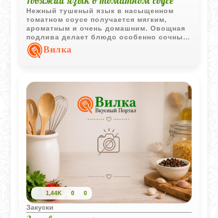
Говяжий язык в томатном соусе
Нежный тушеный язык в насыщенном
томатном соусе получается мягким,
ароматным и очень домашним. Овощная
подлива делает блюдо особенно сочным
и хорошо сочетается с картофелем,
Вилка
кашами или свежим хлебом.
1,44K
0
0
Закуски