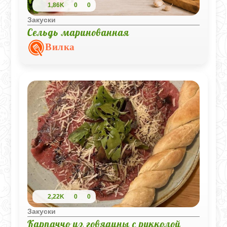
1,86K
0
0
Закуски
Сельдь маринованная
Вилка
2,22K
0
0
Закуски
Карпаччо из говядины с рукколой