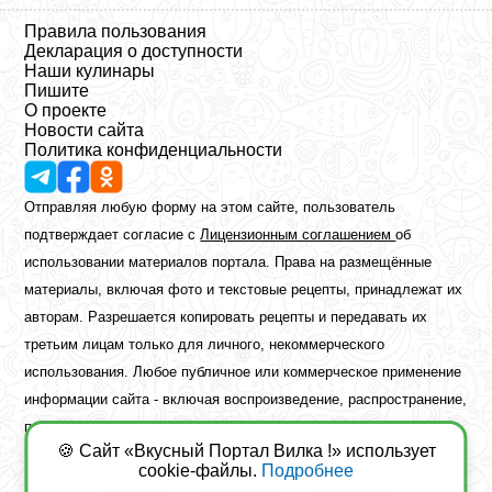
Правила пользования
Декларация о доступности
Наши кулинары
Пишите
О проекте
Новости сайта
Политика конфиденциальности
Отправляя любую форму на этом сайте, пользователь
подтверждает согласие с
Лицензионным соглашением
об
использовании материалов портала. Права на размещённые
материалы, включая фото и текстовые рецепты, принадлежат их
авторам. Разрешается копировать рецепты и передавать их
третьим лицам только для личного, некоммерческого
использования. Любое публичное или коммерческое применение
информации сайта - включая воспроизведение, распространение,
публикацию или обработку - возможно лишь при наличии
🍪 Сайт «Вкусный Портал Вилка !» использует
предварительного письменного разрешения правообладателя.
cookie-файлы.
Подробнее
Copyright ©2026 Вкусный Портал Вилка