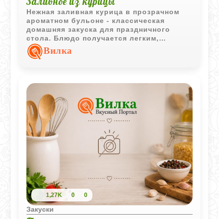
Заливное из курицы
Нежная заливная курица в прозрачном
ароматном бульоне - классическая
домашняя закуска для праздничного
стола. Блюдо получается легким,
насыщенным по вкусу и очень удобным
Вилка
для холодной подачи.
1,27K
0
0
Закуски