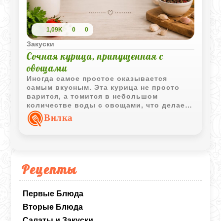
1,09K
0
0
Закуски
Сочная курица, припущенная с
овощами
Иногда самое простое оказывается
самым вкусным. Эта курица не просто
варится, а томится в небольшом
количестве воды с овощами, что делает
её по-настоящему сочной и нежной.
Вилка
Морковь с луком отдают свою сладость,
а чеснок в конце добавляет приятную
пикантность. Идеальный вариант, когда
хочется чего-то легкого и домашнего без
лишних хлопот.
Рецепты
Первые Блюда
Вторые Блюда
Салаты и Закуски