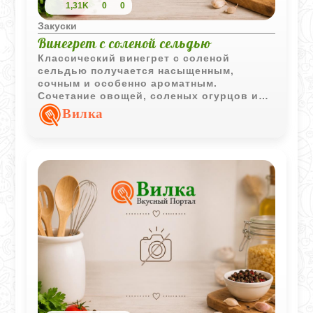
1,31K
0
0
Закуски
Винегрет с соленой сельдью
Классический винегрет с соленой
сельдью получается насыщенным,
сочным и особенно ароматным.
Сочетание овощей, соленых огурцов и
рыбы делает салат более сытным и
Вилка
выразительным по вкусу.