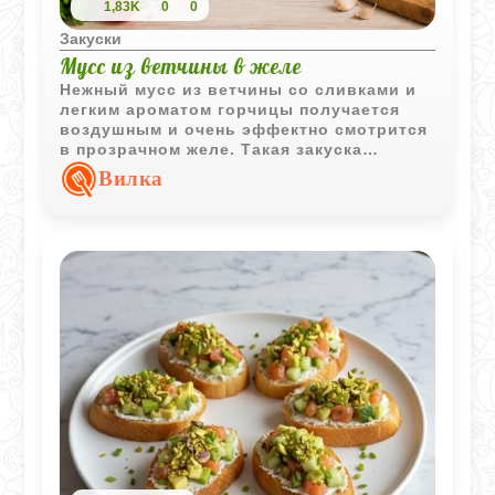
1,83K
0
0
Закуски
Мусс из ветчины в желе
Нежный мусс из ветчины со сливками и
легким ароматом горчицы получается
воздушным и очень эффектно смотрится
в прозрачном желе. Такая закуска
особенно хорошо подходит для
Вилка
праздничной подачи в порционных
формочках.