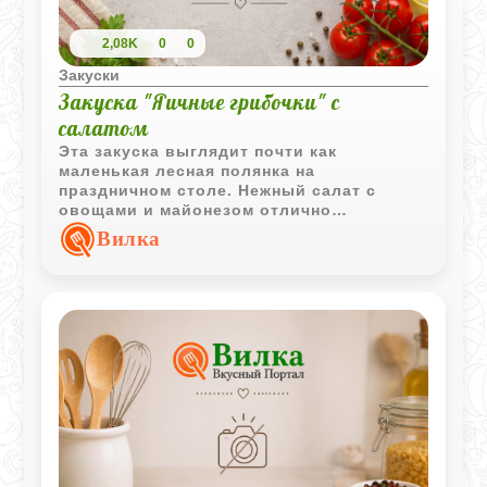
2,08K
0
0
Закуски
Закуска "Яичные грибочки" с
салатом
Эта закуска выглядит почти как
маленькая лесная полянка на
праздничном столе. Нежный салат с
овощами и майонезом отлично
сочетается с фаршированными
Вилка
"грибочками" из яиц и помидоров, а
яркое оформление сразу привлекает
внимание гостей.