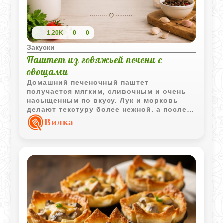
1,20K
0
0
Закуски
Паштет из говяжьей печени с
овощами
Домашний печеночный паштет
получается мягким, сливочным и очень
насыщенным по вкусу. Лук и морковь
делают текстуру более нежной, а после
охлаждения паштет отлично держит
Вилка
форму и легко нарезается ломтиками.