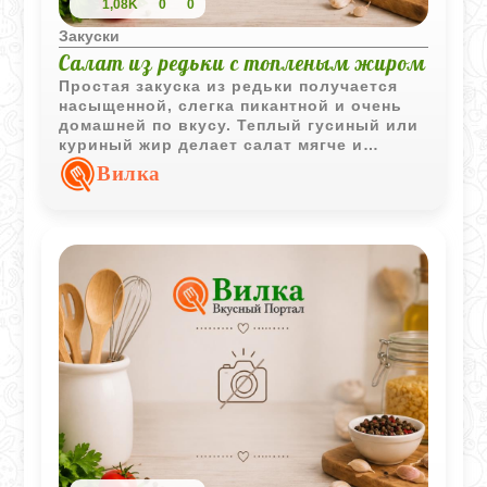
1,08K
0
0
Закуски
Салат из редьки с топленым жиром
Простая закуска из редьки получается
насыщенной, слегка пикантной и очень
домашней по вкусу. Теплый гусиный или
куриный жир делает салат мягче и
ароматнее, а свежая зелень добавляет
Вилка
приятную свежесть.