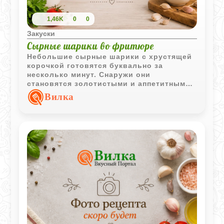
1,46K
0
0
Закуски
Сырные шарики во фритюре
Небольшие сырные шарики с хрустящей
корочкой готовятся буквально за
несколько минут. Снаружи они
становятся золотистыми и аппетитными,
а внутри остаются мягкими и тягучими.
Вилка
Отличная горячая закуска для уютного
домашнего вечера.