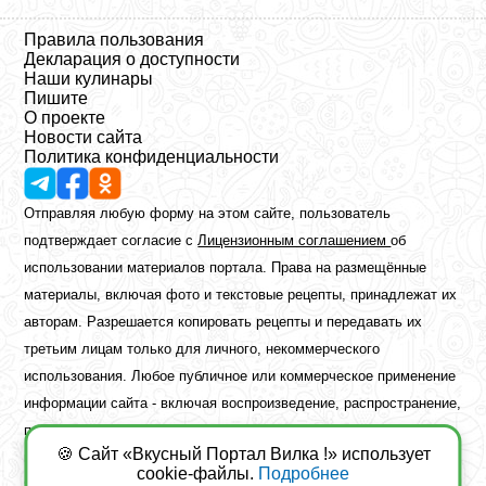
Правила пользования
Декларация о доступности
Наши кулинары
Пишите
О проекте
Новости сайта
Политика конфиденциальности
Отправляя любую форму на этом сайте, пользователь
подтверждает согласие с
Лицензионным соглашением
об
использовании материалов портала. Права на размещённые
материалы, включая фото и текстовые рецепты, принадлежат их
авторам. Разрешается копировать рецепты и передавать их
третьим лицам только для личного, некоммерческого
использования. Любое публичное или коммерческое применение
информации сайта - включая воспроизведение, распространение,
публикацию или обработку - возможно лишь при наличии
🍪 Сайт «Вкусный Портал Вилка !» использует
предварительного письменного разрешения правообладателя.
cookie-файлы.
Подробнее
Copyright ©2026 Вкусный Портал Вилка