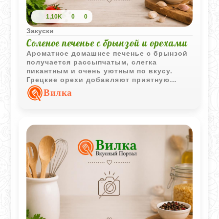
1,10K
0
0
Закуски
Соленое печенье с брынзой и орехами
Ароматное домашнее печенье с брынзой
получается рассыпчатым, слегка
пикантным и очень уютным по вкусу.
Грецкие орехи добавляют приятную
текстуру, а легкая перечная нотка делает
Вилка
выпечку особенно интересной.