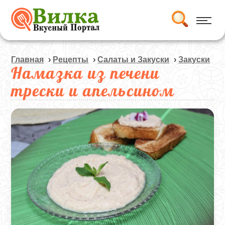
Главная
›
Рецепты
›
Салаты и Закуски
›
Закуски
Намазка из печени
трески и апельсином