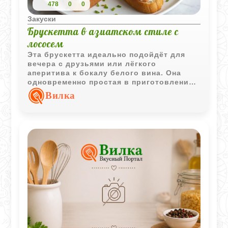
478
0
0
Закуски
Брускетта в азиатском стиле с
лососем
Эта брускетта идеально подойдёт для
вечера с друзьями или лёгкого
аперитива к бокалу белого вина. Она
одновременно простая в приготовлении
и эффектная по подаче: яркие цвета,
Вилка
свежие ингредиенты и неожиданный
азиатский акцент делают её маленьким
кулинарным сюрпризом.