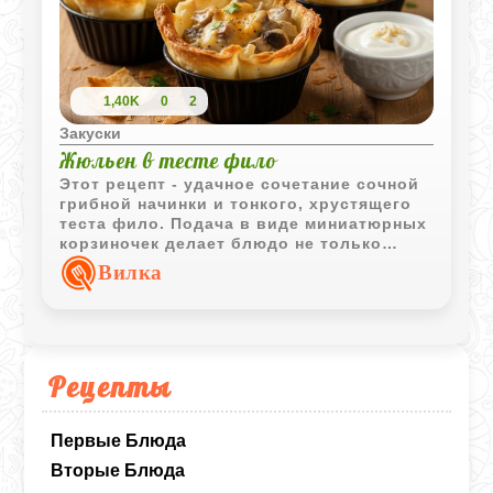
1,40K
0
2
Закуски
Жюльен в тесте фило
Этот рецепт - удачное сочетание сочной
грибной начинки и тонкого, хрустящего
теста фило. Подача в виде миниатюрных
корзиночек делает блюдо не только
аппетитным, но и нарядным. Такие
Вилка
жюльены отлично смотрятся на
праздничном столе, но подойдут и для
уютного домашнего ужина - вкусно,
красиво и просто в приготовлении.
Рецепты
Первые Блюда
Вторые Блюда