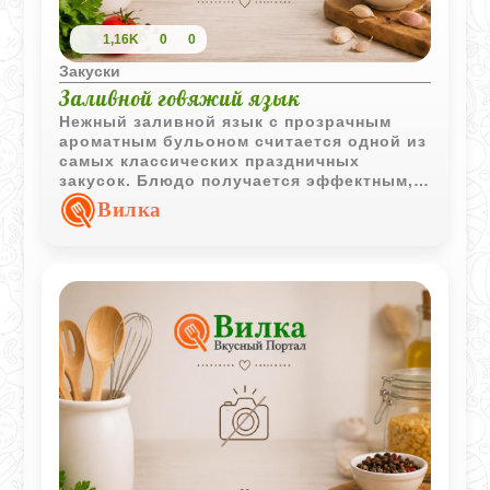
1,16K
0
0
Закуски
Заливной говяжий язык
Нежный заливной язык с прозрачным
ароматным бульоном считается одной из
самых классических праздничных
закусок. Блюдо получается эффектным,
насыщенным по вкусу и отлично
Вилка
подходит для холодной подачи.