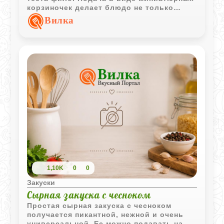
корзиночек делает блюдо не только
аппетитным, но и нарядным. Такие
Вилка
жюльены отлично смотрятся на
праздничном столе, но подойдут и для
уютного домашнего ужина - вкусно,
красиво и просто в приготовлении.
1,10K
0
0
Закуски
Сырная закуска с чесноком
Простая сырная закуска с чесноком
получается пикантной, нежной и очень
универсальной. Ее можно подавать на