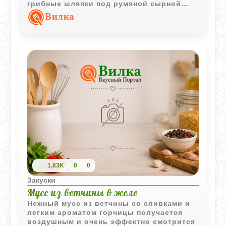
грибные шляпки под румяной сырной
корочкой отлично подходят как горячая
Вилка
закуска или дополнение к овощному
столу.
1,83K
0
0
Закуски
Мусс из ветчины в желе
Нежный мусс из ветчины со сливками и
легким ароматом горчицы получается
воздушным и очень эффектно смотрится