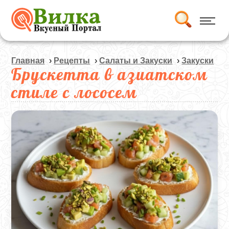
Главная
›
Рецепты
›
Салаты и Закуски
›
Закуски
Брускетта в азиатском
стиле с лососем