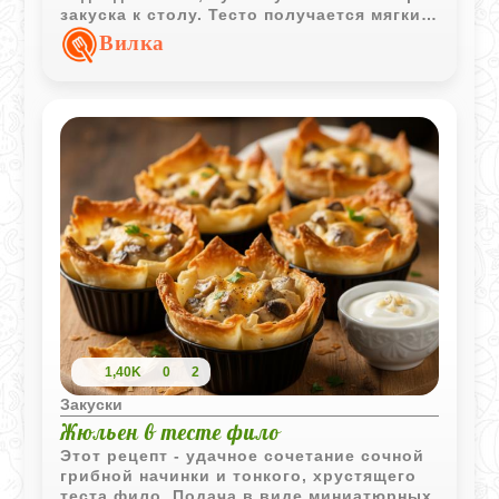
закуска к столу. Тесто получается мягким
и пластичным, а сверху появляется
Вилка
аппетитная румяная корочка с крупной
солью или ароматным тмином.
1,40K
0
2
Закуски
Жюльен в тесте фило
Этот рецепт - удачное сочетание сочной
грибной начинки и тонкого, хрустящего
теста фило. Подача в виде миниатюрных