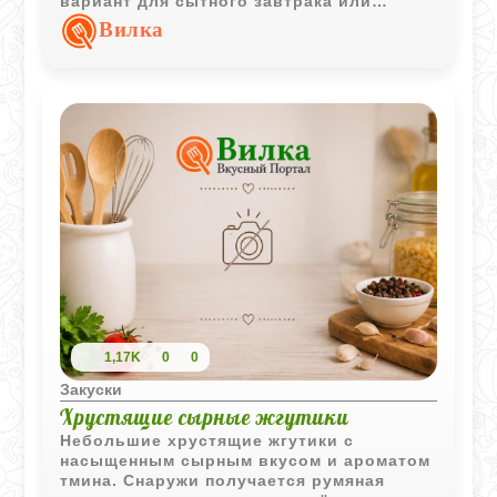
вариант для сытного завтрака или
праздничного стола. Легкая сладость
Вилка
мёда и пикантные нотки алкоголя делают
вкус богатым и утонченным, а текстура
получается по-настоящему кремовой.
Побалуйте себя и близких этой
аппетитной закуской, которая готовится
совсем не сложно!
1,17K
0
0
Закуски
Хрустящие сырные жгутики
Небольшие хрустящие жгутики с
насыщенным сырным вкусом и ароматом
тмина. Снаружи получается румяная