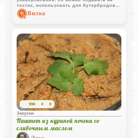
тостах, использовать для бутербродов
или как дополнение к праздничному
Вилка
столу.
990
0
0
Закуски
Паштет из куриной печени со
сливочным маслом
Лиза