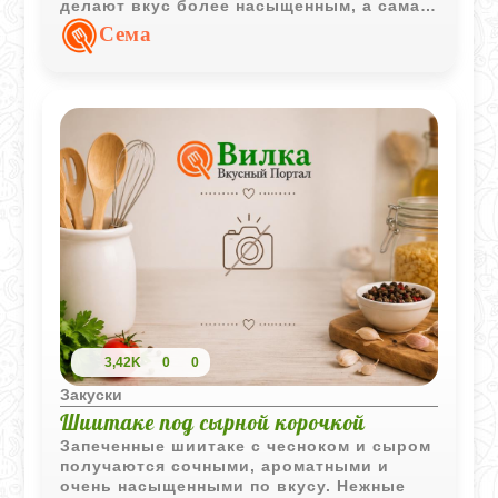
делают вкус более насыщенным, а сама
закуска отлично подходит для летнего
Сема
стола.
3,42K
0
0
Закуски
Шиитаке под сырной корочкой
Запеченные шиитаке с чесноком и сыром
получаются сочными, ароматными и
очень насыщенными по вкусу. Нежные