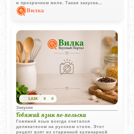
в прозрачном желе. Такая закуска
особенно хорошо подходит для
Вилка
праздничной подачи в порционных
формочках.
1,63K
0
0
Закуски
Говяжий язык по-польски
Говяжий язык всегда считался
деликатесом на русском столе. Этот
рецепт взят из старинной кулинарной