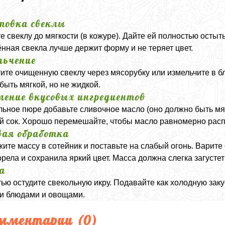
товка свеклы
е свеклу до мягкости (в кожуре). Дайте ей полностью остыть
нная свекла лучше держит форму и не теряет цвет.
ьчение
ите очищенную свеклу через мясорубку или измельчите в 
быть мягкой, но не жидкой.
ление вкусовых ингредиентов
льное пюре добавьте сливочное масло (оно должно быть мя
 сок. Хорошо перемешайте, чтобы масло равномерно расп
вая обработка
ите массу в сотейник и поставьте на слабый огонь. Варите
орела и сохранила яркий цвет. Масса должна слегка загустет
а
ью остудите свекольную икру. Подавайте как холодную закус
и блюдами и овощами.
мментарии (
0
)