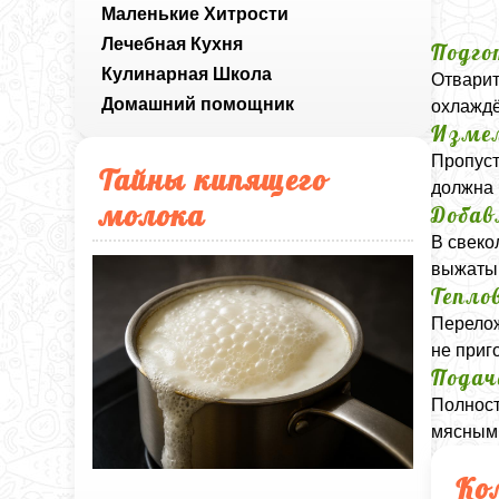
Маленькие Хитрости
Лечебная Кухня
Подго
Кулинарная Школа
Отварит
Домашний помощник
охлаждё
Измел
Пропуст
Тайны кипящего
должна 
молока
Добав
В свеко
выжатый
Тепло
Перелож
не приг
Подач
Полност
мясным
Ко