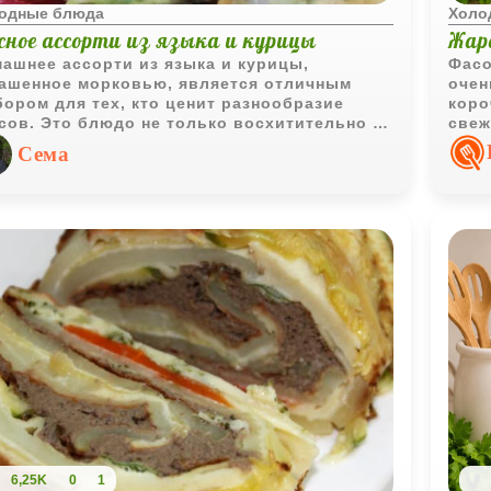
одные блюда
Холо
сное ассорти из языка и курицы
Жар
ашнее ассорти из языка и курицы,
Фасо
ашенное морковью, является отличным
очен
ором для тех, кто ценит разнообразие
коро
сов. Это блюдо не только восхитительно на
свеж
с, но и прекрасно выглядит на столе,
так 
Сема
авляя яркие краски и аппетитный вид к
ему обеду или ужину.
6,25K
0
1