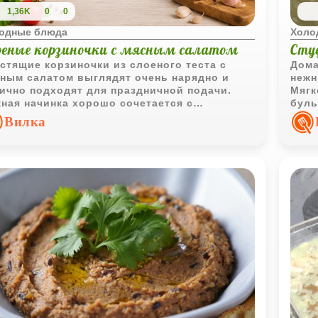
1,36K
0
0
одные блюда
Холо
оеные корзиночки с мясным салатом
Сту
стящие корзиночки из слоеного теста с
Дома
ным салатом выглядят очень нарядно и
нежн
ично подходят для праздничной подачи.
Мягк
ная начинка хорошо сочетается с
буль
душным тестом, а свежие листья салата
спец
Вилка
авляют легкость и свежесть.
отли