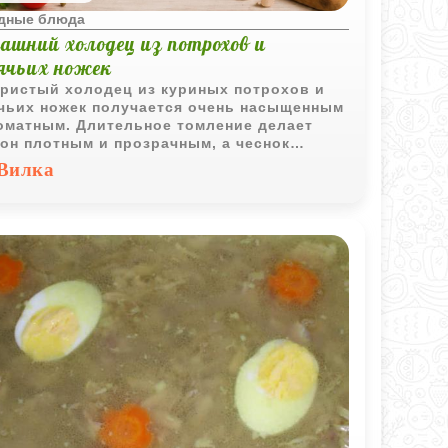
дные блюда
ашний холодец из потрохов и
ячьих ножек
ристый холодец из куриных потрохов и
чьих ножек получается очень насыщенным
оматным. Длительное томление делает
он плотным и прозрачным, а чеснок
вляет блюду выразительный домашний
Вилка
.