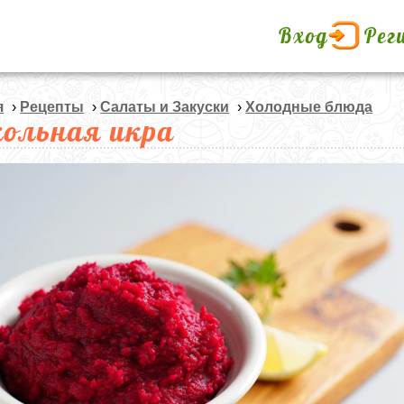
Вход
Рег
я
›
Рецепты
›
Салаты и Закуски
›
Холодные блюда
кольная икра