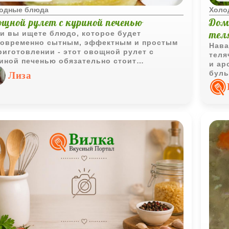
одные блюда
Холо
ощной рулет с куриной печенью
Дом
тел
и вы ищете блюдо, которое будет
овременно сытным, эффектным и простым
Нава
риготовлении - этот овощной рулет с
теля
иной печенью обязательно стоит
и ар
робовать. Он объединяет в себе сочные
буль
Лиза
щи, нежную печёночную начинку и
доба
отистую корочку из кляра.
вкус