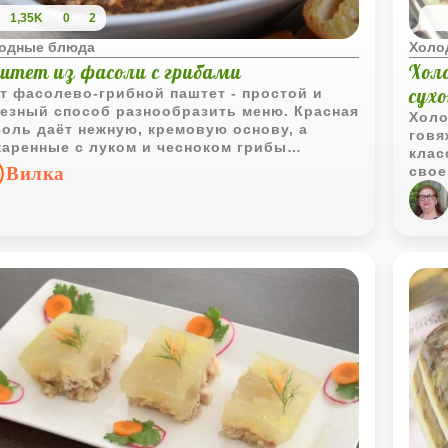
1,35K
0
2
одные блюда
Холо
штет из фасоли с грибами
Хол
сух
т фасолево‑грибной паштет - простой и
езный способ разнообразить меню. Красная
Холо
оль даёт нежную, кремовую основу, а
говя
аренные с луком и чесноком грибы
клас
авляют насыщенный вкус и аромат.
Вилка
свое
ного кинзы и растительного масла - и
благ
учается лёгкая, питательная намазка с
осно
ятной текстурой. Паштет отлично подходит
длит
 тостов, крекеров или лёгких перекусов и
свое
красно хранится в холодильнике,
а та
новясь только вкуснее.
колл
кожи
холо
горч