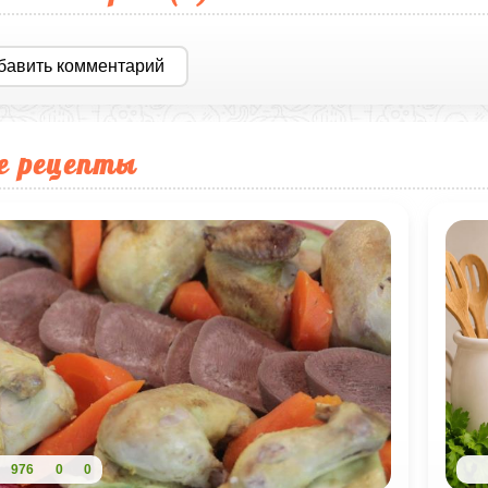
бавить комментарий
е рецепты
976
0
0