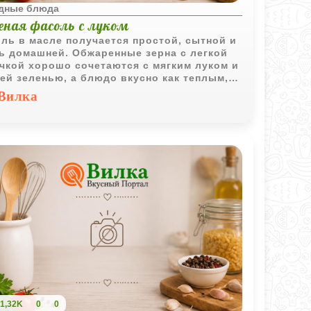
дные блюда
еная фасоль с луком
ль в масле получается простой, сытной и
ь домашней. Обжаренные зерна с легкой
чкой хорошо сочетаются с мягким луком и
ей зеленью, а блюдо вкусно как теплым,
и охлажденным.
Вилка
1,32K
0
0