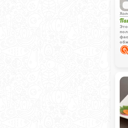
Хол
Па
Это
пол
фас
обж
доб
Нем
пол
при
для
пре
ста