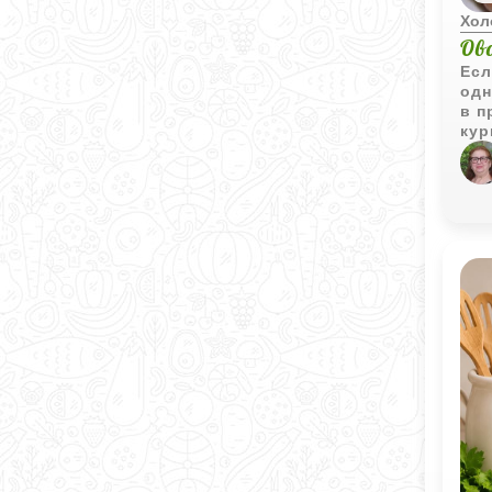
Хол
Ов
Есл
одн
в п
кур
поп
ово
зол