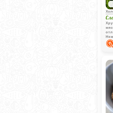
Хол
Сл
Хру
мяс
отл
Неж
воз
доб