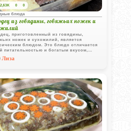
2,63K
0
0
дные блюда
одец из говядины, говяжьих ножек и
ожилий
дец, приготовленный из говядины,
жьих ножек и сухожилий, является
сическим блюдом. Это блюдо отличается
й питательностью и богатым вкусом,
одаря сочетанию мяса и желатиновой
Лиза
вы, которая образуется в процессе
ельного варения. Это блюдо отличается
й питательностью и насыщенным вкусом,
кже является отличным источником
агена, который полезен для суставов и
. Холодец традиционно подается
дным и часто украшается зеленью и
ицей.