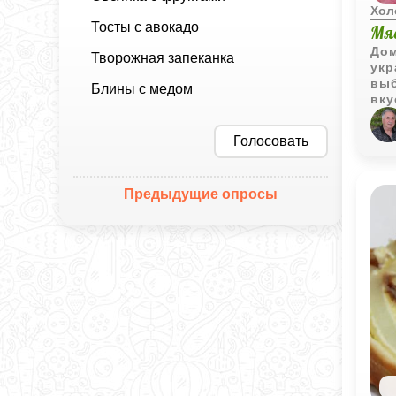
Хол
Тосты с авокадо
Мя
Дом
Творожная запеканка
укр
выб
Блины с медом
вку
вку
доб
Голосовать
ваш
Предыдущие опросы