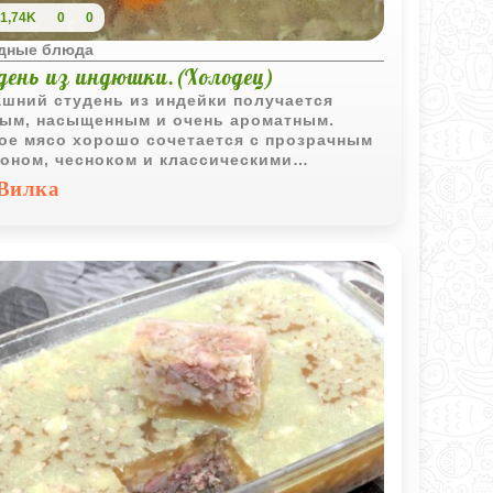
1,74K
0
0
дные блюда
день из индюшки.(Холодец)
шний студень из индейки получается
ым, насыщенным и очень ароматным.
ое мясо хорошо сочетается с прозрачным
оном, чесноком и классическими
иями, а благодаря желатину холодец
Вилка
чно держит форму.