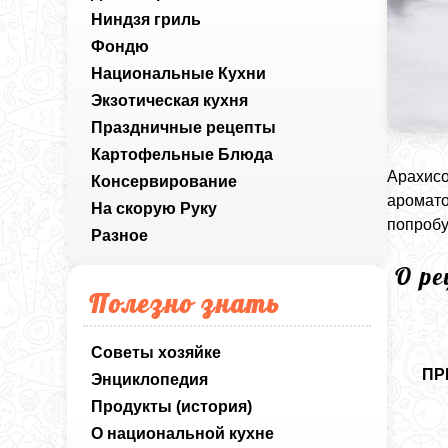
Ниндзя гриль
Фондю
Национальные Кухни
Экзотическая кухня
Праздничные рецепты
Картофельные Блюда
Арахисо
Консервирование
аромато
На скорую Руку
попробу
Разное
О р
Полезно знать
Советы хозяйке
ПР
Энциклопедия
Продукты (история)
О национальной кухне