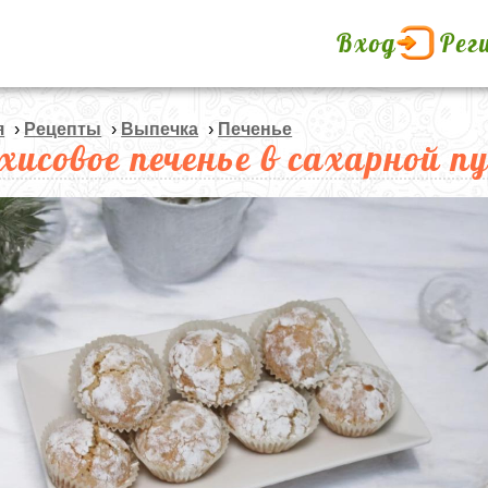
Вход
Рег
я
›
Рецепты
›
Выпечка
›
Печенье
хисовое печенье в сахарной п