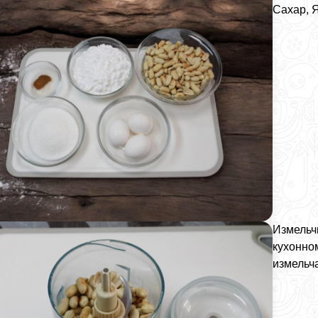
Сахар, Я
Измельч
кухонно
измельч