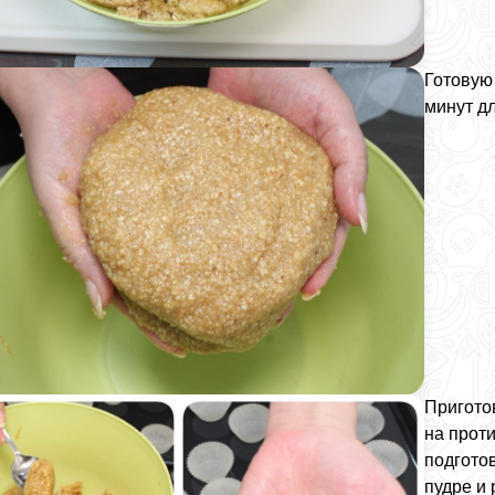
Готовую 
минут д
Пригото
на прот
подгото
пудре и