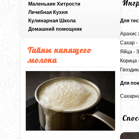
Инг
Маленькие Хитрости
Лечебная Кухня
Кулинарная Школа
Для тес
Домашний помощник
Арахис 
Сахар -
Тайны кипящего
Яйца - 
молока
Корица 
Гвоздик
Для по
Сахарна
Спо