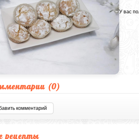
У вас п
мментарии (
0
)
бавить комментарий
е рецепты