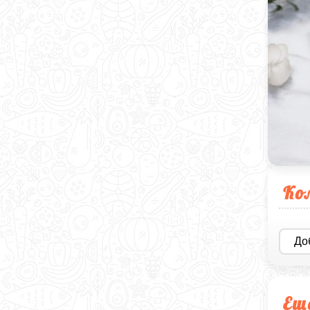
Ко
До
Ещ