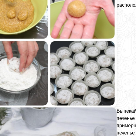
располо
Выпекайт
печенье 
примерн
печенье