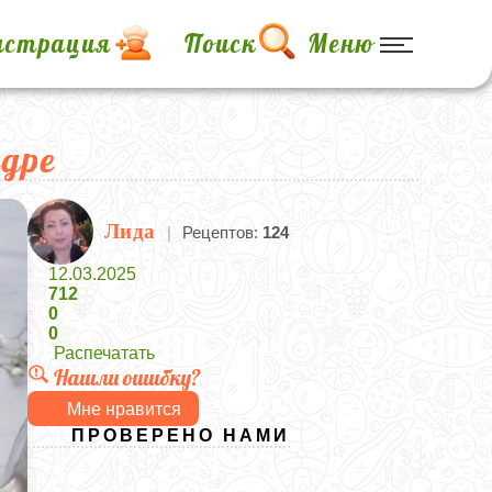
истрация
Поиск
Меню
удре
Лида
|
Рецептов:
124
12.03.2025
712
0
0
Распечатать
Нашли ошибку?
Мне нравится
ПРОВЕРЕНО НАМИ