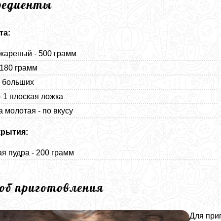
редиенты
та:
жареный - 500 грамм
 180 грамм
3 больших
- 1 плоская ложка
а молотая - по вкусу
крытия:
я пудра - 200 грамм
соб приготовления
Для при