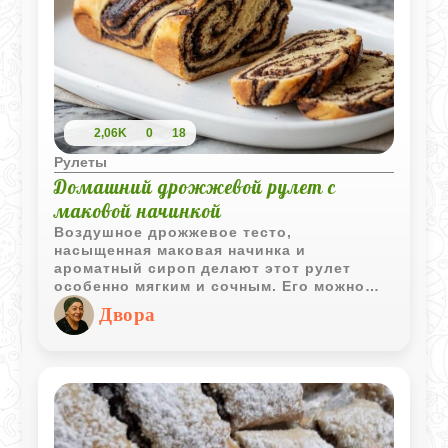
2,06K
0
18
Рулеты
Домашний дрожжевой рулет с
маковой начинкой
Воздушное дрожжевое тесто,
насыщенная маковая начинка и
ароматный сироп делают этот рулет
особенно мягким и сочным. Его можно
приготовить к семейному чаепитию,
Двора
праздничному столу или просто для
уютного домашнего вечера.