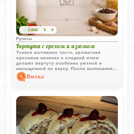
2,92K
0
0
Рулеты
Вертута с орехом и изюмом
Тонкое вытяжное тесто, ароматная
ореховая начинка и сладкий изюм
делают вертуту особенно уютной и
насыщенной по вкусу. После выпекания
рулет получается хрустящим снаружи и
Вилка
мягким внутри.