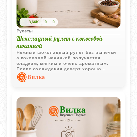
3,66K
0
0
Рулеты
Шоколадный рулет с кокосовой
начинкой
Нежный шоколадный рулет без выпечки
с кокосовой начинкой получается
сладким, мягким и очень ароматным.
После охлаждения десерт хорошо
держит форму и красиво смотрится в
Вилка
нарезке.