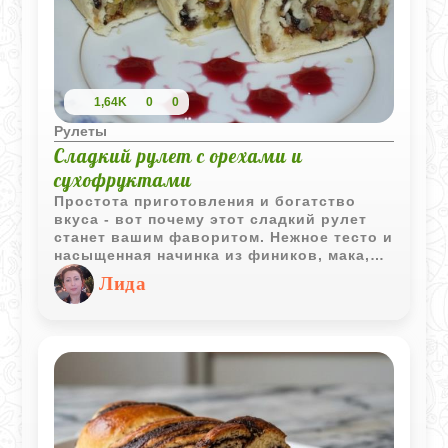
1,64K
0
0
Рулеты
Сладкий рулет с орехами и
сухофруктами
Простота приготовления и богатство
вкуса - вот почему этот сладкий рулет
станет вашим фаворитом. Нежное тесто и
насыщенная начинка из фиников, мака,
орехов и сухофруктов - всё, что нужно
Лида
для уютного чаепития или праздничного
десерта.