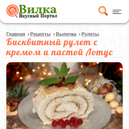
Главная
›
Рецепты
›
Выпечка
›
Рулеты
Бисквитный рулет с
кремом и пастой Лотус