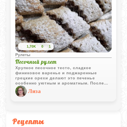
1,70K
0
1
Рулеты
Песочный рулет
Хрупкое песочное тесто, сладкое
финиковое варенье и поджаренные
грецкие орехи делают это печенье
особенно уютным и ароматным. После
выпекания рулетики получаются
Лиза
рассыпчатыми и отлично подходят к чаю
или кофе.
Рецепты