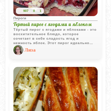
907
0
1
Пироги
Тертый пирог с ягодами и яблоком
Тёртый пирог с ягодами и яблоками - это
восхитительное блюдо, которое
сочетает в себе сладость ягод и
нежность яблок. Этот пирог идеально
подходит для семейных посиделок или
Лиза
праздничного стола.