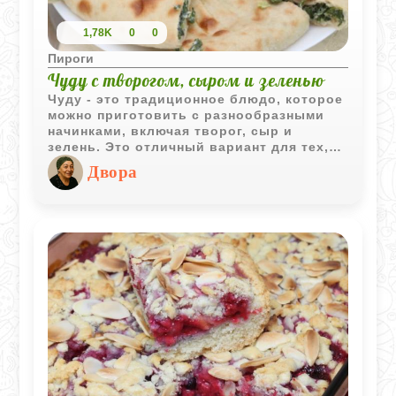
1,78K
0
0
Пироги
Чуду с творогом, сыром и зеленью
Чуду - это традиционное блюдо, которое
можно приготовить с разнообразными
начинками, включая творог, сыр и
зелень. Это отличный вариант для тех,
кто ищет что-то новое и вкусное для
Двора
своего стола. Приготовление чуду не
требует много времени, и вы можете
наслаждаться этим блюдом в любое
время дня. Сочетание мягкого творога,
ароматного сыра и свежей зелени делает
чуду не только вкусным, но и полезным
выбором.