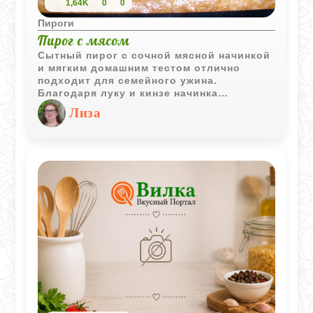
1,64K
0
0
Пироги
Пирог с мясом
Сытный пирог с сочной мясной начинкой
и мягким домашним тестом отлично
подходит для семейного ужина.
Благодаря луку и кинзе начинка
получается ароматной, а румяная
Лиза
корочка делает выпечку особенно
аппетитной.