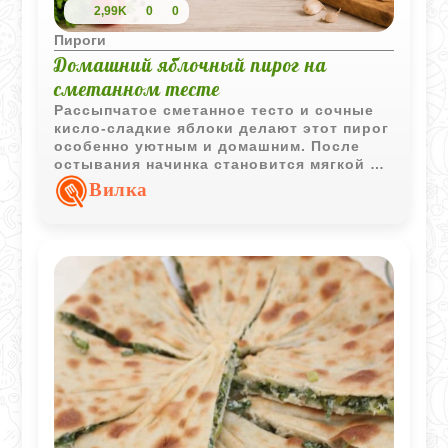
2,99K
0
0
Пироги
Домашний яблочный пирог на
сметанном тесте
Рассыпчатое сметанное тесто и сочные
кисло-сладкие яблоки делают этот пирог
особенно уютным и домашним. После
остывания начинка становится мягкой и
ароматной, а тесто приятно хрустит по
Вилка
краям.