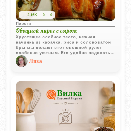
2,16K
0
0
Пироги
Овощной пирог с сыром
Хрустящее слоёное тесто, нежная
начинка из кабачка, риса и солоноватой
брынзы делают этот овощной рулет
особенно уютным. Его удобно подавать
как горячим, так и полностью остывшим -
Лиза
вкус остаётся насыщенным и
гармоничным.