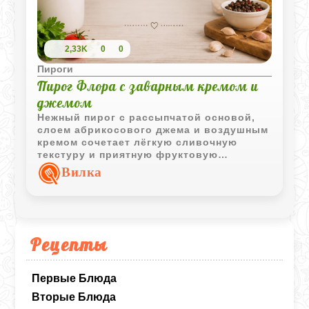
2,33K
0
0
Пироги
Пирог Флора с заварным кремом и
джемом
Нежный пирог с рассыпчатой основой,
слоем абрикосового джема и воздушным
кремом сочетает лёгкую сливочную
текстуру и приятную фруктовую
кислинку. Такой десерт выглядит
Вилка
нарядно и хорошо подходит для
домашнего чаепития.
Рецепты
Первые Блюда
Вторые Блюда