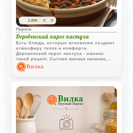
2,49K
0
0
Пироги
Деревенский пирог пастуха
Есть блюда, которые мгновенно создают
атмосферу тепла и комфорта.
Деревенский пирог пастуха - именно
такой рецепт. Сытная мясная начинка,
нежное картофельное пюре и золотистая
Вилка
корочка сверху превращают его в
идеальное блюдо для семейного ужина
или дружеских посиделок.