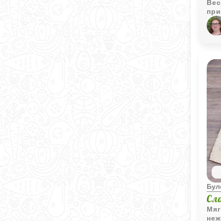
Вес
при
ста
лиш
раз
хоч
воз
Бул
Сл
Мяг
неж