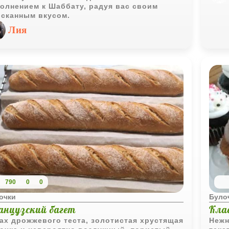
олнением к Шаббату, радуя вас своим
сканным вкусом.
Лия
790
0
0
очки
Було
анцузский багет
Кла
ах дрожжевого теста, золотистая хрустящая
Нежн