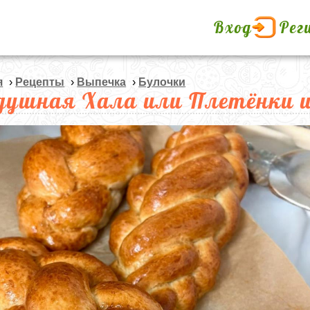
Вход
Рег
я
›
Рецепты
›
Выпечка
›
Булочки
душная Хала или Плетёнки 