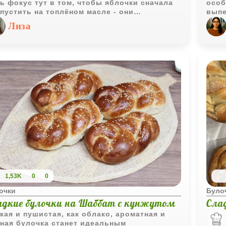
ь фокус тут в том, чтобы яблочки сначала
особ
пустить на топлёном масле - они
выпе
новятся нежными, почти карамельными, и
полу
Лиза
няя влага уходит, так что тесто снизу не
внут
мокает. Это идеальный вариант к чаю, когда
ется чего-то домашнего, но нет времени
иться со сложным тестом.
1,53K
0
0
очки
Було
адкие булочки на Шаббат с кунжутом
Сла
кая и пушистая, как облако, ароматная и
ная булочка станет идеальным