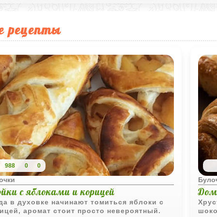
е рецепты
988
0
0
очки
Було
ойки с яблоками и корицей
Дом
да в духовке начинают томиться яблоки с
Хрус
ицей, аромат стоит просто невероятный.
шоко