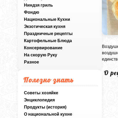
Ниндзя гриль
Фондю
Национальные Кухни
Экзотическая кухня
Праздничные рецепты
Картофельные Блюда
Воздушн
Консервирование
воздушн
На скорую Руку
единств
Разное
О р
Полезно знать
Советы хозяйке
Энциклопедия
Продукты (история)
О национальной кухне