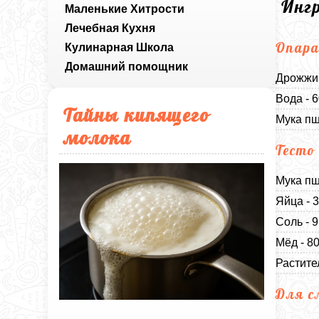
Инг
Маленькие Хитрости
Лечебная Кухня
Опар
Кулинарная Школа
Домашний помощник
Дрожжи 
Вода - 
Тайны кипящего
Мука пш
молока
Тесто
Мука пш
Яйца - 
Соль - 
Мёд - 8
Растите
Для 