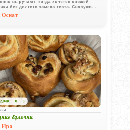
енно выручают, когда хочется свежей
чки без долгого замеса теста. Снаружи
чается румяная слоистая корочка, а
Оснат
ри - мягкий растопленный шоколад.
2,04K
0
0
чки
дкие булочки
Ира