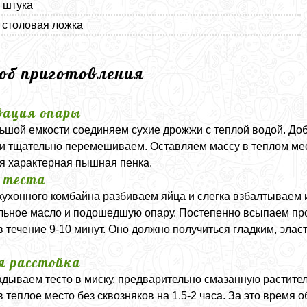
1 штука
1 столовая ложка
соб приготовления
ация опары
ьшой емкости соединяем сухие дрожжи с теплой водой. До
и тщательно перемешиваем. Оставляем массу в теплом мест
я характерная пышная пенка.
 теста
кухонного комбайна разбиваем яйца и слегка взбалтываем 
льное масло и подошедшую опару. Постепенно всыпаем пр
в течение 9-10 минут. Оно должно получиться гладким, эла
я расстойка
дываем тесто в миску, предварительно смазанную растит
в теплое место без сквозняков на 1.5-2 часа. За это время