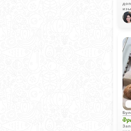
доп
изы
Бул
Фр
Зап