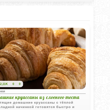
2,11K
0
0
чки
ашние круассаны из слоеного теста
тящие домашние круассаны с тёплой
ладной начинкой готовятся быстро и