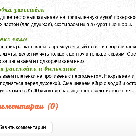
вка заготовок
шее тесто выкладываем на припыленную мукой поверхнос
х частей (для двух хал), скатываем их в аккуратные шары.
ние халы
шарик раскатываем в прямоугольный пласт и сворачиваем 
 жгуты, делая их чуть толще к центру и тоньше к краям. Со
 защипываем и подворачиваем вниз.
я расстойка и выпекание
ваем плетенки на противень с пергаментом. Накрываем и о
подняться перед духовкой. Смешиваем яйцо с водой и ос
дусах около 35-40 минут до насыщенного золотистого цвета
мментарии (
0
)
бавить комментарий