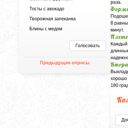
раза.
Формо
Тосты с авокадо
Подошед
Творожная запеканка
8 равны
Блины с медом
минут.
Плете
Каждый 
Голосовать
длинные
надежно
Предыдущие опросы
Втора
Выклады
хорошо 
180 гра
Ко
До