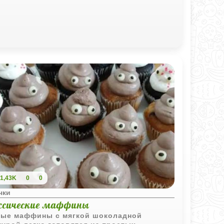
1,43K
0
0
чки
ссические маффины
ые маффины с мягкой шоколадной