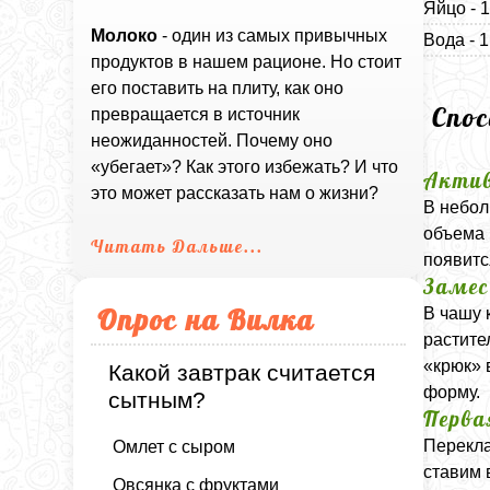
Яйцо - 
Молоко
- один из самых привычных
Вода - 
продуктов в нашем рационе. Но стоит
его поставить на плиту, как оно
Спо
превращается в источник
неожиданностей. Почему оно
«убегает»? Как этого избежать? И что
Актив
это может рассказать нам о жизни?
В небол
объема 
Читать Дальше...
появитс
Замес
Опрос на Вилка
В чашу 
растите
«крюк» 
Какой завтрак считается
форму.
сытным?
Перва
Перекла
Омлет с сыром
ставим 
Овсянка с фруктами