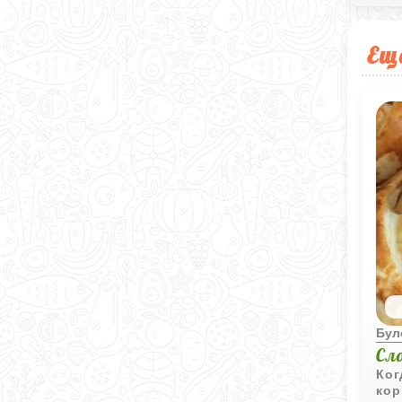
Ещ
Бул
Сл
Ког
кор