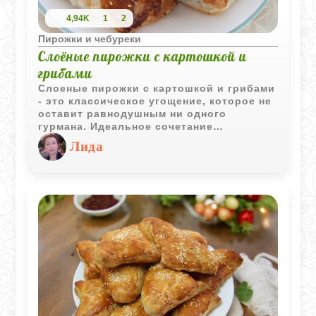
4,94K
1
2
Пирожки и чебуреки
Слоёные пирожки с картошкой и
грибами
Слоеные пирожки с картошкой и грибами
- это классическое угощение, которое не
оставит равнодушным ни одного
гурмана. Идеальное сочетание
хрустящего теста, ароматной картошки и
Лида
сочных грибов. Попробуйте приготовить
их самостоятельно и удивите своих
близких неповторимым вкусом домашней
выпечки! Подавать их можно как в
горячем, так и в холодном виде.