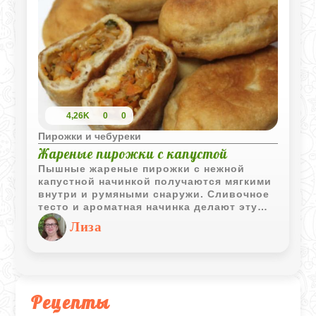
4,26K
0
0
Пирожки и чебуреки
Жареные пирожки с капустой
Пышные жареные пирожки с нежной
капустной начинкой получаются мягкими
внутри и румяными снаружи. Сливочное
тесто и ароматная начинка делают эту
домашнюю выпечку особенно уютной и
Лиза
вкусной.
Рецепты