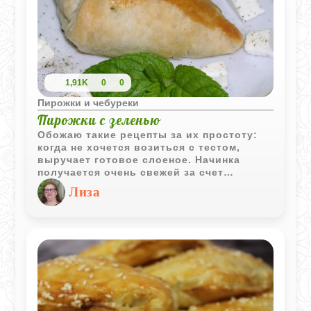
1,91K
0
0
Пирожки и чебуреки
Пирожки с зеленью
Обожаю такие рецепты за их простоту:
когда не хочется возиться с тестом,
выручает готовое слоеное. Начинка
получается очень свежей за счет
большого количества зелени и
Лиза
необычной нотки мяты. Брынза дает
нужную соленость, поэтому с солью
будьте осторожнее - лучше сначала
попробовать сыр. Такие пирожки
улетают со стола еще горячими, но и на
следующий день (если останутся) они
очень вкусные.