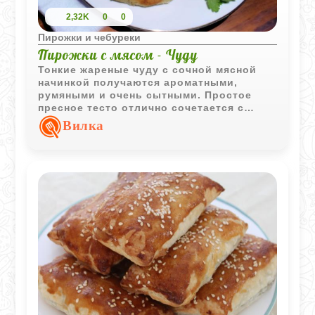
2,32K
0
0
Пирожки и чебуреки
Пирожки с мясом - Чуду
Тонкие жареные чуду с сочной мясной
начинкой получаются ароматными,
румяными и очень сытными. Простое
пресное тесто отлично сочетается с
насыщенным говяжьим фаршем и луком.
Вилка