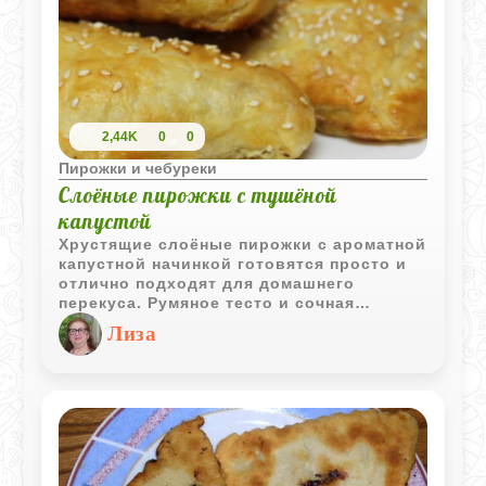
2,44K
0
0
Пирожки и чебуреки
Слоёные пирожки с тушёной
капустой
Хрустящие слоёные пирожки с ароматной
капустной начинкой готовятся просто и
отлично подходят для домашнего
перекуса. Румяное тесто и сочная
овощная начинка делают их особенно
Лиза
аппетитными.