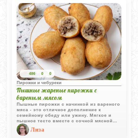
486
0
0
Пирожки и чебуреки
Пышные жареные пирожки с
вареным мясом
Пышные пирожки с начинкой из вареного
мяса - это отличное дополнение к
семейному обеду или ужину. Мягкое и
пышное тесто вместе с сочной мясной
начинкой создают уникальный вкус,
Лиза
который непременно понравится всем
членам семьи. Эти пирожки можно