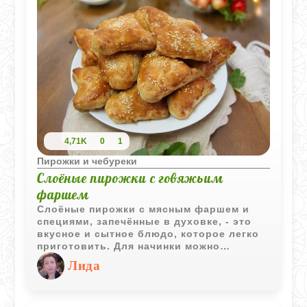
4,71K
0
1
Пирожки и чебуреки
Слоёные пирожки с говяжьим
фаршем
Слоёные пирожки с мясным фаршем и
специями, запечённые в духовке, - это
вкусное и сытное блюдо, которое легко
приготовить. Для начинки можно
использовать свиной, говяжий или
Лида
комбинированный фарш, обжаренный с
луком, томатной пастой и пряностями,
такими как базилик, орегано и чеснок.