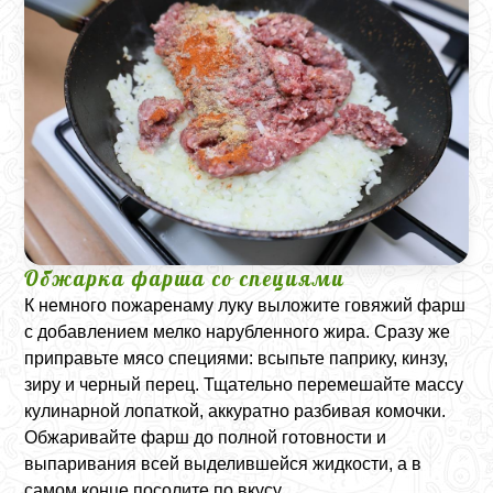
Обжарка фарша со специями
К немного пожаренаму луку выложите говяжий фарш
с добавлением мелко нарубленного жира. Сразу же
приправьте мясо специями: всыпьте паприку, кинзу,
зиру и черный перец. Тщательно перемешайте массу
кулинарной лопаткой, аккуратно разбивая комочки.
Обжаривайте фарш до полной готовности и
выпаривания всей выделившейся жидкости, а в
самом конце посолите по вкусу.