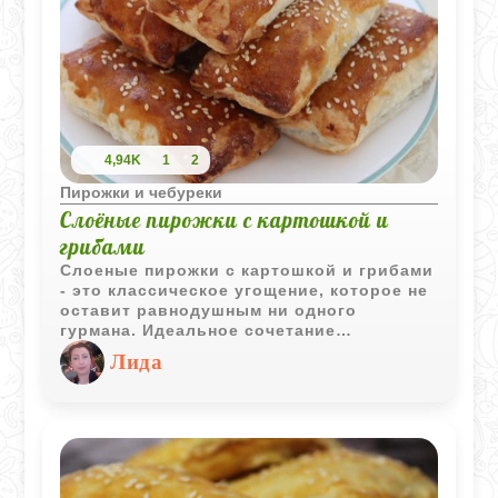
4,94K
1
2
Пирожки и чебуреки
Слоёные пирожки с картошкой и
грибами
Слоеные пирожки с картошкой и грибами
- это классическое угощение, которое не
оставит равнодушным ни одного
гурмана. Идеальное сочетание
хрустящего теста, ароматной картошки и
Лида
сочных грибов. Попробуйте приготовить
их самостоятельно и удивите своих
близких неповторимым вкусом домашней
выпечки! Подавать их можно как в
горячем, так и в холодном виде.