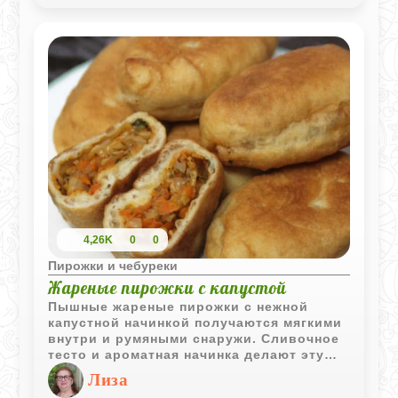
подавать как горячими, так и холодными,
что делает их универсальным блюдом на
любой случай. Порадуйте своих близких
теплой домашней выпечкой!
4,26K
0
0
Пирожки и чебуреки
Жареные пирожки с капустой
Пышные жареные пирожки с нежной
капустной начинкой получаются мягкими
внутри и румяными снаружи. Сливочное
тесто и ароматная начинка делают эту
домашнюю выпечку особенно уютной и
Лиза
вкусной.