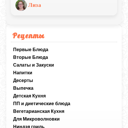
большого количества зелени и
Лиза
необычной нотки мяты. Брынза дает
нужную соленость, поэтому с солью
будьте осторожнее - лучше сначала
попробовать сыр. Такие пирожки
улетают со стола еще горячими, но и на
следующий день (если останутся) они
Рецепты
очень вкусные.
Первые Блюда
Вторые Блюда
Салаты и Закуски
Напитки
Десерты
Выпечка
Детская Кухня
ПП и диетические блюда
Вегетарианская Кухня
Для Микроволновки
Ниндзя гриль