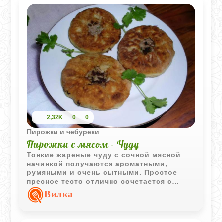
2,32K
0
0
Пирожки и чебуреки
Пирожки с мясом - Чуду
Тонкие жареные чуду с сочной мясной
начинкой получаются ароматными,
румяными и очень сытными. Простое
пресное тесто отлично сочетается с
насыщенным говяжьим фаршем и луком.
Вилка