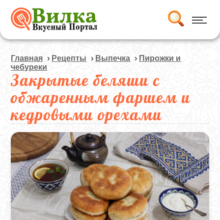
Главная
›
Рецепты
›
Выпечка
›
Пирожки и
чебуреки
Закрытые беляши с
обжаренным фаршем и
кедровыми орехами