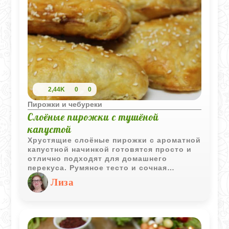
2,44K
0
0
Пирожки и чебуреки
Слоёные пирожки с тушёной
капустой
Хрустящие слоёные пирожки с ароматной
капустной начинкой готовятся просто и
отлично подходят для домашнего
перекуса. Румяное тесто и сочная
овощная начинка делают их особенно
Лиза
аппетитными.