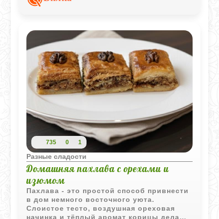
чашкой кофе.
735
0
1
Разные сладости
Домашняя пахлава с орехами и
изюмом
Пахлава - это простой способ привнести
в дом немного восточного уюта.
Слоистое тесто, воздушная ореховая
начинка и тёплый аромат корицы делают