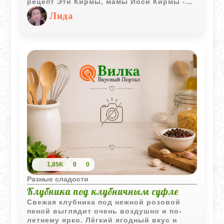
рецепт Эти Кирмы, мамы Йоси Кирмы -
простой в исполнении, но удивительно
Лида
вкусный. Тонкая карамельная оболочка
из кленового сиропа покрывает семечки
и орехи, а кукурузные хлопья придают
приятный хруст. Отличный вариант
быстрого десерта к чаю: его можно
просто ломать руками и наслаждаться.
Печенье мамы Эти - в память о Йоси
Кирме (светлая память). Приготовлено ко
Дню памяти.
1,85K
0
0
Разные сладости
Клубника под клубничным суфле
Свежая клубника под нежной розовой
пеной выглядит очень воздушно и по-
летнему ярко. Лёгкий ягодный вкус и