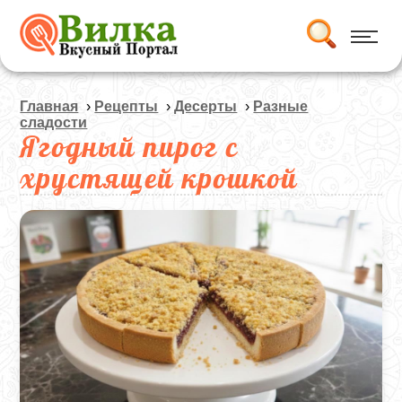
Главная
›
Рецепты
›
Десерты
›
Разные
сладости
Ягодный пирог с
хрустящей крошкой