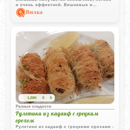
и очень эффектной. Вишневые и
цитрусовые нотки отлично сочетаются с
Вилка
мягкой текстурой десерта.
1,08K
0
0
Разные сладости
Рулетики из кадаиф с грецким
орехом
Рулетики из кадаиф с грецкими орехами -