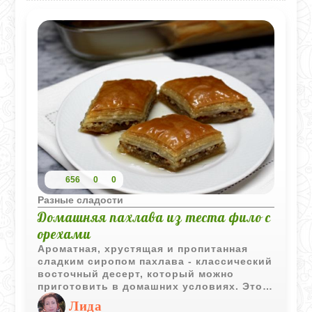
656
0
0
Разные сладости
Домашняя пахлава из теста фило с
орехами
Ароматная, хрустящая и пропитанная
сладким сиропом пахлава - классический
восточный десерт, который можно
приготовить в домашних условиях. Этот
рецепт раскроет секрет идеальной
Лида
пахлавы, сделанной из тонкого теста