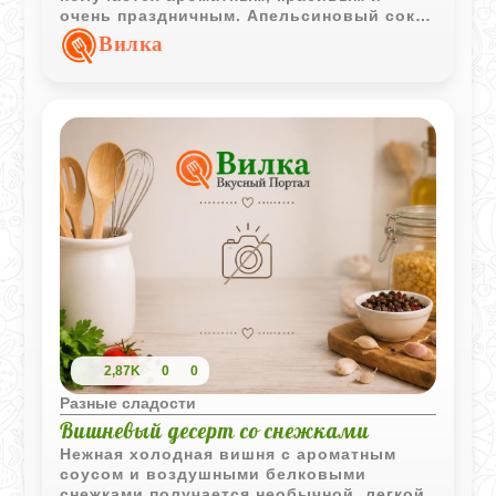
очень праздничным. Апельсиновый сок
делает начинку более свежей и
Вилка
выразительной по вкусу.
2,87K
0
0
Разные сладости
Вишневый десерт со снежками
Нежная холодная вишня с ароматным
соусом и воздушными белковыми
снежками получается необычной, легкой