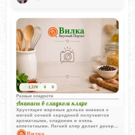
фило и богатой ореховой начинки.
1,37K
0
0
Разные сладости
Ананасы в сладком кляре
Хрустящие жареные дольки ананаса с
мягкой сочной серединой получаются
ароматными, сладкими и очень
аппетитными. Легкий кляр делает десерт
особенно нежным и отлично сочетается с
Вилка