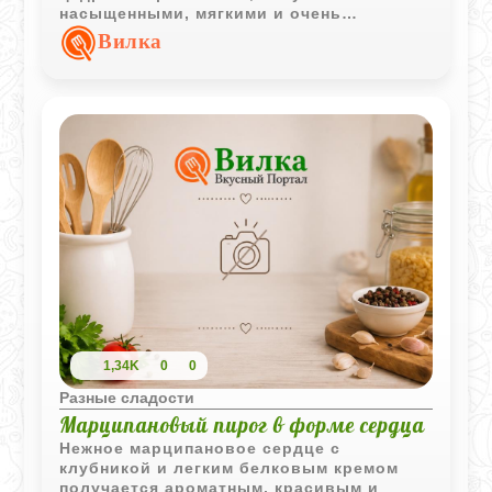
насыщенными, мягкими и очень
выразительными по вкусу. Такой десерт
Вилка
отлично подходит для праздничной
подачи.
1,34K
0
0
Разные сладости
Марципановый пирог в форме сердца
Нежное марципановое сердце с
клубникой и легким белковым кремом
получается ароматным, красивым и