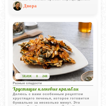
её идеальным десертом для семейных
Двора
вечеров и праздников. Главное - хорошо
подготовить ингредиенты: размягчить
масло, охладить белки, подсушить
орехи. Дальше всё легко: раскатать
слои, собрать, украсить и отправить в
духовку. Через полчаса дом наполняется
ароматом, от которого сложно устоять.
18,41K
0
248
Разные сладости
Хрустящие кленовые крамблы
Делюсь с вами особенным рецептом
хрустящего печенья, которое готовится
буквально за несколько минут. Это