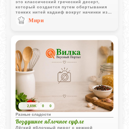
это классический греческий десерт,
который создается путем обертывания
тонких нитей кадаиф вокруг начинки из
орехов и последующей пропитки
Мири
сладким сиропом. Этот десерт,
приготовленный из нескольких простых
ингредиентов, легко можно сделать в
домашних условиях, и он
гарантированно удивит вас своим
уникальным вкусом!
2,69K
0
0
Разные сладости
Воздушное яблочное суфле
Лёгкий яблочный пирог с нежной