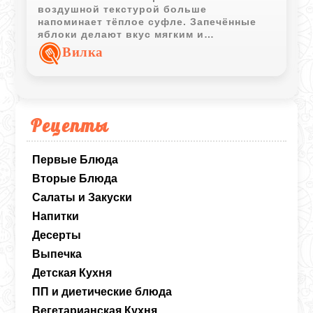
воздушной текстурой больше
напоминает тёплое суфле. Запечённые
яблоки делают вкус мягким и
насыщенным, а взбитые белки придают
Вилка
десерту особую лёгкость.
Рецепты
Первые Блюда
Вторые Блюда
Салаты и Закуски
Напитки
Десерты
Выпечка
Детская Кухня
ПП и диетические блюда
Вегетарианская Кухня