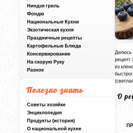
Ниндзя гриль
Фондю
Национальные Кухни
Экзотическая кухня
Праздничные рецепты
Картофельные Блюда
Делюсь 
Консервирование
рецепт 
На скорую Руку
из клен
Разное
быстрог
(светла
Полезно знать
О р
Советы хозяйке
Энциклопедия
Продукты (история)
П
О национальной кухне