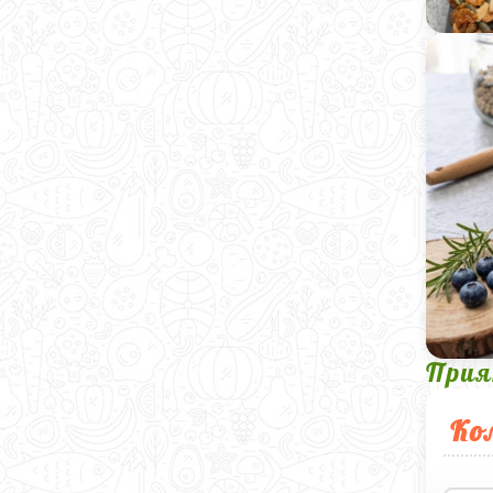
Прия
Ко