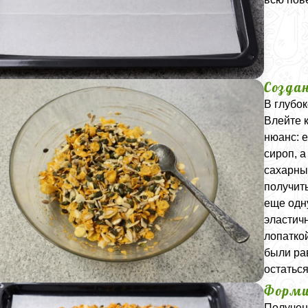
Созда
В глубо
Влейте 
нюанс: 
сироп, а
сахарны
получить
еще одн
эластич
лопаткой
были ра
остаться
Форми
Получен