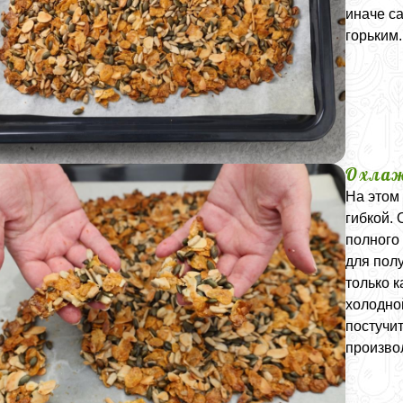
иначе са
горьким.
Охлаж
На этом 
гибкой. 
полного
для пол
только 
холодно
постучит
произво