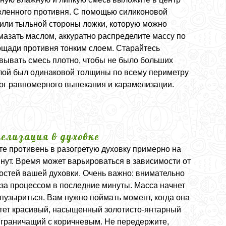
вленного противня. С помощью силиконовой
 или тыльной стороны ложки, которую можно
мазать маслом, аккуратно распределите массу по
ощади противня тонким слоем. Старайтесь
вывать смесь плотно, чтобы не было больших
слой был одинаковой толщины по всему периметру
алог равномерного выпекания и карамелизации.
елизация в духовке
те противень в разогретую духовку примерно на
инут. Время может варьироваться в зависимости от
остей вашей духовки. Очень важно: внимательно
 за процессом в последние минуты. Масса начнет
пузыриться. Вам нужно поймать момент, когда она
тет красивый, насыщенный золотисто-янтарный
, граничащий с коричневым. Не передержите,