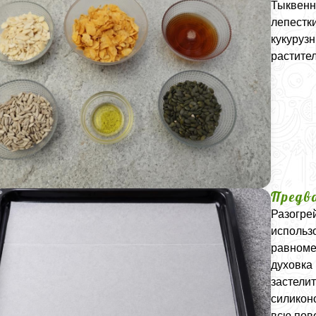
Тыквенн
лепестк
кукуруз
растите
Предв
Разогрей
использ
равноме
духовка 
застели
силикон
всю пове