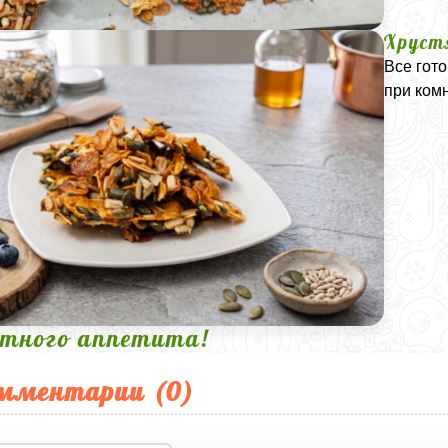
Хруст
Все гот
при ком
тного аппетита!
мментарии (
0
)