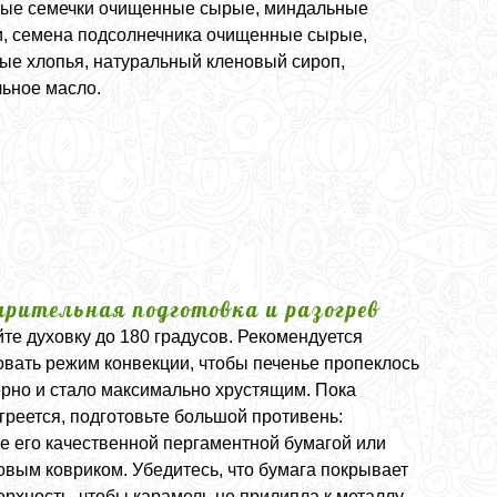
ые семечки очищенные сырые, миндальные
и, семена подсолнечника очищенные сырые,
ные хлопья, натуральный кленовый сироп,
льное масло.
арительная подготовка и разогрев
те духовку до 180 градусов. Рекомендуется
овать режим конвекции, чтобы печенье пропеклось
рно и стало максимально хрустящим. Пока
греется, подготовьте большой противень:
те его качественной пергаментной бумагой или
овым ковриком. Убедитесь, что бумага покрывает
рхность, чтобы карамель не прилипла к металлу.