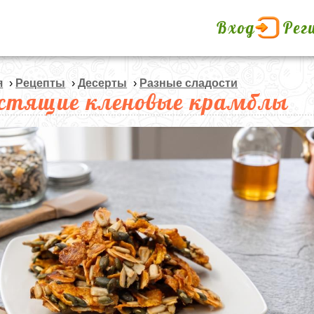
Вход
Рег
я
›
Рецепты
›
Десерты
›
Разные сладости
стящие кленовые крамблы