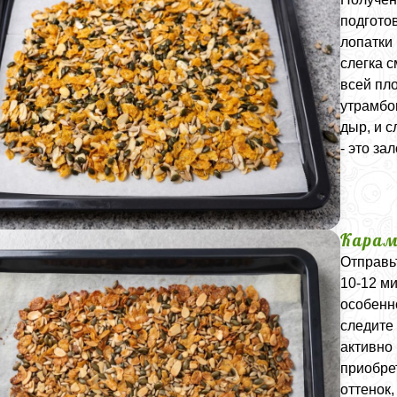
подгото
лопатки
слегка с
всей пл
утрамбо
дыр, и 
- это з
Карам
Отправь
10-12 м
особенн
следите
активно 
приобре
оттенок