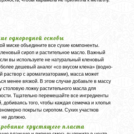
ние однородной основы
кой миске объедините все сухие компоненты.
кленовый сироп и растительное масло. Важный
если вы используете не натуральный кленовый
 более дешевый аналог «со вкусом клена» (водно-
й раствор с ароматизаторами), масса может
ся менее вязкой. В этом случае добавьте в массу
у столовую ложку растительного масла для
ности. Тщательно перемешайте все ингредиенты
, добиваясь того, чтобы каждая семечка и хлопья
вномерно покрыты сиропом. Сухих участков
 не должно.
рование хрустящего пласта
ную влажную и липкую смесь выложите в центр