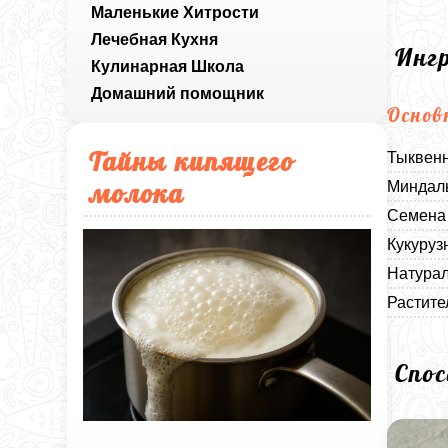
Маленькие Хитрости
Лечебная Кухня
Инг
Кулинарная Школа
Домашний помощник
Основ
Тайны кипящего
Тыквенн
молока
Миндаль
Семена 
Кукуруз
Натурал
Растите
Спо