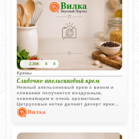
2,30K
0
0
Кремы
Сливочно-апельсиновый крем
Нежный апельсиновый крем с вином и
сливками получается воздушным,
освежающим и очень ароматным.
Цитрусовые нотки делают десерт ярким,
а мягкая текстура отлично сочетается со
Вилка
свежими фруктами.