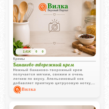
2,41K
0
0
Кремы
Бананово-творожный крем
Нежный бананово-творожный крем
получается мягким, свежим и очень
легким по вкусу. Апельсиновый сок
добавляет приятную цитрусовую нотку, а
мед делает десерт естественно сладким
Вилка
и ароматным.