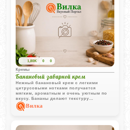
1,80K
0
0
Кремы
Банановый заварной крем
Нежный банановый крем с легкими
цитрусовыми нотками получается
мягким, ароматным и очень уютным по
вкусу. Бананы делают текстуру
кремовой, а изюм добавляет приятную
Вилка
сладость и насыщенность.