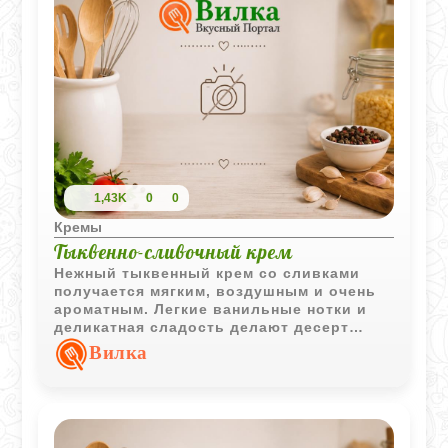
1,43K
0
0
Кремы
Тыквенно-сливочный крем
Нежный тыквенный крем со сливками
получается мягким, воздушным и очень
ароматным. Легкие ванильные нотки и
деликатная сладость делают десерт
уютным и особенно приятным в
Вилка
охлажденном виде.