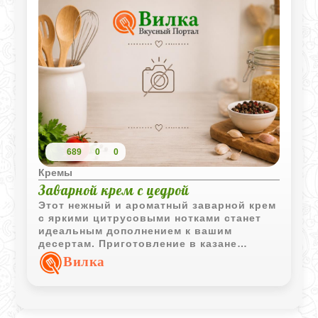
689
0
0
Кремы
Заварной крем с цедрой
Этот нежный и ароматный заварной крем
с яркими цитрусовыми нотками станет
идеальным дополнением к вашим
десертам. Приготовление в казане
обеспечивает равномерный прогрев, что
Вилка
делает текстуру крема особенно гладкой
и шелковистой.