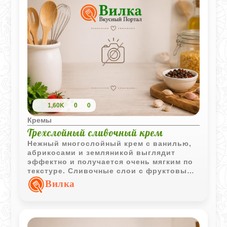
1,60K
0
0
Кремы
Трехслойный сливочный крем
Нежный многослойный крем с ванилью,
абрикосами и земляникой выглядит
эффектно и получается очень мягким по
текстуре. Сливочные слои с фруктовыми
нотками делают десерт одновременно
Вилка
легким и насыщенным.