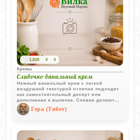
1,92K
0
0
Кремы
Сливочно-ванильный крем
Нежный ванильный крем с легкой
воздушной текстурой отлично подходит
как самостоятельный десерт или
дополнение к выпечке. Сливки делают
вкус мягким и бархатистым, а ваниль
Гера (Тибет)
придает приятный теплый аромат.