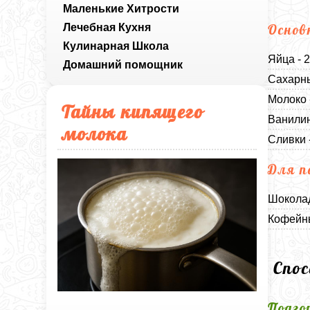
Маленькие Хитрости
Лечебная Кухня
Основ
Кулинарная Школа
Яйца - 
Домашний помощник
Сахарны
Молоко 
Тайны кипящего
Ванилин
молока
Сливки 
Для п
Шоколад
Кофейны
Спо
Подго