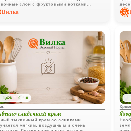
вочные слои с фруктовыми нотками
десе
ают десерт одновременно легким и
Вилка
сыщенным.
1,42K
0
0
емы
Крем
квенно-сливочный крем
Яго
ный тыквенный крем со сливками
Необ
учается мягким, воздушным и очень
земл
матным. Легкие ванильные нотки и
слив