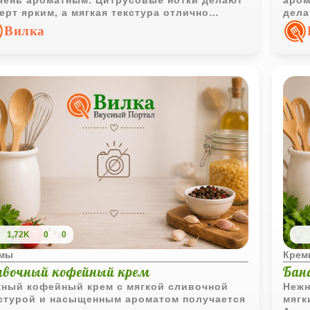
чень ароматным. Цитрусовые нотки делают
аром
ерт ярким, а мягкая текстура отлично
дела
етается со свежими фруктами.
прия
Вилка
1,72K
0
0
емы
Крем
ивочный кофейный крем
Бан
ный кофейный крем с мягкой сливочной
Нежн
стурой и насыщенным ароматом получается
мягк