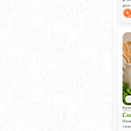
и о
дес
соч
Кр
Сл
Неж
тек