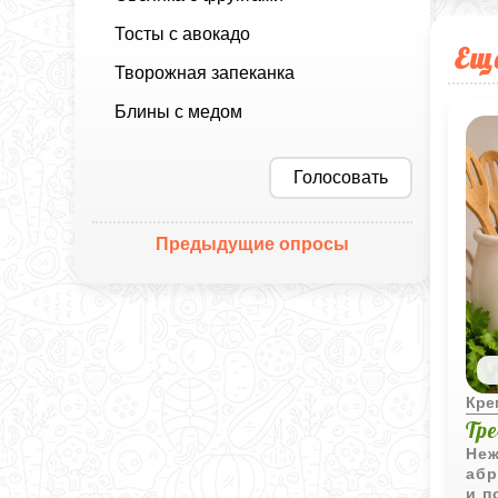
Тосты с авокадо
Ещ
Творожная запеканка
Блины с медом
Голосовать
Предыдущие опросы
Кр
Тр
Неж
абр
и п