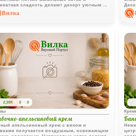
икатная сладость делают десерт уютным и
Десе
бенно приятным в охлажденном виде.
очен
Вилка
2,30K
0
0
емы
Крем
ивочно-апельсиновый крем
Бан
ный апельсиновый крем с вином и
Нежн
вками получается воздушным, освежающим
цитр