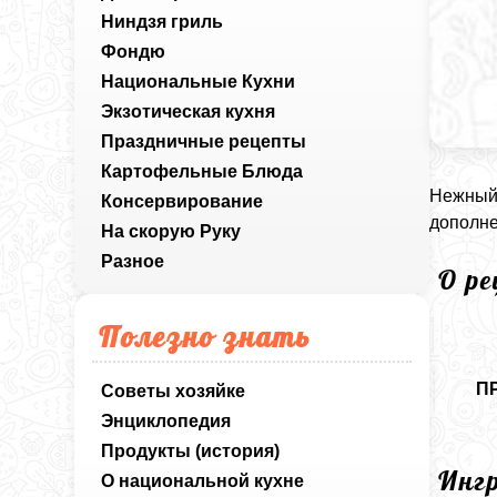
Ниндзя гриль
Фондю
Национальные Кухни
Экзотическая кухня
Праздничные рецепты
Картофельные Блюда
Нежный 
Консервирование
дополне
На скорую Руку
Разное
О р
Полезно знать
П
Советы хозяйке
Энциклопедия
Продукты (история)
Инг
О национальной кухне