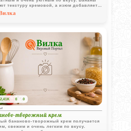
атным и очень уютным по вкусу. Бананы
ют текстуру кремовой, а изюм добавляет
тную сладость и насыщенность.
Вилка
2,41K
0
0
ы
аново-творожный крем
ый бананово-творожный крем получается
им, свежим и очень легким по вкусу.