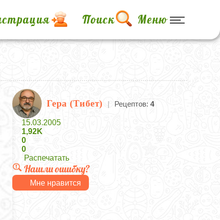
истрация
Поиск
Меню
Гера (Тибет)
|
Рецептов:
4
15.03.2005
1,92K
0
0
Распечатать
Нашли ошибку?
Мне нравится