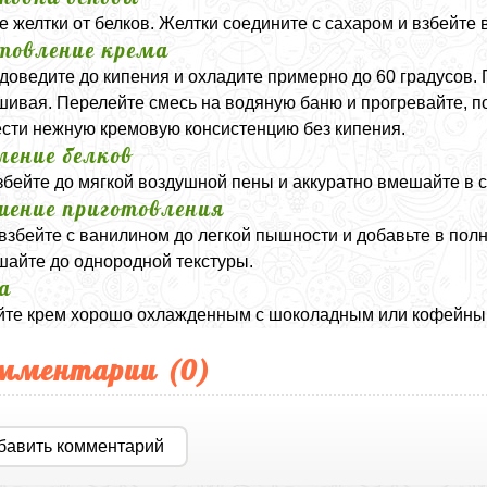
е желтки от белков. Желтки соедините с сахаром и взбейте
товление крема
доведите до кипения и охладите примерно до 60 градусов.
ивая. Перелейте смесь на водяную баню и прогревайте, по
сти нежную кремовую консистенцию без кипения.
ление белков
збейте до мягкой воздушной пены и аккуратно вмешайте в 
шение приготовления
взбейте с ванилином до легкой пышности и добавьте в по
айте до однородной текстуры.
а
те крем хорошо охлажденным с шоколадным или кофейны
мментарии (
0
)
бавить комментарий