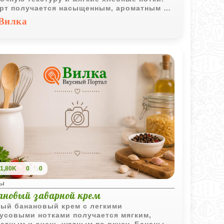
рт получается насыщенным, ароматным и
ь уютным по вкусу.
Вилка
1,80K
0
0
ы
ановый заварной крем
ый банановый крем с легкими
усовыми нотками получается мягким,