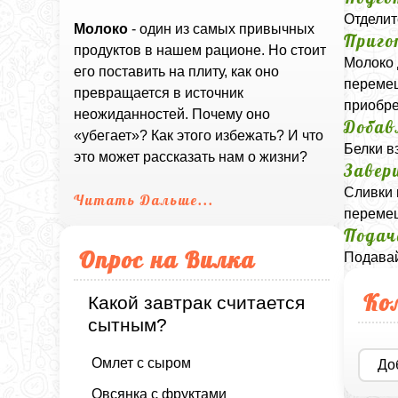
Отделит
Молоко
- один из самых привычных
Приго
продуктов в нашем рационе. Но стоит
Молоко 
его поставить на плиту, как оно
перемеш
превращается в источник
приобре
неожиданностей. Почему оно
Добав
«убегает»? Как этого избежать? И что
Белки в
это может рассказать нам о жизни?
Завер
Сливки 
Читать Дальше...
перемеш
Подач
Опрос на Вилка
Подавай
Ко
Какой завтрак считается
сытным?
Омлет с сыром
До
Овсянка с фруктами