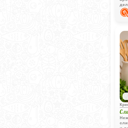
дел
осо
Кр
Сл
Неж
сли