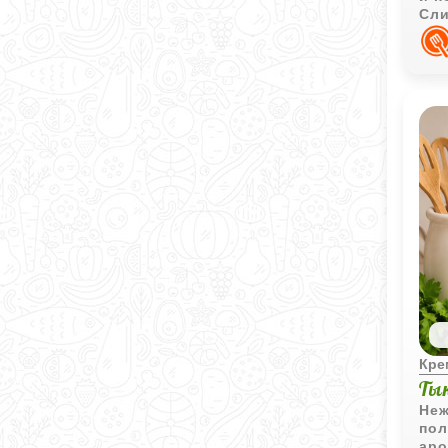
Сли
дел
на
Кр
Ты
Неж
пол
аро