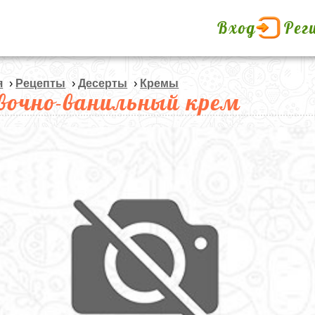
Вход
Рег
я
›
Рецепты
›
Десерты
›
Кремы
вочно-ванильный крем