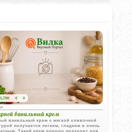
1,79K
0
0
ы
арной ванильный крем
ый ванильный крем с мягкой сливочной
турой получается легким, гладким и очень
атным. Такой крем хорошо подходит для