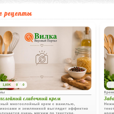
е рецепты
1,60K
0
0
емы
Крем
ехслойный сливочный крем
Зав
ный многослойный крем с ванилью,
Нежн
икосами и земляникой выглядит эффектно
текс
олучается очень мягким по текстуре.
аром