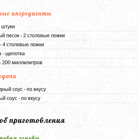
ные ингредиенты
2 штуки
й песок - 2 столовые ложки
- 4 столовые ложки
 - щепотка
- 200 миллилитров
одачи
ный соус - по вкусу
й соус - по вкусу
соб приготовления
товка основы