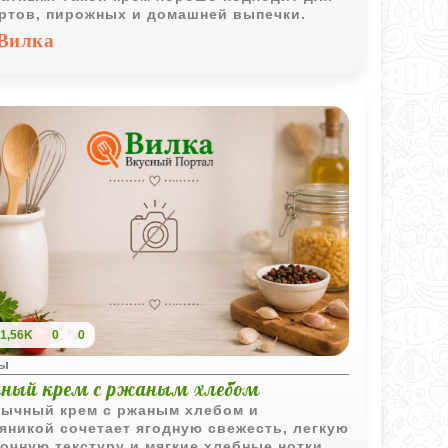
ртов, пирожных и домашней выпечки.
Вилка
1,56K
0
0
ы
дный крем с ржаным хлебом
ычный крем с ржаным хлебом и
яникой сочетает ягодную свежесть, легкую
очную текстуру и мягкие хлебные нотки.